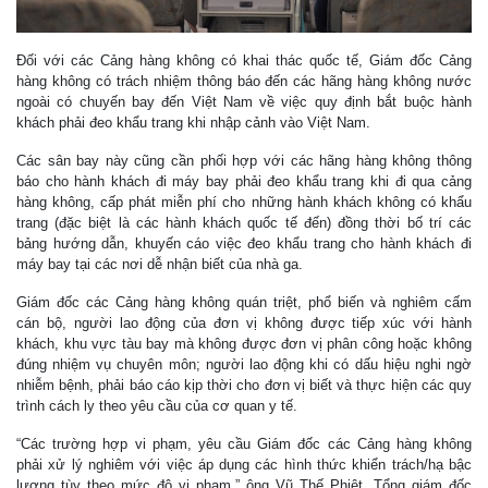
Đối với các Cảng hàng không có khai thác quốc tế, Giám đốc Cảng
hàng không có trách nhiệm thông báo đến các hãng hàng không nước
ngoài có chuyến bay đến Việt Nam về việc quy định bắt buộc hành
khách phải đeo khẩu trang khi nhập cảnh vào Việt Nam.
Các sân bay này cũng cần phối hợp với các hãng hàng không thông
báo cho hành khách đi máy bay phải đeo khẩu trang khi đi qua cảng
hàng không, cấp phát miễn phí cho những hành khách không có khẩu
trang (đặc biệt là các hành khách quốc tế đến) đồng thời bố trí các
bảng hướng dẫn, khuyến cáo việc đeo khẩu trang cho hành khách đi
máy bay tại các nơi dễ nhận biết của nhà ga.
Giám đốc các Cảng hàng không quán triệt, phổ biến và nghiêm cấm
cán bộ, người lao động của đơn vị không được tiếp xúc với hành
khách, khu vực tàu bay mà không được đơn vị phân công hoặc không
đúng nhiệm vụ chuyên môn; người lao động khi có dấu hiệu nghi ngờ
nhiễm bệnh, phải báo cáo kịp thời cho đơn vị biết và thực hiện các quy
trình cách ly theo yêu cầu của cơ quan y tế.
“Các trường hợp vi phạm, yêu cầu Giám đốc các Cảng hàng không
phải xử lý nghiêm với việc áp dụng các hình thức khiển trách/hạ bậc
lương tùy theo mức độ vi phạm,” ông Vũ Thế Phiệt, Tổng giám đốc