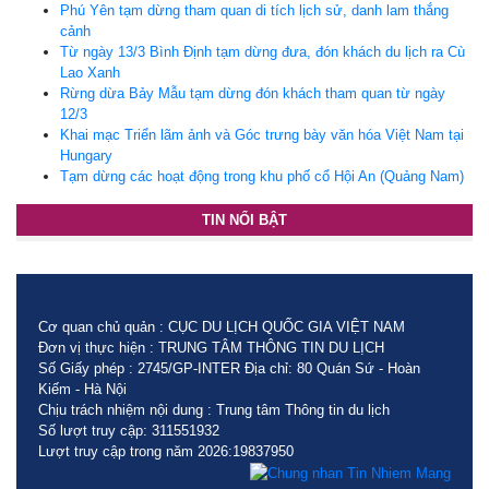
Phú Yên tạm dừng tham quan di tích lịch sử, danh lam thắng
cảnh
Từ ngày 13/3 Bình Định tạm dừng đưa, đón khách du lịch ra Cù
Lao Xanh
Rừng dừa Bảy Mẫu tạm dừng đón khách tham quan từ ngày
12/3
Khai mạc Triển lãm ảnh và Góc trưng bày văn hóa Việt Nam tại
Hungary
Tạm dừng các hoạt động trong khu phố cổ Hội An (Quảng Nam)
TIN NỔI BẬT
Cơ quan chủ quản : CỤC DU LỊCH QUỐC GIA VIỆT NAM
Đơn vị thực hiện : TRUNG TÂM THÔNG TIN DU LỊCH
Số Giấy phép : 2745/GP-INTER Địa chỉ: 80 Quán Sứ - Hoàn
Kiếm - Hà Nội
Chịu trách nhiệm nội dung : Trung tâm Thông tin du lịch
Số lượt truy cập: 311551932
Lượt truy cập trong năm 2026:19837950