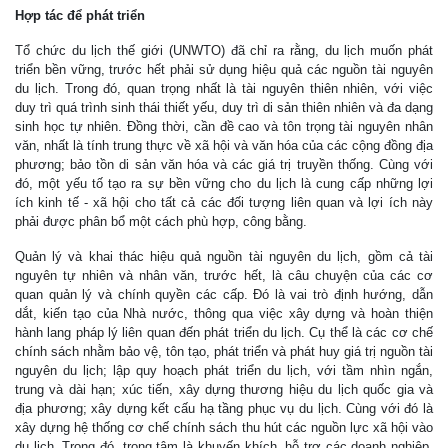
Hợp tác để phát triển
Tổ chức du lịch thế giới (UNWTO) đã chỉ ra rằng, du lịch muốn phát
triển bền vững, trước hết phải sử dụng hiệu quả các nguồn tài nguyên
du lịch. Trong đó, quan trọng nhất là tài nguyên thiên nhiên, với việc
duy trì quá trình sinh thái thiết yếu, duy trì di sản thiên nhiên và đa dạng
sinh học tự nhiên. Đồng thời, cần đề cao và tôn trọng tài nguyên nhân
văn, nhất là tính trung thực về xã hội và văn hóa của các cộng đồng địa
phương; bảo tồn di sản văn hóa và các giá trị truyền thống. Cùng với
đó, một yếu tố tạo ra sự bền vững cho du lịch là cung cấp những lợi
ích kinh tế - xã hội cho tất cả các đối tượng liên quan và lợi ích này
phải được phân bổ một cách phù hợp, công bằng.
Quản lý và khai thác hiệu quả nguồn tài nguyên du lịch, gồm cả tài
nguyên tự nhiên và nhân văn, trước hết, là câu chuyện của các cơ
quan quản lý và chính quyền các cấp. Đó là vai trò định hướng, dẫn
dắt, kiến tạo của Nhà nước, thông qua việc xây dựng và hoàn thiện
hành lang pháp lý liên quan đến phát triển du lịch. Cụ thể là các cơ chế
chính sách nhằm bảo vệ, tôn tạo, phát triển và phát huy giá trị nguồn tài
nguyên du lịch; lập quy hoạch phát triển du lịch, với tầm nhìn ngắn,
trung và dài hạn; xúc tiến, xây dựng thương hiệu du lịch quốc gia và
địa phương; xây dựng kết cấu hạ tầng phục vụ du lịch. Cùng với đó là
xây dựng hệ thống cơ chế chính sách thu hút các nguồn lực xã hội vào
du lịch. Trong đó, trọng tâm là khuyến khích, hỗ trợ các doanh nghiệp,