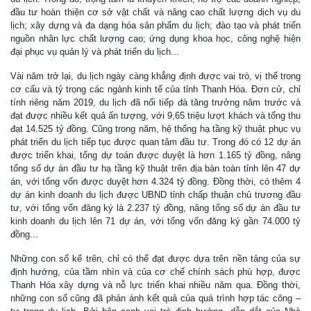
đầu tư hoàn thiện cơ sở vật chất và nâng cao chất lượng dịch vụ du
lịch; xây dựng và đa dạng hóa sản phẩm du lịch; đào tạo và phát triển
nguồn nhân lực chất lượng cao; ứng dụng khoa học, công nghệ hiện
đại phục vụ quản lý và phát triển du lịch...
Vài năm trở lại, du lịch ngày càng khẳng định được vai trò, vị thế trong
cơ cấu và tỷ trọng các ngành kinh tế của tỉnh Thanh Hóa. Đơn cử, chỉ
tính riêng năm 2019, du lịch đã nối tiếp đà tăng trưởng năm trước và
đạt được nhiều kết quả ấn tượng, với 9,65 triệu lượt khách và tổng thu
đạt 14.525 tỷ đồng. Cũng trong năm, hệ thống hạ tầng kỹ thuật phục vụ
phát triển du lịch tiếp tục được quan tâm đầu tư. Trong đó có 12 dự án
được triển khai, tổng dự toán được duyệt là hơn 1.165 tỷ đồng, nâng
tổng số dự án đầu tư hạ tầng kỹ thuật trên địa bàn toàn tỉnh lên 47 dự
án, với tổng vốn được duyệt hơn 4.324 tỷ đồng. Đồng thời, có thêm 4
dự án kinh doanh du lịch được UBND tỉnh chấp thuận chủ trương đầu
tư, với tổng vốn đăng ký là 2.237 tỷ đồng, nâng tổng số dự án đầu tư
kinh doanh du lịch lên 71 dự án, với tổng vốn đăng ký gần 74.000 tỷ
đồng...
Những con số kể trên, chỉ có thể đạt được dựa trên nền tảng của sự
định hướng, của tầm nhìn và của cơ chế chính sách phù hợp, được
Thanh Hóa xây dựng và nỗ lực triển khai nhiều năm qua. Đồng thời,
những con số cũng đã phản ánh kết quả của quá trình hợp tác công –