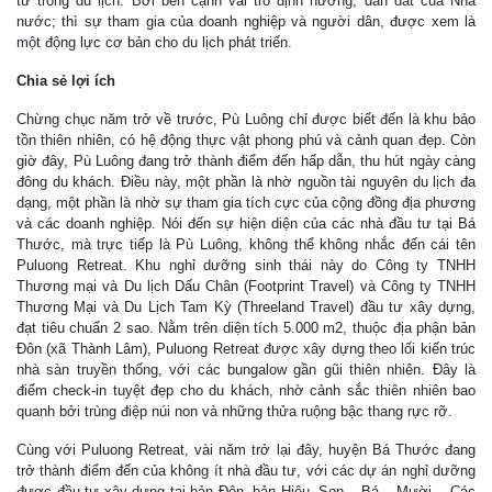
tư trong du lịch. Bởi bên cạnh vai trò định hướng, dẫn dắt của Nhà
nước; thì sự tham gia của doanh nghiệp và người dân, được xem là
một động lực cơ bản cho du lịch phát triển.
Chia sẻ lợi ích
Chừng chục năm trở về trước, Pù Luông chỉ được biết đến là khu bảo
tồn thiên nhiên, có hệ động thực vật phong phú và cảnh quan đẹp. Còn
giờ đây, Pù Luông đang trở thành điểm đến hấp dẫn, thu hút ngày càng
đông du khách. Điều này, một phần là nhờ nguồn tài nguyên du lịch đa
dạng, một phần là nhờ sự tham gia tích cực của cộng đồng địa phương
và các doanh nghiệp. Nói đến sự hiện diện của các nhà đầu tư tại Bá
Thước, mà trực tiếp là Pù Luông, không thể không nhắc đến cái tên
Puluong Retreat. Khu nghỉ dưỡng sinh thái này do Công ty TNHH
Thương mại và Du lịch Dấu Chân (Footprint Travel) và Công ty TNHH
Thương Mại và Du Lịch Tam Kỳ (Threeland Travel) đầu tư xây dựng,
đạt tiêu chuẩn 2 sao. Nằm trên diện tích 5.000 m2, thuộc địa phận bản
Đôn (xã Thành Lâm), Puluong Retreat được xây dựng theo lối kiến trúc
nhà sàn truyền thống, với các bungalow gần gũi thiên nhiên. Đây là
điểm check-in tuyệt đẹp cho du khách, nhờ cảnh sắc thiên nhiên bao
quanh bởi trùng điệp núi non và những thửa ruộng bậc thang rực rỡ.
Cùng với Puluong Retreat, vài năm trở lại đây, huyện Bá Thước đang
trở thành điểm đến của không ít nhà đầu tư, với các dự án nghỉ dưỡng
được đầu tư xây dựng tại bản Đôn, bản Hiêu, Son – Bá – Mười... Các