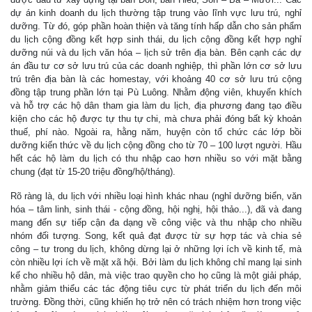
dự án kinh doanh du lịch thường tập trung vào lĩnh vực lưu trú, nghỉ
dưỡng. Từ đó, góp phần hoàn thiện và tăng tính hấp dẫn cho sản phẩm
du lịch cộng đồng kết hợp sinh thái, du lịch cộng đồng kết hợp nghỉ
dưỡng núi và du lịch văn hóa – lịch sử trên địa bàn. Bên cạnh các dự
án đầu tư cơ sở lưu trú của các doanh nghiệp, thì phần lớn cơ sở lưu
trú trên địa bàn là các homestay, với khoảng 40 cơ sở lưu trú cộng
đồng tập trung phần lớn tại Pù Luông. Nhằm động viên, khuyến khích
và hỗ trợ các hộ dân tham gia làm du lịch, địa phương đang tạo điều
kiện cho các hộ được tự thu tự chi, mà chưa phải đóng bất kỳ khoản
thuế, phí nào. Ngoài ra, hằng năm, huyện còn tổ chức các lớp bồi
dưỡng kiến thức về du lịch cộng đồng cho từ 70 – 100 lượt người. Hầu
hết các hộ làm du lịch có thu nhập cao hơn nhiều so với mặt bằng
chung (đạt từ 15-20 triệu đồng/hộ/tháng).
Rõ ràng là, du lịch với nhiều loại hình khác nhau (nghỉ dưỡng biển, văn
hóa – tâm linh, sinh thái - cộng đồng, hội nghị, hội thảo...), đã và đang
mang đến sự tiếp cận đa dạng về công việc và thu nhập cho nhiều
nhóm đối tượng. Song, kết quả đạt được từ sự hợp tác và chia sẻ
công – tư trong du lịch, không dừng lại ở những lợi ích về kinh tế, mà
còn nhiều lợi ích về mặt xã hội. Bởi làm du lịch không chỉ mang lại sinh
kế cho nhiều hộ dân, mà việc trao quyền cho họ cũng là một giải pháp,
nhằm giảm thiểu các tác động tiêu cực từ phát triển du lịch đến môi
trường. Đồng thời, cũng khiến họ trở nên có trách nhiệm hơn trong việc