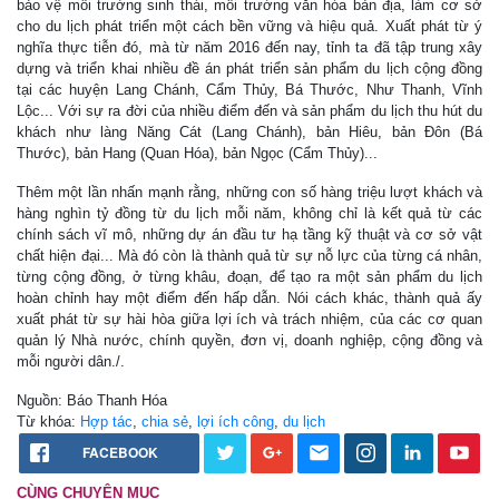
bảo vệ môi trường sinh thái, môi trường văn hóa bản địa, làm cơ sở
cho du lịch phát triển một cách bền vững và hiệu quả. Xuất phát từ ý
nghĩa thực tiễn đó, mà từ năm 2016 đến nay, tỉnh ta đã tập trung xây
dựng và triển khai nhiều đề án phát triển sản phẩm du lịch cộng đồng
tại các huyện Lang Chánh, Cẩm Thủy, Bá Thước, Như Thanh, Vĩnh
Lộc... Với sự ra đời của nhiều điểm đến và sản phẩm du lịch thu hút du
khách như làng Năng Cát (Lang Chánh), bản Hiêu, bản Đôn (Bá
Thước), bản Hang (Quan Hóa), bản Ngọc (Cẩm Thủy)...
Thêm một lần nhấn mạnh rằng, những con số hàng triệu lượt khách và
hàng nghìn tỷ đồng từ du lịch mỗi năm, không chỉ là kết quả từ các
chính sách vĩ mô, những dự án đầu tư hạ tầng kỹ thuật và cơ sở vật
chất hiện đại... Mà đó còn là thành quả từ sự nỗ lực của từng cá nhân,
từng cộng đồng, ở từng khâu, đoạn, để tạo ra một sản phẩm du lịch
hoàn chỉnh hay một điểm đến hấp dẫn. Nói cách khác, thành quả ấy
xuất phát từ sự hài hòa giữa lợi ích và trách nhiệm, của các cơ quan
quản lý Nhà nước, chính quyền, đơn vị, doanh nghiệp, cộng đồng và
mỗi người dân./.
Nguồn: Báo Thanh Hóa
Từ khóa:
Hợp tác
,
chia sẻ
,
lợi ích công
,
du lịch
FACEBOOK
CÙNG CHUYÊN MỤC