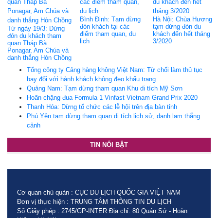
Bình Định: Tạm dừng
Hà Nội: Chùa Hương
đón khách tại các
tạm dừng đón du
Từ ngày 19/3: Dừng
điểm tham quan, du
khách đến hết tháng
đón du khách tham
lịch
3/2020
quan Tháp Bà
Ponagar, Am Chúa và
danh thắng Hòn Chồng
Tổng công ty Cảng hàng không Việt Nam: Từ chối làm thủ tục
bay đối với hành khách không đeo khẩu trang
Quảng Nam: Tạm dừng tham quan Khu di tích Mỹ Sơn
Hoãn chặng đua Formula 1 Vinfast Vietnam Grand Prix 2020
Thanh Hóa: Dừng tổ chức các lễ hội trên địa bàn tỉnh
Phú Yên tạm dừng tham quan di tích lịch sử, danh lam thắng
cảnh
TIN NỔI BẬT
Cơ quan chủ quản : CỤC DU LỊCH QUỐC GIA VIỆT NAM
Đơn vị thực hiện : TRUNG TÂM THÔNG TIN DU LỊCH
Số Giấy phép : 2745/GP-INTER Địa chỉ: 80 Quán Sứ - Hoàn