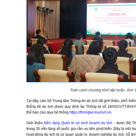
Toàn cảnh chương trình tập huấn. Ảnh:
Tại đây, cán bộ Trung tâm Thông tin du lịch đã giới thiệu, phổ bi
thống kê du lịch được quy định tại Thông tư số 18/2021/TT-BV
thể báo cáo qua hệ thống
https://thongke.tourism.vn
.
Giới thiệu
Nền tảng Quản trị và kinh doanh du lịch
- được Bộ Thô
trong 35 nền tảng số quốc gia cần ưu tiên phát triển. Đây là môi tr
hoạt động du lịch là cơ quan quản lý, doanh nghiệp du lịch, hỗ tr