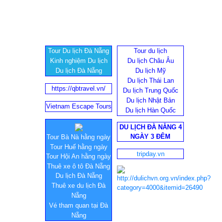
Tour Du lịch Đà Nẵng
Tour du lịch
Kinh nghiệm Du lịch
Du lịch Châu Âu
Du lịch Đà Nẵng
Du lịch Mỹ
Du lịch Thái Lan
https://qbtravel.vn/
Du lịch Trung Quốc
Du lịch Nhật Bản
Vietnam Escape Tours
Du lịch Hàn Quốc
DU LỊCH ĐÀ NẴNG 4
NGÀY 3 ĐÊM
Tour Bà Nà hằng ngày
Tour Huế hằng ngày
tripday.vn
Tour Hội An hằng ngày
Thuê xe ô tô Đà Nẵng
Du lịch Đà Nẵng
Thuê xe du lịch Đà
Nẵng
Vé tham quan tại Đà
Nẵng