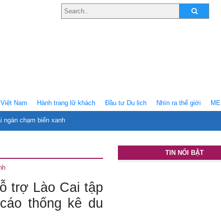
Việt Nam
Hành trang lữ khách
Ðầu tư Du lịch
Nhìn ra thế giới
ME
ại ngàn chạm biển xanh
TIN NỔI BẬT
nh
ỗ trợ Lào Cai tập
 cáo thống kê du