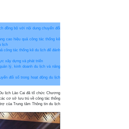
ch đồng bộ với nội dung chuyển đổi
âng cao hiệu quả công tác thống kê
 lịch
ả công tác thống kê du lịch để đánh
ực xây dựng và phát triển
uản lý, kinh doanh du lịch và nâng
uyển đổi số trong hoạt động du lịch
ở Du lịch Lào Cai đã tổ chức Chương
ác cơ sở lưu trú về công tác thống
trợ của Trung tâm Thông tin du lịch