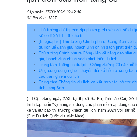
Cập nhật: 27/03/2024 16:42:46
Số lần đọc: 1227
Thủ tướng chỉ thị các địa phương chuyển đổi số du lị
số do Bộ VHTTDL chủ trì
[Infographic] Thủ tướng Chính phủ ra Công điện về n
du lịch để đánh giá, hoạch định chính sách phát triển du
Thủ tướng Chính phủ ra Công điện về nâng cao hiệu qu
giá, hoạch định chính sách phát triển du lịch
Trung tâm Thông tin du lịch: Chặng đường 29 năm nỗ l
Ứng dụng công nghệ, chuyển đổi số hỗ trợ công tác q
cao trải nghiệm du lịch
Trung tâm Thông tin du lịch ký kết hợp tác hỗ trợ ch
tỉnh Lạng Sơn
(TITC) - Sáng ngày 27/3, tại thị xã Sa Pa, tỉnh Lào Cai, S
trình tập huấn “Kỹ năng sử dụng các phần mềm áp dụng cho c
kê và dự báo thị trường khách du lịch” năm 2024 với sự hỗ 
(Cục Du lịch Quốc gia Việt Nam).