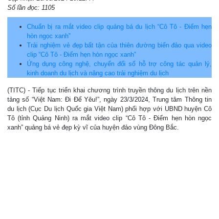
Số lần đọc: 1105
Chuẩn bị ra mắt video clip quảng bá du lịch “Cô Tô - Điểm hẹn
hòn ngọc xanh”
Trải nghiệm vẻ đẹp bất tận của thiên đường biển đảo qua video
clip “Cô Tô - Điểm hẹn hòn ngọc xanh”
Ứng dụng công nghệ, chuyển đổi số hỗ trợ công tác quản lý,
kinh doanh du lịch và nâng cao trải nghiệm du lịch
(TITC) - Tiếp tục triển khai chương trình truyền thông du lịch trên nền
tảng số “Việt Nam: Đi Để Yêu!”, ngày 23/3/2024, Trung tâm Thông tin
du lịch (Cục Du lịch Quốc gia Việt Nam) phối hợp với UBND huyện Cô
Tô (tỉnh Quảng Ninh) ra mắt video clip “Cô Tô - Điểm hẹn hòn ngọc
xanh” quảng bá vẻ đẹp kỳ vĩ của huyện đảo vùng Đông Bắc.