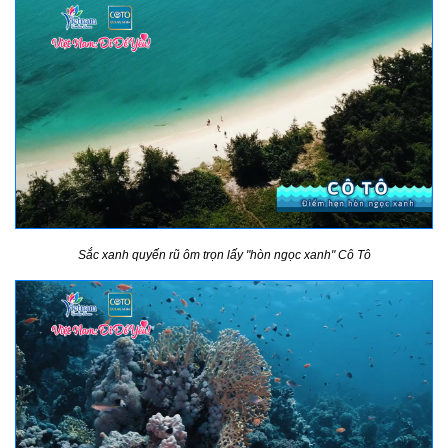
Sắc xanh quyến rũ ôm trọn lấy "hòn ngọc xanh" Cô Tô