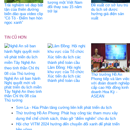
tượng một Việt Nam
Trải nghiệm vẻ đẹp bất
Đề xuất cơ sở lưu trú
đổi thay sau 15 năm
tận của thiên đường
du lịch sẽ được
trở lại
biển đảo qua video clip
hưởng giá điện sản
“Cô Tô - Điểm hẹn hòn
xuất
ngọc xanh”
TIN CŨ HƠN
Lâm Đồng: Hội nghị
khu vực của Tổ chức
Thứ trưởng Hồ An
Xúc tiến du lịch các
Nghệ An sẽ ban hành
Phong tiếp và làm việc
thành phố toàn cầu
Nghị quyết mới về
với đoàn doanh nghiệp
phát triển du lịch miền
cấp cao Hội đồng kinh
Tây Nghệ An theo tinh
doanh Hoa Kỳ -
thần Chỉ thị 08 của
ASEAN
Thủ tướng
Sơn La - Hủa Phăn tăng cường liên kết phát triển du lịch
Thứ trưởng Hồ An Phong: Phát huy công tác tham mưu xây
dựng thể chế chính sách, tháo gỡ “điểm nghẽn” cho du lịch
Hội chợ VITM 2024 hướng đến chuyển đổi xanh để phát triển
bền vững