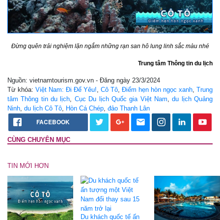
Đừng quên trải nghiệm lặn ngắm những rạn san hô lung linh sắc màu nhé
Trung tâm Thông tin du lịch
Nguồn: vietnamtourism.gov.vn - Đăng ngày 23/3/2024
Từ khóa:
Việt Nam: Đi Để Yêu!
,
Cô Tô
,
Điểm hẹn hòn ngọc xanh
,
Trung
tâm Thông tin du lịch
,
Cục Du lịch Quốc gia Việt Nam
,
du lịch Quảng
Ninh
,
du lịch Cô Tô
,
Hòn Cá Chép
,
đảo Thanh Lân
FACEBOOK
CÙNG CHUYÊN MỤC
TIN MỚI HƠN
Du khách quốc tế ấn