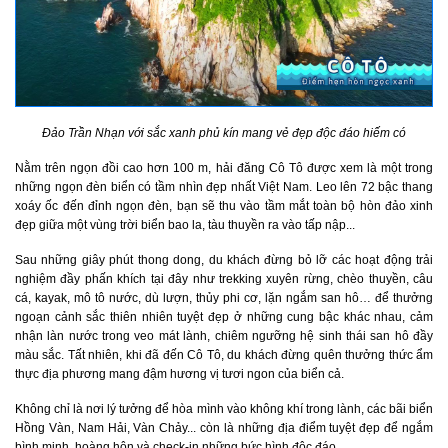
Đảo Trần Nhạn với sắc xanh phủ kín mang vẻ đẹp độc đáo hiếm có
Nằm trên ngọn đồi cao hơn 100 m, hải đăng Cô Tô được xem là một trong
những ngọn đèn biển có tầm nhìn đẹp nhất Việt Nam. Leo lên 72 bậc thang
xoáy ốc đến đỉnh ngọn đèn, bạn sẽ thu vào tầm mắt toàn bộ hòn đảo xinh
đẹp giữa một vùng trời biển bao la, tàu thuyền ra vào tấp nập...
Sau những giây phút thong dong, du khách đừng bỏ lỡ các hoạt động trải
nghiệm đầy phấn khích tại đây như trekking xuyên rừng, chèo thuyền, câu
cá, kayak, mô tô nước, dù lượn, thủy phi cơ, lặn ngắm san hô… để thưởng
ngoạn cảnh sắc thiên nhiên tuyệt đẹp ở những cung bậc khác nhau, cảm
nhận làn nước trong veo mát lành, chiêm ngưỡng hệ sinh thái san hô đầy
màu sắc. Tất nhiên, khi đã đến Cô Tô, du khách đừng quên thưởng thức ẩm
thực địa phương mang đậm hương vị tươi ngon của biển cả.
Không chỉ là nơi lý tưởng để hòa mình vào không khí trong lành, các bãi biển
Hồng Vàn, Nam Hải, Vàn Chảy... còn là những địa điểm tuyệt đẹp để ngắm
bình minh, hoàng hôn và check-in những bức hình độc đáo.