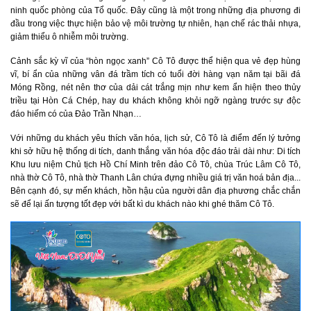
ninh quốc phòng của Tổ quốc. Đây cũng là một trong những địa phương đi
đầu trong việc thực hiện bảo vệ môi trường tự nhiên, hạn chế rác thải nhựa,
giảm thiểu ô nhiễm môi trường.
Cảnh sắc kỳ vĩ của “hòn ngọc xanh” Cô Tô được thể hiện qua vẻ đẹp hùng
vĩ, bí ẩn của những vân đá trầm tích có tuổi đời hàng vạn năm tại bãi đá
Móng Rồng, nét nên thơ của dải cát trắng mịn như kem ẩn hiện theo thủy
triều tại Hòn Cá Chép, hay du khách không khỏi ngỡ ngàng trước sự độc
đáo hiếm có của Đảo Trần Nhạn…
Với những du khách yêu thích văn hóa, lịch sử, Cô Tô là điểm đến lý tưởng
khi sở hữu hệ thống di tích, danh thắng văn hóa độc đáo trải dài như: Di tích
Khu lưu niệm Chủ tịch Hồ Chí Minh trên đảo Cô Tô, chùa Trúc Lâm Cô Tô,
nhà thờ Cô Tô, nhà thờ Thanh Lân chứa đựng nhiều giá trị văn hoá bản địa...
Bên cạnh đó, sự mến khách, hồn hậu của người dân địa phương chắc chắn
sẽ để lại ấn tượng tốt đẹp với bất kì du khách nào khi ghé thăm Cô Tô.