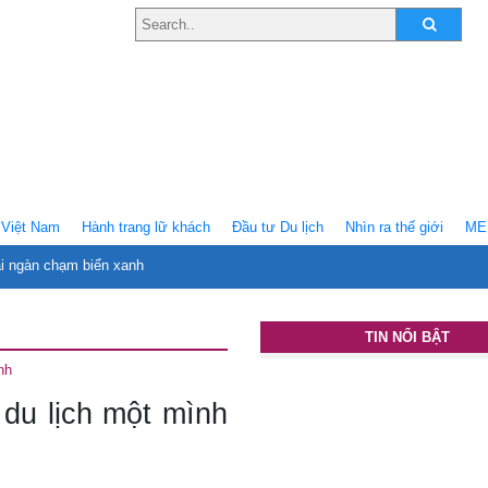
Việt Nam
Hành trang lữ khách
Ðầu tư Du lịch
Nhìn ra thế giới
ME
ại ngàn chạm biển xanh
TIN NỔI BẬT
nh
du lịch một mình