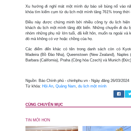
Xu hướng đi nghỉ mát một mình dự báo sẽ bùng nổ vào năm
khóa tìm kiếm cụm từ du lịch một mình tăng 761% trong thời 
Điều này được chứng minh bởi nhiều công ty du lịch hiện
khách du lịch một mình tăng đột biến. Những chuyến đi du 
nhóm những phụ nữ lớn tuổi, đã kết hôn, muốn ra ngoài và k
đó mà không có vợ hoặc chồng của họ.
Các điểm đến khác có tên trong danh sách còn có Kyoto (
Madeira (Bồ Đào Nha), Queenstown (New Zealand), Naples (Fl
Barbara (California), Praha (Cộng hòa Czech) và Munich (Đức)
Nguồn: Báo Chính phủ - chinhphu.vn - Ngày đăng 26/03/2024
Từ khóa:
Hội An
,
Quảng Nam
,
du lịch một mình
CÙNG CHUYÊN MỤC
TIN MỚI HƠN