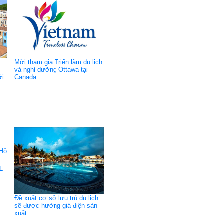
Mời tham gia Triển lãm du lịch
ở
và nghỉ dưỡng Ottawa tại
ới
Canada
L
Đề xuất cơ sở lưu trú du lịch
sẽ được hưởng giá điện sản
xuất