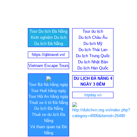
Tour Du lịch Đà Nẵng
Tour du lịch
Kinh nghiệm Du lịch
Du lịch Châu Âu
Du lịch Đà Nẵng
Du lịch Mỹ
Du lịch Thái Lan
https://qbtravel.vn/
Du lịch Trung Quốc
Du lịch Nhật Bản
Vietnam Escape Tours
Du lịch Hàn Quốc
DU LỊCH ĐÀ NẴNG 4
NGÀY 3 ĐÊM
Tour Bà Nà hằng ngày
Tour Huế hằng ngày
tripday.vn
Tour Hội An hằng ngày
Thuê xe ô tô Đà Nẵng
Du lịch Đà Nẵng
Thuê xe du lịch Đà
Nẵng
Vé tham quan tại Đà
Nẵng