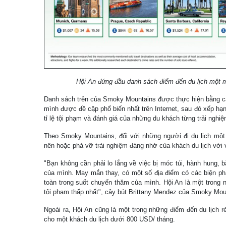
Hội An đứng đầu danh sách điểm đến du lịch một mì
Danh sách trên của Smoky Mountains được thực hiện bằng các
mình được đề cập phổ biến nhất trên Internet, sau đó xếp hạn
tỉ lệ tội phạm và đánh giá của những du khách từng trải nghiệ
Theo Smoky Mountains, đối với những người đi du lịch một 
nên hoặc phá vỡ trải nghiệm đáng nhớ của khách du lịch với
"Bạn không cần phải lo lắng về việc bị móc túi, hành hung, b
của mình. May mắn thay, có một số địa điểm có các biện p
toàn trong suốt chuyến thăm của mình. Hội An là một trong 
tội phạm thấp nhất", cây bút Brittany Mendez của Smoky Mo
Ngoài ra, Hội An cũng là một trong những điểm đến du lịch rẻ
cho một khách du lịch dưới 800 USD/ tháng.