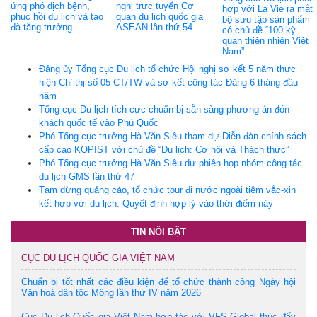
ứng phó dịch bệnh,
nghị trực tuyến Cơ
hợp với La Vie ra mắt
phục hồi du lịch và tạo
quan du lịch quốc gia
bộ sưu tập sản phẩm
đà tăng trưởng
ASEAN lần thứ 54
có chủ đề “100 kỳ
quan thiên nhiên Việt
Nam”
Đảng ủy Tổng cục Du lịch tổ chức Hội nghị sơ kết 5 năm thực
hiện Chỉ thị số 05-CT/TW và sơ kết công tác Đảng 6 tháng đầu
năm
Tổng cục Du lịch tích cực chuẩn bị sẵn sàng phương án đón
khách quốc tế vào Phú Quốc
Phó Tổng cục trưởng Hà Văn Siêu tham dự Diễn đàn chính sách
cấp cao KOPIST với chủ đề “Du lịch: Cơ hội và Thách thức”
Phó Tổng cục trưởng Hà Văn Siêu dự phiên họp nhóm công tác
du lịch GMS lần thứ 47
Tạm dừng quảng cáo, tổ chức tour đi nước ngoài tiêm vắc-xin
kết hợp với du lịch: Quyết định hợp lý vào thời điểm này
TIN NỔI BẬT
CỤC DU LỊCH QUỐC GIA VIỆT NAM
Chuẩn bị tốt nhất các điều kiện để tổ chức thành công Ngày hội
Văn hoá dân tộc Mông lần thứ IV năm 2026
Cục Du lịch Quốc gia Việt Nam hợp tác với VFS Global thúc đẩy