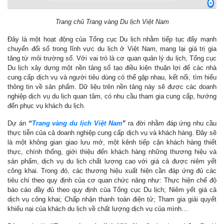
Trang chủ Trang vàng Du lịch Việt Nam
Đây là một hoạt động của Tổng cục Du lịch nhằm tiếp tục đẩy mạnh
chuyển đổi số trong lĩnh vực du lịch ở Việt Nam, mang lại giá trị gia
tăng từ môi trường số. Với vai trò là cơ quan quản lý du lịch, Tổng cục
Du lịch xây dựng một nền tảng số tạo điều kiện thuận lợi để các nhà
cung cấp dịch vụ và người tiêu dùng có thể gặp nhau, kết nối, tìm hiểu
thông tin về sản phẩm. Dữ liệu trên nền tảng này sẽ được các doanh
nghiệp dịch vụ du lịch quan tâm, có nhu cầu tham gia cung cấp, hướng
đến phục vụ khách du lịch.
Dự án
“
Trang vàng du lịch Việt Nam
”
ra đời nhằm đáp ứng nhu cầu
thực tiễn của cả doanh nghiệp cung cấp dịch vụ và khách hàng. Đây sẽ
là một không gian giao lưu mở, một kênh tiếp cận khách hàng thiết
thực, chính thống, giới thiệu đến khách hàng những thương hiệu và
sản phẩm, dịch vụ du lịch chất lượng cao với giá cả được niêm yết
công khai. Trong đó, các thương hiệu xuất hiện cần đáp ứng đủ các
tiêu chí theo quy định của cơ quan chức năng như: Thực hiện chế độ
báo cáo đầy đủ theo quy định của Tổng cục Du lịch; Niêm yết giá cả
dịch vụ công khai; Chấp nhận thanh toán điện tử; Tham gia giải quyết
khiếu nại của khách du lịch về chất lượng dịch vụ của mình…