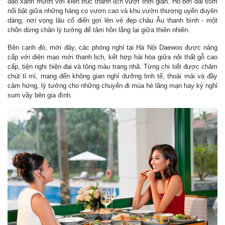
đảo xanh mướt với kiến trúc thanh lịch vượt thời gian. Hồ bơi dài 65m
nổi bật giữa những hàng cọ vươn cao và khu vườn thượng uyển duyên
dáng, nơi vọng lâu cổ điển gợi lên vẻ đẹp châu Âu thanh bình - một
chốn dừng chân lý tưởng để tâm hồn lắng lại giữa thiên nhiên.
Bên cạnh đó, mới đây, các phòng nghỉ tại Hà Nội Daewoo được nâng
cấp với diện mạo mới thanh lịch, kết hợp hài hòa giữa nội thất gỗ cao
cấp, tiện nghi hiện đại và tông màu trang nhã. Từng chi tiết được chăm
chút tỉ mỉ, mang đến không gian nghỉ dưỡng tinh tế, thoải mái và đầy
cảm hứng, lý tưởng cho những chuyến đi mùa hè lãng mạn hay kỳ nghỉ
sum vầy bên gia đình.