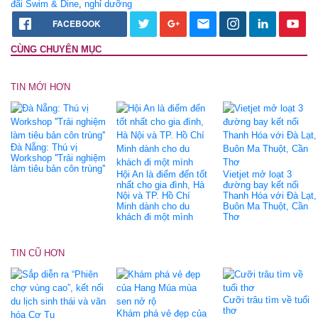
đãi Swim & Dine
,
nghỉ dưỡng
FACEBOOK
CÙNG CHUYÊN MỤC
TIN MỚI HƠN
Đà Nẵng: Thú vị
Workshop ''Trải nghiệm
làm tiêu bản côn trùng''
Hội An là điểm đến tốt
Vietjet mở loạt 3
nhất cho gia đình, Hà
đường bay kết nối
Nội và TP. Hồ Chí
Thanh Hóa với Đà Lạt,
Minh dành cho du
Buôn Ma Thuột, Cần
khách đi một mình
Thơ
TIN CŨ HƠN
Cưỡi trâu tìm về tuổi
thơ
Khám phá vẻ đẹp của