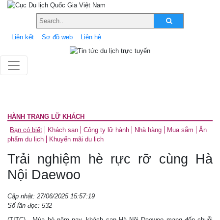
Liên kết
Sơ đồ web
Liên hệ
HÀNH TRANG LỮ KHÁCH
Bạn có biết
Khách sạn
Công ty lữ hành
Nhà hàng
Mua sắm
Ấn
phẩm du lịch
Khuyến mãi du lịch
Trải nghiệm hè rực rỡ cùng Hà
Nội Daewoo
Cập nhật: 27/06/2025 15:57:19
Số lần đọc: 532
(TITC) - Mùa hè năm nay, khách sạn Hà Nội Daewoo mang đến chuỗi