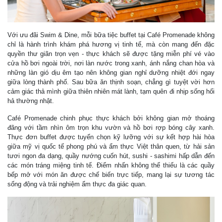
Với ưu đãi Swim & Dine, mỗi bữa tiệc buffet tại Café Promenade không
chỉ là hành trình khám phá hương vị tinh tế, mà còn mang đến đặc
quyền thư giãn trọn vẹn - thực khách sẽ được tặng miễn phí vé vào
cửa hồ bơi ngoài trời, nơi làn nước trong xanh, ánh nắng chan hòa và
những làn gió dịu êm tạo nên không gian nghỉ dưỡng nhiệt đới ngay
giữa lòng thành phố. Sau bữa ăn thịnh soạn, chẳng gì tuyệt vời hơn
cảm giác thả mình giữa thiên nhiên mát lành, tạm quên đi nhịp sống hối
hả thường nhật.
Café Promenade chinh phục thực khách bởi không gian mở thoáng
đãng với tầm nhìn ôm trọn khu vườn và hồ bơi rợp bóng cây xanh.
Thực đơn buffet được tuyển chọn kỹ lưỡng với sự kết hợp hài hòa
giữa mỹ vị quốc tế phong phú và ẩm thực Việt thân quen, từ hải sản
tươi ngon đa dạng, quầy nướng cuốn hút, sushi - sashimi hấp dẫn đến
các món tráng miệng tinh tế. Điểm nhấn không thể thiếu là các quầy
bếp mở với món ăn được chế biến trực tiếp, mang lại sự tương tác
sống động và trải nghiệm ẩm thực đa giác quan.