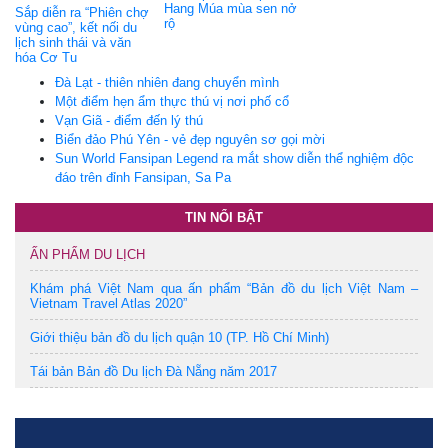
Hang Múa mùa sen nở
Sắp diễn ra “Phiên chợ
rộ
vùng cao”, kết nối du
lịch sinh thái và văn
hóa Cơ Tu
Đà Lạt - thiên nhiên đang chuyển mình
Một điểm hẹn ẩm thực thú vị nơi phố cổ
Vạn Giã - điểm đến lý thú
Biển đảo Phú Yên - vẻ đẹp nguyên sơ gọi mời
Sun World Fansipan Legend ra mắt show diễn thể nghiệm độc
đáo trên đỉnh Fansipan, Sa Pa
TIN NỔI BẬT
ẤN PHẨM DU LỊCH
Khám phá Việt Nam qua ấn phẩm “Bản đồ du lịch Việt Nam –
Vietnam Travel Atlas 2020”
Giới thiệu bản đồ du lịch quận 10 (TP. Hồ Chí Minh)
Tái bản Bản đồ Du lịch Đà Nẵng năm 2017