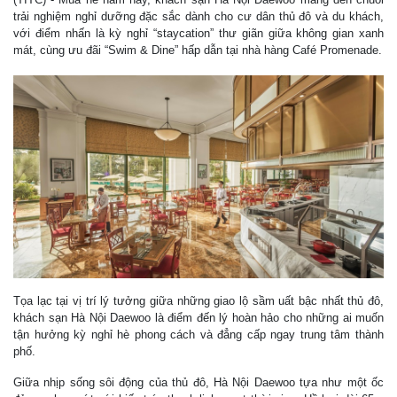
trải nghiệm nghỉ dưỡng đặc sắc dành cho cư dân thủ đô và du khách,
với điểm nhấn là kỳ nghỉ “staycation” thư giãn giữa không gian xanh
mát, cùng ưu đãi “Swim & Dine” hấp dẫn tại nhà hàng Café Promenade.
Tọa lạc tại vị trí lý tưởng giữa những giao lộ sầm uất bậc nhất thủ đô,
khách sạn Hà Nội Daewoo là điểm đến lý hoàn hảo cho những ai muốn
tận hưởng kỳ nghỉ hè phong cách và đẳng cấp ngay trung tâm thành
phố.
Giữa nhịp sống sôi động của thủ đô, Hà Nội Daewoo tựa như một ốc