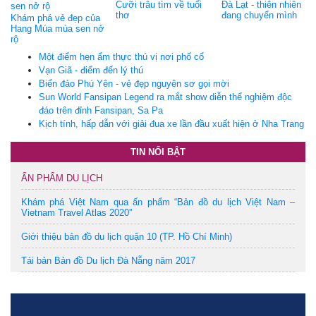
Cưỡi trâu tìm về tuổi
Đà Lạt - thiên nhiên
thơ
đang chuyển mình
Khám phá vẻ đẹp của
Hang Múa mùa sen nở
rộ
Một điểm hẹn ẩm thực thú vị nơi phố cổ
Vạn Giã - điểm đến lý thú
Biển đảo Phú Yên - vẻ đẹp nguyên sơ gọi mời
Sun World Fansipan Legend ra mắt show diễn thể nghiệm độc
đáo trên đỉnh Fansipan, Sa Pa
Kịch tính, hấp dẫn với giải đua xe lần đầu xuất hiện ở Nha Trang
TIN NỔI BẬT
ẤN PHẨM DU LỊCH
Khám phá Việt Nam qua ấn phẩm “Bản đồ du lịch Việt Nam –
Vietnam Travel Atlas 2020”
Giới thiệu bản đồ du lịch quận 10 (TP. Hồ Chí Minh)
Tái bản Bản đồ Du lịch Đà Nẵng năm 2017