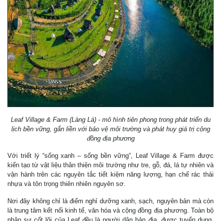
Leaf Village & Farm (Làng Lá) - mô hình tiên phong trong phát triển du
lịch bền vững, gắn liền với bảo vệ môi trường và phát huy giá trị cộng
đồng địa phương
Với triết lý “sống xanh – sống bền vững”, Leaf Village & Farm được
kiến tạo từ vật liệu thân thiện môi trường như tre, gỗ, đá, lá tự nhiên và
vận hành trên các nguyên tắc tiết kiệm năng lượng, hạn chế rác thải
nhựa và tôn trọng thiên nhiên nguyên sơ.
Nơi đây không chỉ là điểm nghỉ dưỡng xanh, sạch, nguyên bản mà còn
là trung tâm kết nối kinh tế, văn hóa và cộng đồng địa phương. Toàn bộ
nhân sự cốt lõi của Leaf đều là người dân bản địa, được tuyển dụng,