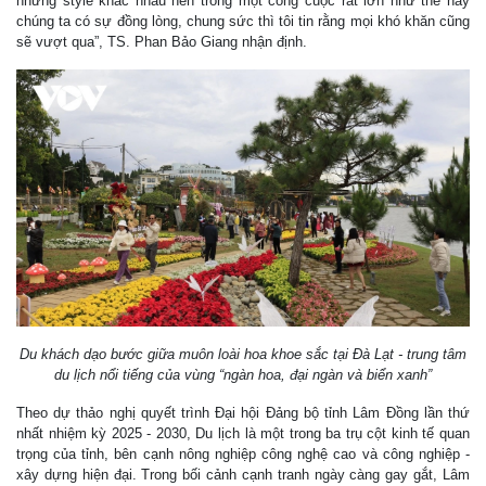
những style khác nhau nên trong một công cuộc rất lớn như thế này
chúng ta có sự đồng lòng, chung sức thì tôi tin rằng mọi khó khăn cũng
sẽ vượt qua”, TS. Phan Bảo Giang nhận định.
Du khách dạo bước giữa muôn loài hoa khoe sắc tại Đà Lạt - trung tâm
du lịch nổi tiếng của vùng “ngàn hoa, đại ngàn và biển xanh”
Theo dự thảo nghị quyết trình Đại hội Đảng bộ tỉnh Lâm Đồng lần thứ
nhất nhiệm kỳ 2025 - 2030, Du lịch là một trong ba trụ cột kinh tế quan
trọng của tỉnh, bên cạnh nông nghiệp công nghệ cao và công nghiệp -
xây dựng hiện đại. Trong bối cảnh cạnh tranh ngày càng gay gắt, Lâm