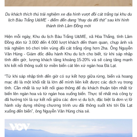
Du khách thích thú trải nghiệm xe địa hình vượt đồi cát trắng tại khu du
lịch Bàu Trắng U&ME - điểm đến đang “thay da đổi thịt” sau khi hình
thành tỉnh Lâm Đồng mới
Hiện mỗi ngày, Khu du lịch Bàu Trắng U&ME, xã Hòa Thắng, tỉnh Lâm
Đồng đón từ 3.000 đến 4.000 lượt khách đến tham quan, chụp ảnh và
trải nghiệm trò chơi trên vùng đồi cát trắng rộng hơn 2ha. Ông Nguyễn
Văn Hùng - Giám đốc điều hành Khu du lịch cho biết, từ khi sáp nhập
tỉnh đến giờ, lượng khách tăng khoảng 15-20% và sẽ càng tăng mạnh
khi kết nối thông suốt từ miền biển cát lên xứ ngàn hoa Đà Lạt.
“Từ khi sáp nhập tỉnh đến giờ có sự kết hợp giữa rừng, biển và hoang
mạc đó là một khối rất là lớn để mình liên kết được các dịch vụ trong
tỉnh. Cần nhất là sự kết nối giao thông để du khách thuận tiện nhất từ
biển lên ngàn hoa và từ ngàn hoa xuống biển. Thực tế nhất mà công ty
đã hướng tới là sự kết nối giữa các đơn vị du lịch, đặc biệt là đơn vị lữ
hành xây dựng những chương trình ưu đãi thông suốt khi tới Đà Lạt
xuống đến biển”, ông Nguyễn Văn Hùng chia sẻ.