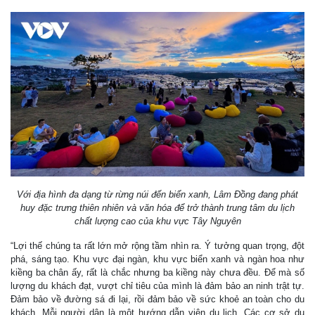
Với địa hình đa dạng từ rừng núi đến biển xanh, Lâm Đồng đang phát
huy đặc trưng thiên nhiên và văn hóa để trở thành trung tâm du lịch
chất lượng cao của khu vực Tây Nguyên
“Lợi thế chúng ta rất lớn mở rộng tầm nhìn ra. Ý tưởng quan trọng, đột
phá, sáng tạo. Khu vực đại ngàn, khu vực biển xanh và ngàn hoa như
kiềng ba chân ấy, rất là chắc nhưng ba kiềng này chưa đều. Để mà số
lượng du khách đạt, vượt chỉ tiêu của mình là đảm bảo an ninh trật tự.
Đảm bảo về đường sá đi lại, rồi đảm bảo về sức khoẻ an toàn cho du
khách. Mỗi người dân là một hướng dẫn viên du lịch. Các cơ sở du