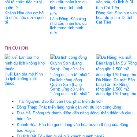
Khánh Hòa đón cơ hội
Đồng Nai: Sức hút văn
tổ chức tiệc cưới quốc
hóa, du lịch ở Di tích
Lâm Đồng: Ðáp ứng
tế
Cát Tiên
nhu cầu nhân lực du
lịch trong tình hình
mới
TIN CŨ HƠN
Huế: Lan tỏa mô hình
du lịch không khói
Du lịch cộng đồng
Đà Nẵng: Ra mắt Bảo
thuốc
Quỳnh Sơn (Lạng
tàng Lân Sư Rồng
Sơn): Ứng cử viên
rộng gần 1.500 m2
“Làng du lịch tốt nhất”
đúng dịp Tết Trung thu
Thái Nguyên: Bảo tồn văn hoá, phát triển du lịch
Đồng Tháp: Phát triển làng nghề gắn với du lịch cộng đồng
Đưa Hải Phòng trở thành điểm đến năng động, thân thiện và giàu
bản sắc
Khánh Hòa: Bảo tồn giá trị làng văn hóa truyền thống của đồng
bào Raglai
Du lịch Đất Tổ - làm gì để giữ khách quanh năm?