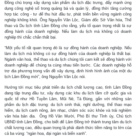
Đồng chú trọng xây dựng sản phẩm du lịch đặc trưng, đẩy mạnh ứng
dụng công nghệ số trong quảng bá và quản lý, đồng thời tăng cường
hợp tác công - tư để thu hút đầu tư, phát triển bền vững ngành công
nghiệp không khói. Ông Nguyễn Văn Lộc, Giám đốc Sở Văn hóa, Thể
thao và Du lịch tỉnh Lâm Đồng cho rằng, yếu tố quan trọng nhất là sự
đồng hành của doanh nghiệp. Nếu làm du lịch mà không có doanh
nghiệp thì chắc chắn thất bại.
“Một yếu tố rất quan trọng đó là sự đồng hành của doanh nghiệp. Nếu
làm du lịch mà không có sự đồng hành của doanh nghiệp là thất bại.
Ngành văn hoá, thể thao và du lịch chúng tôi cam kết sẽ đồng hành với
doanh nghiệp để chúng ta cùng nhau tiến bước. Các doanh nghiệp hỗ
trợ địa phương trong vấn đề xây dựng, định hình hình ảnh của một du
lịch Lâm Đồng mới”, ông Nguyễn Văn Lộc nói.
Hướng tới mục tiêu phát triển du lịch chất lượng cao, tỉnh Lâm Đồng
đang tập trung đầu tư, xây dựng các khu du lịch tầm cỡ quốc gia và
quốc tế như Hồ Tuyền Lâm, Mũi Né, Tà Đùng, gắn với những sản
phẩm du lịch đặc trưng: du lịch sinh thái, nghỉ dưỡng, thể thao mạo
hiểm, du lịch canh nông, âm nhạc, chăm sóc sức khỏe và trải nghiệm
văn hóa bản địa. Ông Hồ Văn Mười, Phó Bí thư Tỉnh ủy, Chủ tịch
UBND tỉnh Lâm Đồng, cho biết để Lâm Đồng trở thành trung tâm du lịch
chất lượng cao, điều quan trọng là phải đánh thức tiềm năng to lớn của
cả ba vùng: “ngàn hoa, đại ngàn và biển xanh”.