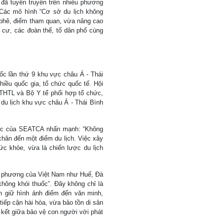
đã tuyên truyền trên nhiều phương
. Các mô hình “Cơ sở du lịch không
à phê, điểm tham quan, vừa nâng cao
 cư, các đoàn thể, tổ dân phố cùng
uốc lần thứ 9 khu vực châu Á - Thái
iều quốc gia, tổ chức quốc tế. Hội
HTL và Bộ Y tế phối hợp tổ chức,
du lịch khu vực châu Á - Thái Bình
huốc của SEATCA nhấn mạnh: “Không
chân đến một điểm du lịch. Việc xây
c khỏe, vừa là chiến lược du lịch
a phương của Việt Nam như Huế, Đà
không khói thuốc”. Đây không chỉ là
 giữ hình ảnh điểm đến văn minh,
tiếp cận hài hòa, vừa bảo tồn di sản
kết giữa bảo vệ con người với phát