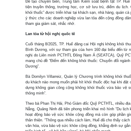
Để tạo chuyển biến, Trung tâm Kiểm soát bệnh tật TP. Huế 
tiện truyền thông, trường học, cơ sở lưu trú, điểm du lịch
khói thuốc” được triển khai tại khách sạn, nhà hàng, quán c
ý thức cho các doanh nghiệp vừa lan tỏa đến cộng đồng dân
tham gia giám sát, nhắc nhở.
Lan tỏa từ hội nghị quốc tế
Cuối tháng 8/2025, TP. Huế đăng cai Hội nghị không khói th
Bình Dương, với sự tham gia của hơn 160 đại biểu đến từ nh
nghị do Liên minh PCTHTL Đông Nam Á (SEATCA), Quỹ PCT
mang chủ đề “Điểm đến không khói thuốc: Chuyển đổi ngành 
Dương”.
Bà Domilyn Villarreiz, Quản lý Chương trình không khói t
du khách nào mong muốn phải hít khói thuốc độc hại khi đặt 
dựng không gian công cộng không khói thuốc vừa bảo vệ sứ
thông minh”.
Theo bà Phan Thị Hải, Phó Giám đốc Quỹ PCTHTL, nhiều đị
Nẵng, Quảng Ninh đã tiên phong triển khai mô hình “Du lịch 
hoạt động bảo vệ sức khỏe cộng đồng mà còn góp phần gìn
thân thiện. “Thông qua nhiều cách làm, Huế đã cho thấy cách 
văn hóa, vừa bảo vệ sức khỏe cộng đồng, khẳng định sự gắn 