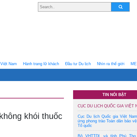
Việt Nam
Hành trang lữ khách
Ðầu tư Du lịch
Nhìn ra thế giới
ME
TIN NỔI BẬT
CỤC DU LỊCH QUỐC GIA VIỆT
 không khói thuốc
Cục Du lịch Quốc gia Việt Na
ứng phong trào Toàn dân bảo vệ
Tổ quốc
Bộ VHTTDL và tỉnh Phú Thọ