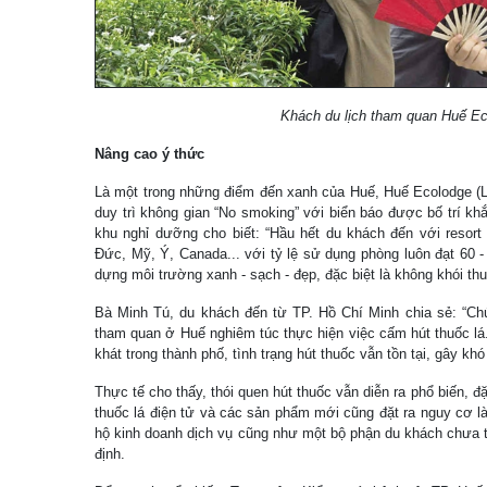
Khách du lịch tham quan Huế E
Nâng cao ý thức
Là một trong những điểm đến xanh của Huế, Huế Ecolodge 
duy trì không gian “No smoking” với biển báo được bố trí khắ
khu nghỉ dưỡng cho biết: “Hầu hết du khách đến với resort
Đức, Mỹ, Ý, Canada... với tỷ lệ sử dụng phòng luôn đạt 60
dựng môi trường xanh - sạch - đẹp, đặc biệt là không khói th
Bà Minh Tú, du khách đến từ TP. Hồ Chí Minh chia sẻ: “Chú
tham quan ở Huế nghiêm túc thực hiện việc cấm hút thuốc lá. 
khát trong thành phố, tình trạng hút thuốc vẫn tồn tại, gây kh
Thực tế cho thấy, thói quen hút thuốc vẫn diễn ra phổ biến, đ
thuốc lá điện tử và các sản phẩm mới cũng đặt ra nguy cơ l
hộ kinh doanh dịch vụ cũng như một bộ phận du khách chưa t
định.