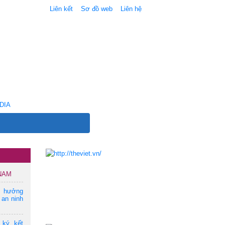
Liên kết
Sơ đồ web
Liên hệ
DIA
 NAM
m hưởng
 an ninh
 ký kết