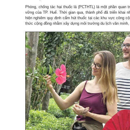
Phòng, chống tác hại thuốc lá (PCTHTL) là một phần quan tr
vững của TP. Huế. Thời gian qua, thành phố đã triển khai n
hiện nghiêm quy định cấm hút thuốc tại các khu vực công cộ
thức cộng đồng nhằm xây dựng môi trường du lịch văn minh, t