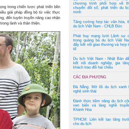
chương trình phối hợp về t
ọng trong chiến lược phát triển bền
chuyển đổi số, phát triển du lị
minh
hiều giải pháp đồng bộ từ việc thực
ng, đến tuyên truyền nâng cao nhận
Tăng cường hợp tác văn hóa, t
rong lành và thân thiện.
du lịch Việt Nam - CHLB Đức
Phát huy mạng lưới Lãnh sự 
trong quảng bá du lịch Việt N
đẩy kết nối giao thương và hợp 
tế
Du lịch Việt Nam - Nhật Bản đ
kết nối doanh nghiệp, gia tăn
khách trao đổi hai chiều
CÁC ĐỊA PHƯƠNG
Đà Nẵng: Mở lối du lịch xanh 
nghệ sinh thái
Đánh thức tiềm năng du lịch c
ven biển và làng nghề truyề
Khánh Hòa
TPHCM: Liên kết tạo tăng trư
cho du lịch