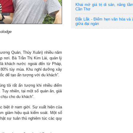
Khai mở giá trị di sản, nâng tầm
Cần Thơ
Đắk Lắk - Điểm hẹn văn hóa và
giữa đại ngàn
colodge
(Lương Quán, Thủy Xuân) nhiều năm
p nơi. Bà Trần Thị Kim Lài, quản lý
 là khách nước ngoài đến từ Pháp,
 - 80% tùy mùa. Khu nghỉ dưỡng xây
uốc để tạo ấn tượng với du khách”.
ng tôi rất ấn tượng khi nhiều điểm
Tuy nhiên, tại một số quán ăn, giải
ó chịu cho du khách”.
ặc biệt ở nam giới. Sự xuất hiện của
àm giảm hiệu quả kiểm soát. Một số
hật sự tuân thủ nghiêm túc các quy