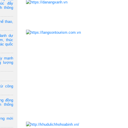
húc đẩy
ch thông
hể thao,
danh dự
am, thúc
tác quốc
ẩy mạnh
g lượng
từ công
ộng đồng
n thống
ởng mới