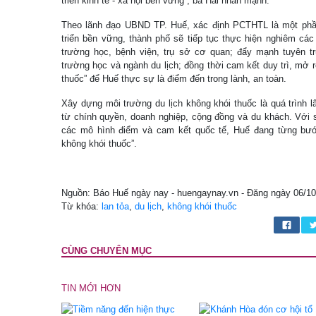
triển kinh tế - xã hội bền vững”, bà Hải nhấn mạnh.
Theo lãnh đạo UBND TP. Huế, xác định PCTHTL là một phần
triển bền vững, thành phố sẽ tiếp tục thực hiện nghiêm các 
trường học, bệnh viện, trụ sở cơ quan; đẩy mạnh tuyên tru
trường học và ngành du lịch; đồng thời cam kết duy trì, mở
thuốc” để Huế thực sự là điểm đến trong lành, an toàn.
Xây dựng môi trường du lịch không khói thuốc là quá trình l
từ chính quyền, doanh nghiệp, cộng đồng và du khách. Với s
các mô hình điểm và cam kết quốc tế, Huế đang từng bước
không khói thuốc”.
Nguồn: Báo Huế ngày nay - huengaynay.vn - Đăng ngày 06/1
Từ khóa:
lan tỏa
,
du lịch
,
không khói thuốc
CÙNG CHUYÊN MỤC
TIN MỚI HƠN