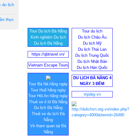
 du lịch
 ẩm thực
Tour Du lịch Đà Nẵng
Tour du lịch
Kinh nghiệm Du lịch
Du lịch Châu Âu
Du lịch Đà Nẵng
Du lịch Mỹ
Du lịch Thái Lan
https://qbtravel.vn/
Du lịch Trung Quốc
Du lịch Nhật Bản
Vietnam Escape Tours
Du lịch Hàn Quốc
DU LỊCH ĐÀ NẴNG 4
NGÀY 3 ĐÊM
Tour Bà Nà hằng ngày
Tour Huế hằng ngày
tripday.vn
Tour Hội An hằng ngày
Thuê xe ô tô Đà Nẵng
Du lịch Đà Nẵng
Thuê xe du lịch Đà
Nẵng
Vé tham quan tại Đà
Nẵng