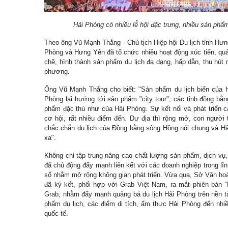
Hải Phòng có nhiều lễ hội đặc trưng, nhiều sản phẩm
Theo ông Vũ Mạnh Thắng - Chủ tịch Hiệp hội Du lịch tỉnh Hưn
Phòng và Hưng Yên đã tổ chức nhiều hoạt động xúc tiến, quản
chẽ, hình thành sản phẩm du lịch đa dạng, hấp dẫn, thu hút
phương.
Ông Vũ Mạnh Thắng cho biết: "Sản phẩm du lịch biển của Hả
Phòng lại hướng tới sản phẩm "city tour", các tỉnh đồng b
phẩm đặc thù như của Hải Phòng. Sự kết nối và phát triển cá
cơ hội, rất nhiều điểm đến. Dư địa thì rộng mở, con người th
chắc chắn du lịch của Đồng bằng sông Hồng nói chung và Hả
xa".
Không chỉ tập trung nâng cao chất lượng sản phẩm, dịch vụ,
đã chủ động đẩy mạnh liên kết với các doanh nghiệp trong lĩn
số nhằm mở rộng không gian phát triển. Vừa qua, Sở Văn hoá
đã ký kết, phối hợp với Grab Việt Nam, ra mắt phiên bản “
Grab, nhằm đẩy mạnh quảng bá du lịch Hải Phòng trên nền tả
phẩm du lịch, các điểm di tích, ẩm thực Hải Phòng đến nhi
quốc tế.