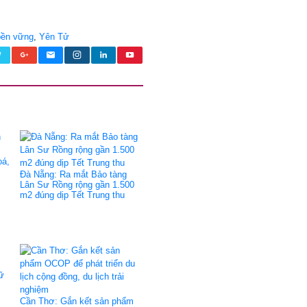
 bền vững
,
Yên Tử
oá,
Đà Nẵng: Ra mắt Bảo tàng
Lân Sư Rồng rộng gần 1.500
m2 đúng dịp Tết Trung thu
iữ
Cần Thơ: Gắn kết sản phẩm