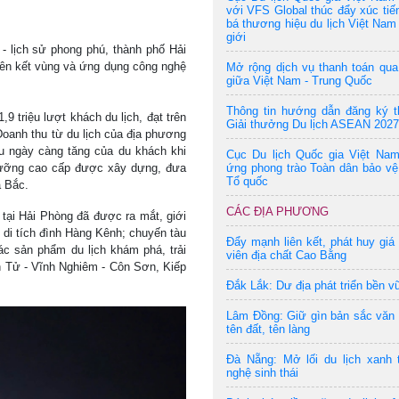
với VFS Global thúc đẩy xúc tiế
bá thương hiệu du lịch Việt Nam 
giới
 - lịch sử phong phú, thành phố Hải
liên kết vùng và ứng dụng công nghệ
Mở rộng dịch vụ thanh toán qu
giữa Việt Nam - Trung Quốc
Thông tin hướng dẫn đăng ký t
 triệu lượt khách du lịch, đạt trên
Giải thưởng Du lịch ASEAN 2027
anh thu từ du lịch của địa phương
u ngày càng tăng của du khách khi
Cục Du lịch Quốc gia Việt Na
 dưỡng cao cấp được xây dựng, đưa
ứng phong trào Toàn dân bảo vệ
Tổ quốc
a Bắc.
CÁC ĐỊA PHƯƠNG
 tại Hải Phòng đã được ra mắt, giới
 di tích đình Hàng Kênh; chuyến tàu
Đẩy mạnh liên kết, phát huy giá 
ác sản phẩm du lịch khám phá, trải
viên địa chất Cao Bằng
ên Tử - Vĩnh Nghiêm - Côn Sơn, Kiếp
Đắk Lắk: Dư địa phát triển bền v
Lâm Đồng: Giữ gìn bản sắc văn
tên đất, tên làng
Đà Nẵng: Mở lối du lịch xanh 
nghệ sinh thái