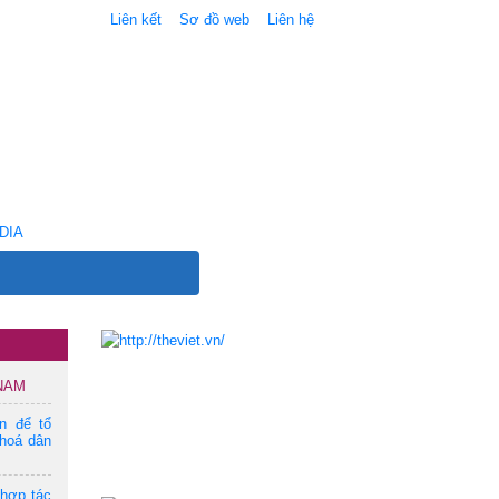
Liên kết
Sơ đồ web
Liên hệ
DIA
 NAM
ện để tổ
hoá dân
 hợp tác