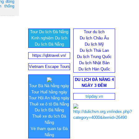
ộng đồng
n thống
Tour Du lịch Đà Nẵng
Tour du lịch
Kinh nghiệm Du lịch
Du lịch Châu Âu
Du lịch Đà Nẵng
Du lịch Mỹ
Du lịch Thái Lan
https://qbtravel.vn/
Du lịch Trung Quốc
Du lịch Nhật Bản
Vietnam Escape Tours
Du lịch Hàn Quốc
DU LỊCH ĐÀ NẴNG 4
NGÀY 3 ĐÊM
Tour Bà Nà hằng ngày
Tour Huế hằng ngày
tripday.vn
Tour Hội An hằng ngày
Thuê xe ô tô Đà Nẵng
Du lịch Đà Nẵng
Thuê xe du lịch Đà
Nẵng
Vé tham quan tại Đà
Nẵng