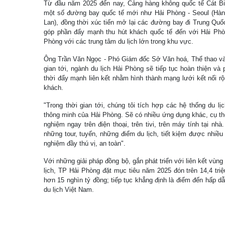
Từ đầu năm 2025 đến nay, Cảng hàng không quốc tế Cát Bi
một số đường bay quốc tế mới như Hải Phòng - Seoul (Hàn
Lan), đồng thời xúc tiến mở lại các đường bay đi Trung Quố
góp phần đẩy mạnh thu hút khách quốc tế đến với Hải Phò
Phòng với các trung tâm du lịch lớn trong khu vực.
Ông Trần Văn Ngọc - Phó Giám đốc Sở Văn hoá, Thể thao và 
gian tới, ngành du lịch Hải Phòng sẽ tiếp tục hoàn thiện và 
thời đẩy mạnh liên kết nhằm hình thành mạng lưới kết nối rộn
khách.
"Trong thời gian tới, chúng tôi tích hợp các hệ thống du l
thông minh của Hải Phòng. Sẽ có nhiều ứng dụng khác, cụ thể
nghiệm ngay trên điện thoại, trên tivi, trên máy tính tại nhà
những tour, tuyến, những điểm du lịch, tiết kiệm được nhiều 
nghiệm đầy thú vị, an toàn".
Với những giải pháp đồng bộ, gắn phát triển với liên kết vùng 
lịch, TP Hải Phòng đặt mục tiêu năm 2025 đón trên 14,4 triệ
hơn 15 nghìn tỷ đồng; tiếp tục khẳng định là điểm đến hấp dẫ
du lịch Việt Nam.