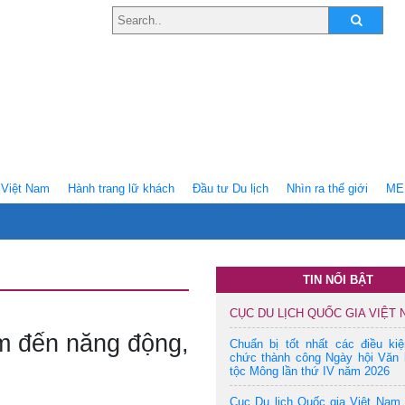
Việt Nam
Hành trang lữ khách
Ðầu tư Du lịch
Nhìn ra thế giới
ME
TIN NỔI BẬT
CỤC DU LỊCH QUỐC GIA VIỆT
m đến năng động,
Chuẩn bị tốt nhất các điều ki
chức thành công Ngày hội Văn 
tộc Mông lần thứ IV năm 2026
Cục Du lịch Quốc gia Việt Nam