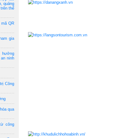
n, quảng
trên thế
a mã QR
ham gia
m hưởng
 an ninh
trị Công
ững
 hóa qua
từ công