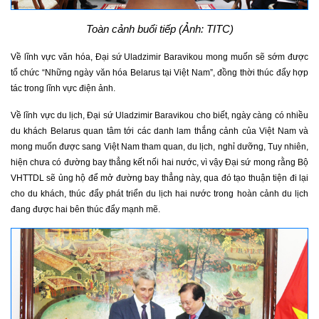
Toàn cảnh buổi tiếp (Ảnh: TITC)
Về lĩnh vực văn hóa, Đại sứ Uladzimir Baravikou mong muốn sẽ sớm được
tổ chức “Những ngày văn hóa Belarus tại Việt Nam”, đồng thời thúc đẩy hợp
tác trong lĩnh vực điện ảnh.
Về lĩnh vực du lịch, Đại sứ Uladzimir Baravikou cho biết, ngày càng có nhiều
du khách Belarus quan tâm tới các danh lam thắng cảnh của Việt Nam và
mong muốn được sang Việt Nam tham quan, du lịch, nghỉ dưỡng, Tuy nhiên,
hiện chưa có đường bay thẳng kết nối hai nước, vì vậy Đại sứ mong rằng Bộ
VHTTDL sẽ ủng hộ để mở đường bay thẳng này, qua đó tạo thuận tiện đi lại
cho du khách, thúc đẩy phát triển du lịch hai nước trong hoàn cảnh du lịch
đang được hai bên thúc đẩy mạnh mẽ.