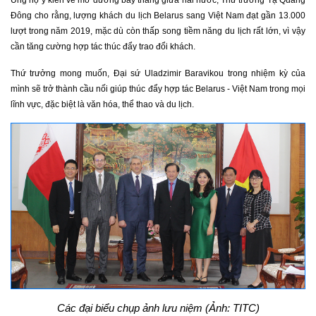
Ủng hộ ý kiến về mở đường bay thẳng giữa hai nước, Thứ trưởng Tạ Quang
Đông cho rằng, lượng khách du lịch Belarus sang Việt Nam đạt gần 13.000
lượt trong năm 2019, mặc dù còn thấp song tiềm năng du lịch rất lớn, vì vậy
cần tăng cường hợp tác thúc đẩy trao đổi khách.
Thứ trưởng mong muốn, Đại sứ Uladzimir Baravikou trong nhiệm kỳ của
mình sẽ trở thành cầu nối giúp thúc đẩy hợp tác Belarus - Việt Nam trong mọi
lĩnh vực, đặc biệt là văn hóa, thể thao và du lịch.
Các đại biểu chụp ảnh lưu niệm (Ảnh: TITC)