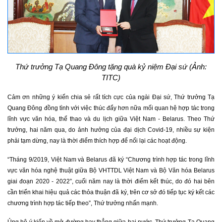
Thứ trưởng Tạ Quang Đông tặng quà kỷ niệm Đại sứ (Ảnh:
TITC)
Cảm ơn những ý kiến chia sẻ rất tích cực của ngài Đại sứ, Thứ trưởng Tạ
Quang Đông đồng tình với việc thúc đẩy hơn nữa mối quan hệ hợp tác trong
lĩnh vực văn hóa, thể thao và du lịch giữa Việt Nam - Belarus. Theo Thứ
trưởng, hai năm qua, do ảnh hưởng của đại dịch Covid-19, nhiều sự kiện
phải tạm dừng, nay là thời điểm thích hợp để nối lại các hoạt động.
“Tháng 9/2019, Việt Nam và Belarus đã ký “Chương trình hợp tác trong lĩnh
vực văn hóa nghệ thuật giữa Bộ VHTTDL Việt Nam và Bộ Văn hóa Belarus
giai đoạn 2020 - 2022”, cuối năm nay là thời điểm kết thúc, do đó hai bên
cần triển khai hiệu quả các thỏa thuận đã ký, trên cơ sở đó tiếp tục ký kết các
chương trình hợp tác tiếp theo”, Thứ trưởng nhấn mạnh.