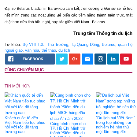
Đại sứ Belarus Uladzimir Baravikou cam kết, trên cương vị Đại sứ sẽ nỗ lực
hết mình trong các hoạt động để biến các tiềm năng thành hiện thực, thắt
chặt hơn nữa tình hữu nghị, hợp tác giữa Việt Nam - Belarus.
Trung tâm Thông tin du lịch
Từ khóa:
Bộ VHTTDL
,
Thứ trưởng
,
Tạ Quang Đông
,
Belarus
,
quan hệ
ngoại giao
,
văn hóa
,
thể thao
,
du lịch
FACEBOOK
CÙNG CHUYÊN MỤC
TIN MỚI HƠN
Khách quốc tế đến
''Du lịch bụi Việt Nam''
Việt Nam tiếp tục phục
trong top những trải
Cùng bình chọn cho
hồi với tốc độ tăng
nghiệm hè nên thử
TP. Hồ Chí Minh trở
trưởng cao
một lần trong đời
thành “Điểm đến du