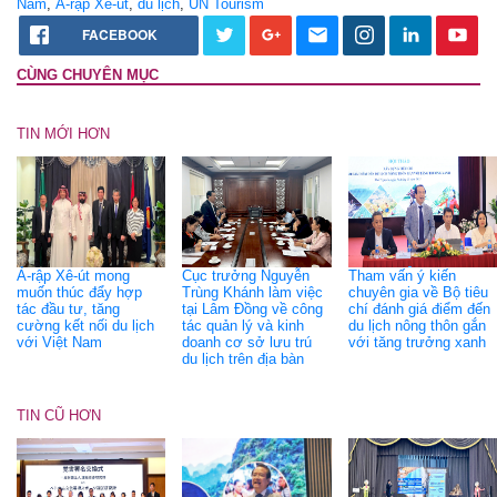
Nam
,
Ả-rập Xê-út
,
du lịch
,
UN Tourism
FACEBOOK
CÙNG CHUYÊN MỤC
TIN MỚI HƠN
Ả-rập Xê-út mong
Cục trưởng Nguyễn
Tham vấn ý kiến
muốn thúc đẩy hợp
Trùng Khánh làm việc
chuyên gia về Bộ tiêu
tác đầu tư, tăng
tại Lâm Đồng về công
chí đánh giá điểm đến
cường kết nối du lịch
tác quản lý và kinh
du lịch nông thôn gắn
với Việt Nam
doanh cơ sở lưu trú
với tăng trưởng xanh
du lịch trên địa bàn
TIN CŨ HƠN