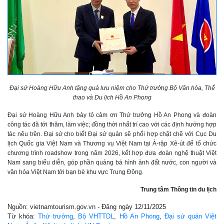
Đại sứ Hoàng Hữu Anh tặng quà lưu niệm cho Thứ trưởng Bộ Văn hóa, Thể
thao và Du lịch Hồ An Phong
Đại sứ Hoàng Hữu Anh bày tỏ cảm ơn Thứ trưởng Hồ An Phong và đoàn
công tác đã tới thăm, làm việc; đồng thời nhất trí cao với các định hướng hợp
tác nêu trên. Đại sứ cho biết Đại sứ quán sẽ phối hợp chặt chẽ với Cục Du
lịch Quốc gia Việt Nam và Thương vụ Việt Nam tại Ả-rập Xê-út để tổ chức
chương trình roadshow trong năm 2026, kết hợp đưa đoàn nghệ thuật Việt
Nam sang biểu diễn, góp phần quảng bá hình ảnh đất nước, con người và
văn hóa Việt Nam tới bạn bè khu vực Trung Đông.
Trung tâm Thông tin du lịch
Nguồn: vietnamtourism.gov.vn - Đăng ngày 12/11/2025
Từ khóa:
Thứ trưởng
,
Bộ VHTTDL
,
Hồ An Phong
,
Đại sứ quán Việt