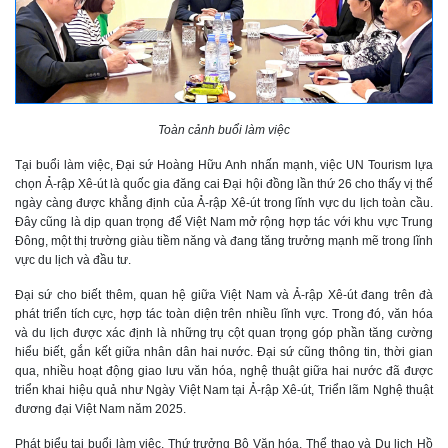
Toàn cảnh buổi làm việc
Tại buổi làm việc, Đại sứ Hoàng Hữu Anh nhấn mạnh, việc UN Tourism lựa
chọn Ả-rập Xê-út là quốc gia đăng cai Đại hội đồng lần thứ 26 cho thấy vị thế
ngày càng được khẳng định của Ả-rập Xê-út trong lĩnh vực du lịch toàn cầu.
Đây cũng là dịp quan trọng để Việt Nam mở rộng hợp tác với khu vực Trung
Đông, một thị trường giàu tiềm năng và đang tăng trưởng mạnh mẽ trong lĩnh
vực du lịch và đầu tư.
Đại sứ cho biết thêm, quan hệ giữa Việt Nam và Ả-rập Xê-út đang trên đà
phát triển tích cực, hợp tác toàn diện trên nhiều lĩnh vực. Trong đó, văn hóa
và du lịch được xác định là những trụ cột quan trọng góp phần tăng cường
hiểu biết, gắn kết giữa nhân dân hai nước. Đại sứ cũng thông tin, thời gian
qua, nhiều hoạt động giao lưu văn hóa, nghệ thuật giữa hai nước đã được
triển khai hiệu quả như Ngày Việt Nam tại Ả-rập Xê-út, Triển lãm Nghệ thuật
đương đại Việt Nam năm 2025.
Phát biểu tại buổi làm việc, Thứ trưởng Bộ Văn hóa, Thể thao và Du lịch Hồ