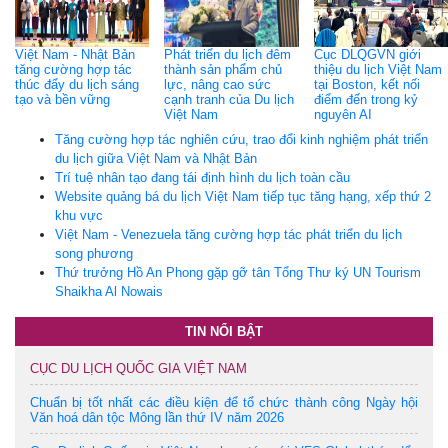
Việt Nam - Nhật Bản
Phát triển du lịch đêm
Cục DLQGVN giới
tăng cường hợp tác
thành sản phẩm chủ
thiệu du lịch Việt Nam
thúc đẩy du lịch sáng
lực, nâng cao sức
tại Boston, kết nối
tạo và bền vững
cạnh tranh của Du lịch
điểm đến trong kỷ
Việt Nam
nguyên AI
Tăng cường hợp tác nghiên cứu, trao đổi kinh nghiệm phát triển
du lịch giữa Việt Nam và Nhật Bản
Trí tuệ nhân tạo đang tái định hình du lịch toàn cầu
Website quảng bá du lịch Việt Nam tiếp tục tăng hạng, xếp thứ 2
khu vực
Việt Nam - Venezuela tăng cường hợp tác phát triển du lịch
song phương
Thứ trưởng Hồ An Phong gặp gỡ tân Tổng Thư ký UN Tourism
Shaikha Al Nowais
TIN NỔI BẬT
CỤC DU LỊCH QUỐC GIA VIỆT NAM
Chuẩn bị tốt nhất các điều kiện để tổ chức thành công Ngày hội
Văn hoá dân tộc Mông lần thứ IV năm 2026