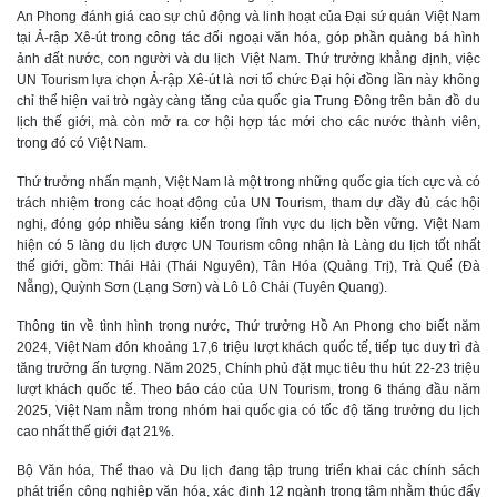
An Phong đánh giá cao sự chủ động và linh hoạt của Đại sứ quán Việt Nam
tại Ả-rập Xê-út trong công tác đối ngoại văn hóa, góp phần quảng bá hình
ảnh đất nước, con người và du lịch Việt Nam. Thứ trưởng khẳng định, việc
UN Tourism lựa chọn Ả-rập Xê-út là nơi tổ chức Đại hội đồng lần này không
chỉ thể hiện vai trò ngày càng tăng của quốc gia Trung Đông trên bản đồ du
lịch thế giới, mà còn mở ra cơ hội hợp tác mới cho các nước thành viên,
trong đó có Việt Nam.
Thứ trưởng nhấn mạnh, Việt Nam là một trong những quốc gia tích cực và có
trách nhiệm trong các hoạt động của UN Tourism, tham dự đầy đủ các hội
nghị, đóng góp nhiều sáng kiến trong lĩnh vực du lịch bền vững. Việt Nam
hiện có 5 làng du lịch được UN Tourism công nhận là Làng du lịch tốt nhất
thế giới, gồm: Thái Hải (Thái Nguyên), Tân Hóa (Quảng Trị), Trà Quế (Đà
Nẵng), Quỳnh Sơn (Lạng Sơn) và Lô Lô Chải (Tuyên Quang).
Thông tin về tình hình trong nước, Thứ trưởng Hồ An Phong cho biết năm
2024, Việt Nam đón khoảng 17,6 triệu lượt khách quốc tế, tiếp tục duy trì đà
tăng trưởng ấn tượng. Năm 2025, Chính phủ đặt mục tiêu thu hút 22-23 triệu
lượt khách quốc tế. Theo báo cáo của UN Tourism, trong 6 tháng đầu năm
2025, Việt Nam nằm trong nhóm hai quốc gia có tốc độ tăng trưởng du lịch
cao nhất thế giới đạt 21%.
Bộ Văn hóa, Thể thao và Du lịch đang tập trung triển khai các chính sách
phát triển công nghiệp văn hóa, xác định 12 ngành trọng tâm nhằm thúc đẩy