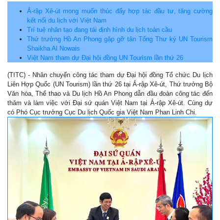
Ả-rập Xê-út mong muốn thúc đẩy hợp tác đầu tư, tăng cường
kết nối du lịch với Việt Nam
Trí tuệ nhân tạo đang tái định hình du lịch toàn cầu
Thứ trưởng Hồ An Phong gặp gỡ tân Tổng Thư ký UN Tourism
Shaikha Al Nowais
Việt Nam tham dự Đại hội đồng UN Tourism lần thứ 26
(TITC) - Nhân chuyến công tác tham dự Đại hội đồng Tổ chức Du lịch
Liên Hợp Quốc (UN Tourism) lần thứ 26 tại Ả-rập Xê-út, Thứ trưởng Bộ
Văn hóa, Thể thao và Du lịch Hồ An Phong dẫn đầu đoàn công tác đến
thăm và làm việc với Đại sứ quán Việt Nam tại Ả-rập Xê-út. Cùng dự
có Phó Cục trưởng Cục Du lịch Quốc gia Việt Nam Phan Linh Chi.