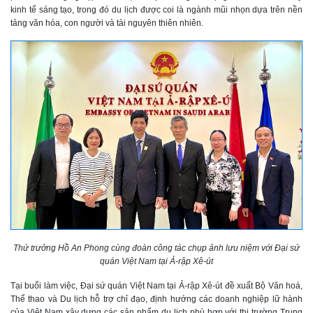
kinh tế sáng tạo, trong đó du lịch được coi là ngành mũi nhọn dựa trên nền
tảng văn hóa, con người và tài nguyên thiên nhiên.
Thứ trưởng Hồ An Phong cùng đoàn công tác chụp ảnh lưu niệm với Đại sứ
quán Việt Nam tại Ả-rập Xê-út
Tại buổi làm việc, Đại sứ quán Việt Nam tại Ả-rập Xê-út đề xuất Bộ Văn hoá,
Thể thao và Du lịch hỗ trợ chỉ đạo, định hướng các doanh nghiệp lữ hành
của Việt Nam xây dựng các sản phẩm du lịch phù hợp với thị trường Trung