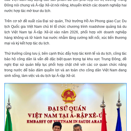
Đông nói chung và Ả-rập Xê-út nói riêng, khuyến khích các doanh nghiệp hai
nước hợp tác mở tour du lịch.
Trên cơ sở đề xuất của Đại sứ quán, Thứ trưởng Hồ An Phong giao Cục Du
lịch Quốc gia Việt Nam chủ trì tổ chức chương trình roadshow quảng bá du
lịch Việt Nam tại Ả-rập Xê-út vào năm 2026, phối hợp với doanh nghiệp
hàng không và lữ hành hai nước nhằm tăng cường kết nối, xúc tiến thương
mại và ký kết hợp tác du lịch.
Thứ trưởng cũng lưu ý, bên cạnh thúc đẩy hợp tác kinh tế và du lịch, công tác
bảo hộ công dân là vấn đề đặc biệt quan trọng tại khu vực Trung Đông, đề
nghị Đại sứ quán tiếp tục phối hợp chặt chẽ với các cơ quan chức năng
trong nước để bảo đảm quyền lợi và an toàn cho công dân Việt Nam đang
sinh sống, làm việc và du lịch tại Ả-rập Xê-út.