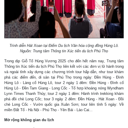
Trình diễn Hát Xoan tại Điểm Du lịch Văn hóa cộng đồng Hùng Lô.
Nguồn: Trung tâm Thông tin Xúc tiến du lịch Phú Thọ
Trong dịp Giỗ Tổ Hùng Vương 2025 cho đến hết năm nay, Trung tâm
Thông tin Xúc tiến du lịch Phú Thọ liên kết với các đơn vị lữ hành trong
và ngoài tỉnh xây dựng các chương trình tour hấp dẫn, như tour khám
phá các điểm đến, di sản tại Phú Thọ trong ngày: Đền Hùng - Đình
Hùng Lô - Làng cổ Hùng Lô, tour 2 ngày 1 đêm: Đền Hùng - Đình cổ
Hùng Lô - Đền Tam Giang - Long Cốc - Tổ hợp khoáng nóng Wyndham
Lynn Times Thanh Thủy; tour 2 ngày 1 đêm: Hành trình trekking khám
phá đồi chè Long Cốc; tour 3 ngày 2 đêm: Đền Hùng - Hát Xoan - Đồi
chè Long Cốc - Vườn quốc gia Xuân Sơn; tour liên tỉnh 5 ngày: Về
miền Đất Tổ - Hà Nội - Phú Thọ - Yên Bái - Lào Cai...
Mở rộng không gian du lịch