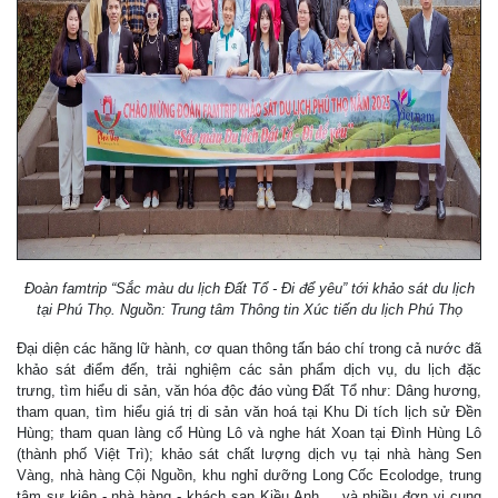
Đoàn famtrip “Sắc màu du lịch Đất Tổ - Đi để yêu” tới khảo sát du lịch
tại Phú Thọ. Nguồn: Trung tâm Thông tin Xúc tiến du lịch Phú Thọ
Đại diện các hãng lữ hành, cơ quan thông tấn báo chí trong cả nước đã
khảo sát điểm đến, trải nghiệm các sản phẩm dịch vụ, du lịch đặc
trưng, tìm hiểu di sản, văn hóa độc đáo vùng Đất Tổ như: Dâng hương,
tham quan, tìm hiểu giá trị di sản văn hoá tại Khu Di tích lịch sử Đền
Hùng; tham quan làng cổ Hùng Lô và nghe hát Xoan tại Đình Hùng Lô
(thành phố Việt Trì); khảo sát chất lượng dịch vụ tại nhà hàng Sen
Vàng, nhà hàng Cội Nguồn, khu nghỉ dưỡng Long Cốc Ecolodge, trung
tâm sự kiện - nhà hàng - khách sạn Kiều Anh.... và nhiều đơn vị cung