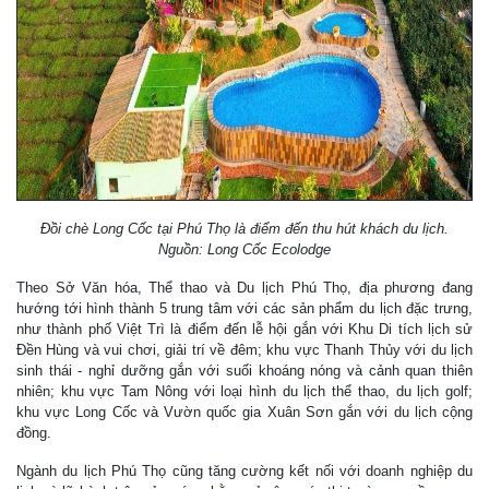
Đồi chè Long Cốc tại Phú Thọ là điểm đến thu hút khách du lịch.
Nguồn: Long Cốc Ecolodge
Theo Sở Văn hóa, Thể thao và Du lịch Phú Thọ, địa phương đang
hướng tới hình thành 5 trung tâm với các sản phẩm du lịch đặc trưng,
như thành phố Việt Trì là điểm đến lễ hội gắn với Khu Di tích lịch sử
Ðền Hùng và vui chơi, giải trí về đêm; khu vực Thanh Thủy với du lịch
sinh thái - nghỉ dưỡng gắn với suối khoáng nóng và cảnh quan thiên
nhiên; khu vực Tam Nông với loại hình du lịch thể thao, du lịch golf;
khu vực Long Cốc và Vườn quốc gia Xuân Sơn gắn với du lịch cộng
đồng.
Ngành du lịch Phú Thọ cũng tăng cường kết nối với doanh nghiệp du