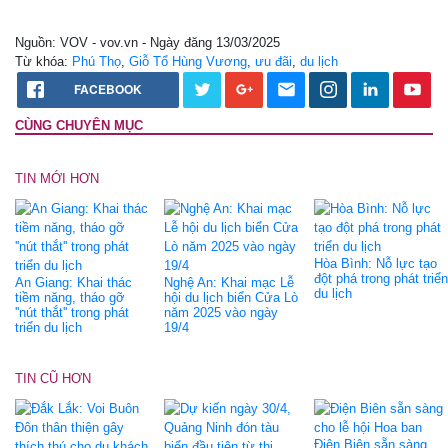
Nguồn: VOV - vov.vn - Ngày đăng 13/03/2025
Từ khóa:
Phú Thọ
,
Giỗ Tổ Hùng Vương
,
ưu đãi
,
du lịch
FACEBOOK
CÙNG CHUYÊN MỤC
TIN MỚI HƠN
Hòa Bình: Nỗ lực tạo
đột phá trong phát triển
An Giang: Khai thác
Nghệ An: Khai mạc Lễ
du lịch
tiềm năng, tháo gỡ
hội du lịch biển Cửa Lò
''nút thắt'' trong phát
năm 2025 vào ngày
triển du lịch
19/4
TIN CŨ HƠN
Điện Biên sẵn sàng