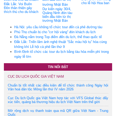
cho lễ hội Hoa ban
Đắk Lắk: Voi Buôn
Đôn thân thiện gây
Dự kiến ngày 30/4,
thích thú cho du khách
Quảng Ninh đón tàu
biển đầu tiên từ thị
trường Nhật Bản
Hà Nội: yêu cầu không tổ chức tour đến cà phê đường tàu
Phú Thọ chuẩn bị cho ''cơ hội vàng'' đón khách du lịch
Đà Nẵng nằm trong Top điểm đến du lịch, thể thao quốc tế
Đắk Lắk: Triển lãm ảnh nghệ thuật “Sắc màu hội tụ” hòa cùng
không khí Lễ hội cà phê lần thứ 9
Bình Định tổ chức các tour du lịch bằng tàu hỏa miễn phí trong
ngày lễ lớn
TIN NỔI BẬT
CỤC DU LỊCH QUỐC GIA VIỆT NAM
Chuẩn bị tốt nhất các điều kiện để tổ chức thành công Ngày hội
Văn hoá dân tộc Mông lần thứ IV năm 2026
Cục Du lịch Quốc gia Việt Nam hợp tác với VFS Global thúc đẩy
xúc tiến, quảng bá thương hiệu du lịch Việt Nam trên thế giới
Mở rộng dịch vụ thanh toán qua mã QR giữa Việt Nam - Trung
Quốc