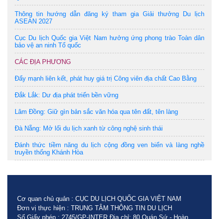
Thông tin hướng dẫn đăng ký tham gia Giải thưởng Du lịch
ASEAN 2027
Cục Du lịch Quốc gia Việt Nam hưởng ứng phong trào Toàn dân
bảo vệ an ninh Tổ quốc
CÁC ĐỊA PHƯƠNG
Đẩy mạnh liên kết, phát huy giá trị Công viên địa chất Cao Bằng
Đắk Lắk: Dư địa phát triển bền vững
Lâm Đồng: Giữ gìn bản sắc văn hóa qua tên đất, tên làng
Đà Nẵng: Mở lối du lịch xanh từ công nghệ sinh thái
Đánh thức tiềm năng du lịch cộng đồng ven biển và làng nghề
truyền thống Khánh Hòa
Cơ quan chủ quản : CỤC DU LỊCH QUỐC GIA VIỆT NAM
Đơn vị thực hiện : TRUNG TÂM THÔNG TIN DU LỊCH
Số Giấy phép : 2745/GP-INTER Địa chỉ: 80 Quán Sứ - Hoàn