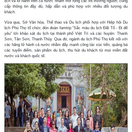
lịch và lữ hành trên cả nước nhằm mở rộng các thị trường nguồn; cung
cấp thông tin đầy đủ, hấp dẫn và phù hợp với nhiều đối tượng du
khách.
Vừa qua, Sở Văn hóa, Thể thao và Du lịch phối hợp với Hiệp hội Du
lịch Phú Thọ tổ chức đón đoàn famtrip “Sắc màu du lịch Đất Tổ - Đi để
yêu” tới khảo sát du lịch tại thành phố Việt Trì và các huyện: Thanh
Sơn, Tân Sơn, Thanh Thủy. Qua đó, ngành du lịch Phú Thọ kết nối với
các hãng lữ hành cả nước nhằm đẩy mạnh công tác xúc tiến, quảng bá
các tuyến điểm, sản phẩm du lịch, thu hút du khách từ mọi miền đất
nước và khách quốc tế.