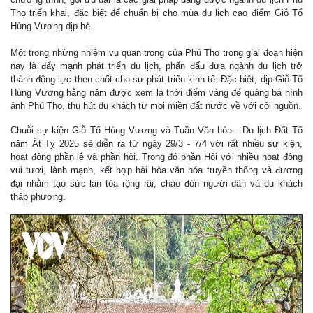
Thọ triển khai, đặc biệt để chuẩn bị cho mùa du lịch cao điểm Giỗ Tổ
Hùng Vương dịp hè.
Một trong những nhiệm vụ quan trọng của Phú Thọ trong giai đoạn hiện
nay là đẩy mạnh phát triển du lịch, phấn đấu đưa ngành du lịch trở
thành động lực then chốt cho sự phát triển kinh tế. Đặc biệt, dịp Giỗ Tổ
Hùng Vương hằng năm được xem là thời điểm vàng để quảng bá hình
ảnh Phú Thọ, thu hút du khách từ mọi miền đất nước về với cội nguồn.
Chuỗi sự kiện Giỗ Tổ Hùng Vương và Tuần Văn hóa - Du lịch Đất Tổ
năm Ất Tỵ 2025 sẽ diễn ra từ ngày 29/3 - 7/4 với rất nhiều sự kiện,
hoạt động phần lễ và phần hội. Trong đó phần Hội với nhiều hoạt động
vui tươi, lành mạnh, kết hợp hài hòa văn hóa truyền thống và đương
đại nhằm tạo sức lan tỏa rộng rãi, chào đón người dân và du khách
thập phương.