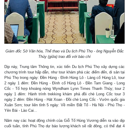
Giám đốc Sở Văn hóa, Thể thao và Du lịch Phú Thọ - ông Nguyễn Đắc
Thủy (giữa) trao đổi với báo chí
Dịp này, Trung tâm Thông tin, xúc tiến Du lịch Phú Thọ xây dựng các
chương trình tour hấp dẫn, như tour khám phá các điểm đến, di sản tại
Phú Thọ trong ngày: Đền Hùng - Đình Hùng Lô - Làng cổ Hùng Lô, tour
2 ngày 1 đêm: Đền Hùng - Đình cổ Hùng Lô - Đền Tam Giang - Long
Cốc - Tổ hợp khoáng nóng Wyndham Lynn Times Thanh Thủy; tour 2
ngày 1 đêm: Hành trình trekking khám phá đồi chè Long Cốc tour 3
ngày 2 đêm: Đền Hùng - Hát Xoan - Đồi chè Long Cốc - Vườn quốc gia
Xuân Sơn; tour liên tỉnh 5 ngày: Về miền Đất Tổ - Hà Nội - Phú Thọ -
Yên Bái - Lào Cai...
Năm nay các hoạt động chính của Giỗ Tổ Hùng Vương diễn ra vào dịp
cuối tuần, tỉnh Phú Thọ dự báo lượng khách sẽ rất đông, có thể đạt 4