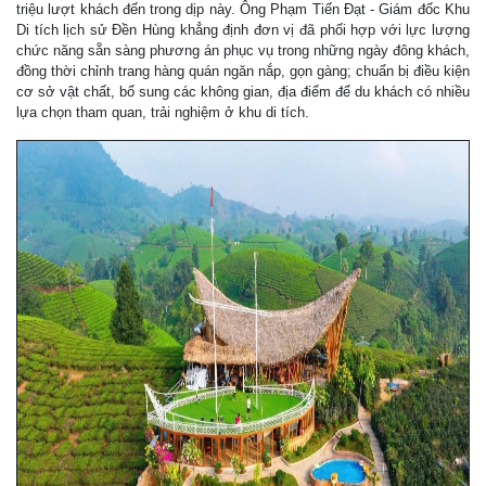
triệu lượt khách đến trong dịp này. Ông Phạm Tiến Đạt - Giám đốc Khu
Di tích lịch sử Đền Hùng khẳng định đơn vị đã phối hợp với lực lượng
chức năng sẵn sàng phương án phục vụ trong những ngày đông khách,
đồng thời chỉnh trang hàng quán ngăn nắp, gọn gàng; chuẩn bị điều kiện
cơ sở vật chất, bổ sung các không gian, địa điểm để du khách có nhiều
lựa chọn tham quan, trải nghiệm ở khu di tích.