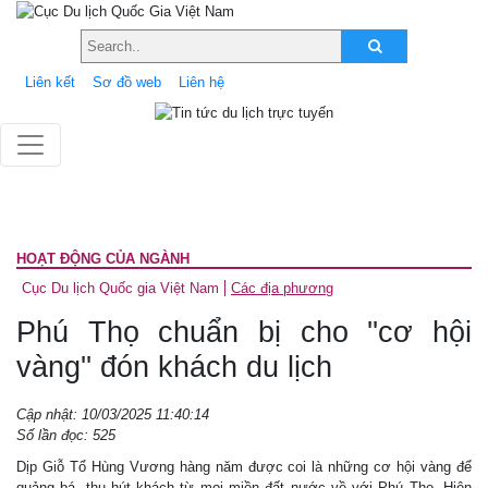
Liên kết
Sơ đồ web
Liên hệ
HOẠT ĐỘNG CỦA NGÀNH
Cục Du lịch Quốc gia Việt Nam
Các địa phương
Phú Thọ chuẩn bị cho ''cơ hội
vàng'' đón khách du lịch
Cập nhật: 10/03/2025 11:40:14
Số lần đọc: 525
Dịp Giỗ Tổ Hùng Vương hàng năm được coi là những cơ hội vàng để
quảng bá, thu hút khách từ mọi miền đất nước về với Phú Thọ. Hiện