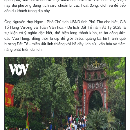
nay địa phương đang tích cực chuẩn bị các hoạt động, dịch vụ để tiếp
đón du khách trong dịp này.
Ông Nguyễn Huy Ngọc - Phó Chủ tịch UBND tỉnh Phú Thọ cho biết, Giỗ
Tổ Hùng Vương và Tuần Văn hóa - Du lịch Đất Tổ năm Ất Tỵ 2025 là
sự kiện có ý nghĩa đặc biệt, thể hiện lòng thành kính, tri ân công đức
các Vua Hùng; đồng thời là dịp để giới thiệu, quảng bá hình ảnh quê
hương Đất Tổ - miền đất linh thiêng với bề dày lịch sử, văn hóa và tiềm
năng phát triển du lịch.