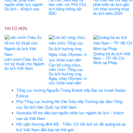
hợp tác phát triển
Hà Văn Siêu tiếp và
Hội thảo kết nối đầu tư
nguồn nhân lực ngành
làm việc với Phó Chủ
phát triển du lịch gắn
Du lịch – Khách sạn
tịch hãng thông tấn
với khai trương mùa
BBC
du lịch biển 2019
TIN CŨ HƠN
Quảng bá du lịch Việt
Nam – TP. Hồ Chí
Liên minh Châu Âu hỗ
Minh tại Pháp
trợ kỹ thuật cho Ngành
Cán bộ công chức,
du lịch Việt Nam
viên chức Tổng cục
Du lịch hưởng ứng
Ngày chạy Olympic vì
sức khỏe toàn dân
Tổng cục trưởng Nguyễn Trùng Khánh tiếp Đại sứ Israel Nadav
Eshcar
Phó Tổng cục trưởng Hà Văn Siêu tiếp Trưởng đại diện Tổng
cục Du lịch Hàn Quốc tại Việt Nam
Australia hỗ trợ đào tạo nguồn nhân lực ngành du lịch – khách
sạn tại Việt Nam
Hội nghị thượng đỉnh Mỹ - Triều: Cơ hội lịch sử để quảng bá du
lịch Việt Nam đến bạn bè thế giới