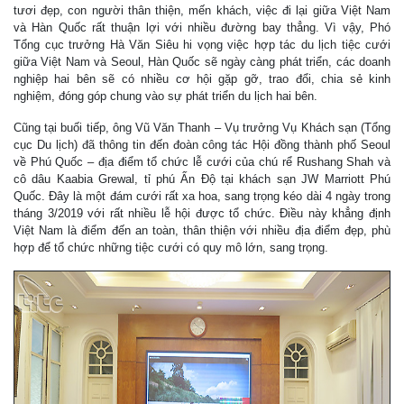
tươi đẹp, con người thân thiện, mến khách, việc đi lại giữa Việt Nam
và Hàn Quốc rất thuận lợi với nhiều đường bay thẳng. Vì vậy, Phó
Tổng cục trưởng Hà Văn Siêu hi vọng việc hợp tác du lịch tiệc cưới
giữa Việt Nam và Seoul, Hàn Quốc sẽ ngày càng phát triển, các doanh
nghiệp hai bên sẽ có nhiều cơ hội gặp gỡ, trao đổi, chia sẻ kinh
nghiệm, đóng góp chung vào sự phát triển du lịch hai bên.
Cũng tại buối tiếp, ông Vũ Văn Thanh – Vụ trưởng Vụ Khách sạn (Tổng
cục Du lịch) đã thông tin đến đoàn công tác Hội đồng thành phố Seoul
về Phú Quốc – địa điểm tổ chức lễ cưới của chú rể Rushang Shah và
cô dâu Kaabia Grewal, tỉ phú Ấn Độ tại khách sạn JW Marriott Phú
Quốc. Đây là một đám cưới rất xa hoa, sang trọng kéo dài 4 ngày trong
tháng 3/2019 với rất nhiều lễ hội được tổ chức. Điều này khẳng định
Việt Nam là điểm đến an toàn, thân thiện với nhiều địa điểm đẹp, phù
hợp để tổ chức những tiệc cưới có quy mô lớn, sang trọng.