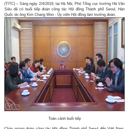
(TITC) – Sáng ngày 2/4/2019, tại Hà Nội, Phó Tổng cục trưởng Hà Văn
Siêu đã có buổi tiếp đoàn công tác Hội đồng Thành phố Seoul, Hàn
Quốc do ông Kim Chang Won - Ủy viên Hội đồng làm trưởng đoàn.
Toàn cảnh buổi tiếp
Chào mừng đoàn công tác Hội đồng Thành phố Seoul đến Việt Nam,