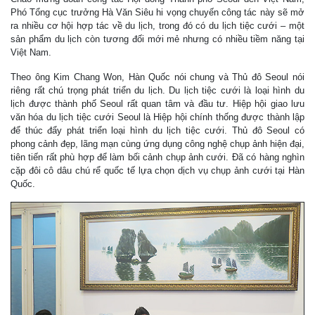
Phó Tổng cục trưởng Hà Văn Siêu hi vọng chuyến công tác này sẽ mở
ra nhiều cơ hội hợp tác về du lịch, trong đó có du lịch tiệc cưới – một
sản phẩm du lịch còn tương đối mới mẻ nhưng có nhiều tiềm năng tại
Việt Nam.
Theo ông Kim Chang Won, Hàn Quốc nói chung và Thủ đô Seoul nói
riêng rất chú trọng phát triển du lịch. Du lịch tiệc cưới là loại hình du
lịch được thành phố Seoul rất quan tâm và đầu tư. Hiệp hội giao lưu
văn hóa du lịch tiệc cưới Seoul là Hiệp hội chính thống được thành lập
để thúc đẩy phát triển loại hình du lịch tiệc cưới. Thủ đô Seoul có
phong cảnh đẹp, lãng mạn cùng ứng dụng công nghệ chụp ảnh hiện đại,
tiên tiến rất phù hợp để làm bối cảnh chụp ảnh cưới. Đã có hàng nghìn
cặp đôi cô dâu chú rể quốc tế lựa chọn dịch vụ chụp ảnh cưới tại Hàn
Quốc.