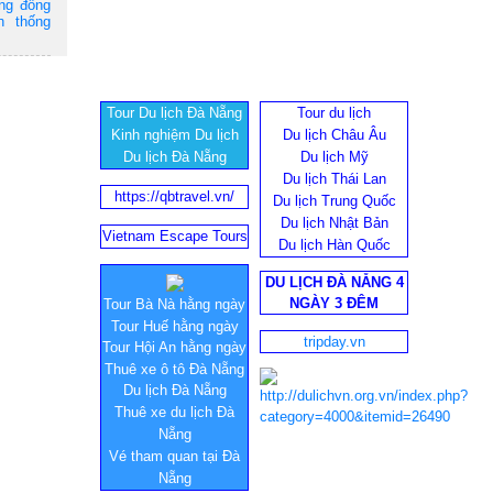
ộng đồng
n thống
Tour Du lịch Đà Nẵng
Tour du lịch
Kinh nghiệm Du lịch
Du lịch Châu Âu
Du lịch Đà Nẵng
Du lịch Mỹ
Du lịch Thái Lan
https://qbtravel.vn/
Du lịch Trung Quốc
Du lịch Nhật Bản
Vietnam Escape Tours
Du lịch Hàn Quốc
DU LỊCH ĐÀ NẴNG 4
NGÀY 3 ĐÊM
Tour Bà Nà hằng ngày
Tour Huế hằng ngày
tripday.vn
Tour Hội An hằng ngày
Thuê xe ô tô Đà Nẵng
Du lịch Đà Nẵng
Thuê xe du lịch Đà
Nẵng
Vé tham quan tại Đà
Nẵng