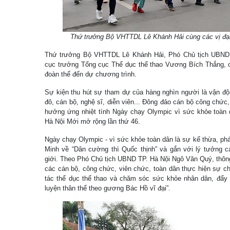
Thứ trưởng Bộ VHTTDL Lê Khánh Hải cùng các vị đại
Thứ trưởng Bộ VHTTDL Lê Khánh Hải, Phó Chủ tịch UBND
cục trưởng Tổng cục Thể dục thể thao Vương Bích Thắng, c
đoàn thể đến dự chương trình.
Sự kiện thu hút sự tham dự của hàng nghìn người là vận độ
đô, cán bộ, nghệ sĩ, diễn viên... Đông đảo cán bộ công chức
hưởng ứng nhiệt tình Ngày chạy Olympic vì sức khỏe toàn 
Hà Nội Mới mở rộng lần thứ 46.
Ngày chạy Olympic - vì sức khỏe toàn dân là sự kế thừa, ph
Minh về “Dân cường thì Quốc thịnh” và gắn với lý tưởng c
giới. Theo Phó Chủ tịch UBND TP. Hà Nội Ngô Văn Quý, thông
các cán bộ, công chức, viên chức, toàn dân thực hiện sự c
tác thể dục thể thao và chăm sóc sức khỏe nhân dân, đẩy
luyện thân thể theo gương Bác Hồ vĩ đại”.