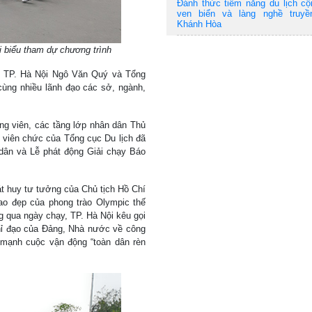
Đánh thức tiềm năng du lịch c
ven biển và làng nghề truyề
Khánh Hòa
 biểu tham dự chương trình
 TP. Hà Nội Ngô Văn Quý và Tổng
ùng nhiều lãnh đạo các sở, ngành,
ng viên, các tầng lớp nhân dân Thủ
, viên chức của Tổng cục Du lịch đã
dân và Lễ phát động Giải chạy Báo
át huy tư tưởng của Chủ tịch Hồ Chí
ao đẹp của phong trào Olympic thế
 qua ngày chạy, TP. Hà Nội kêu gọi
hỉ đạo của Đảng, Nhà nước về công
 mạnh cuộc vận động “toàn dân rèn