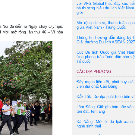
với VFS Global thúc đẩy xúc tiế
bá thương hiệu du lịch Việt Nam 
giới
Mở rộng dịch vụ thanh toán qu
à Nội đã diễn ra Ngày chạy Olympic
giữa Việt Nam - Trung Quốc
i Mới mở rộng lần thứ 46 – Vì hòa
Thông tin hướng dẫn đăng ký t
Giải thưởng Du lịch ASEAN 2027
Cục Du lịch Quốc gia Việt Na
ứng phong trào Toàn dân bảo vệ
Tổ quốc
CÁC ĐỊA PHƯƠNG
Đẩy mạnh liên kết, phát huy giá 
viên địa chất Cao Bằng
Đắk Lắk: Dư địa phát triển bền v
Lâm Đồng: Giữ gìn bản sắc văn
tên đất, tên làng
Đà Nẵng: Mở lối du lịch xanh 
nghệ sinh thái