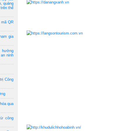
n, quảng
trên thế
a mã QR
ham gia
m hưởng
 an ninh
trị Công
ững
 hóa qua
từ công