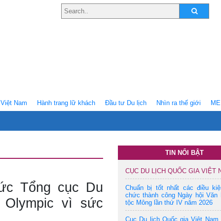
Việt Nam
Hành trang lữ khách
Ðầu tư Du lịch
Nhìn ra thế giới
ME
TIN NỔI BẬT
CỤC DU LỊCH QUỐC GIA VIỆT
hức Tổng cục Du
Chuẩn bị tốt nhất các điều ki
chức thành công Ngày hội Văn 
 Olympic vì sức
tộc Mông lần thứ IV năm 2026
Cục Du lịch Quốc gia Việt Nam