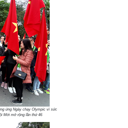
ởng ứng Ngày chạy Olympic vì sức
ội Mới mở rộng lần thứ 46