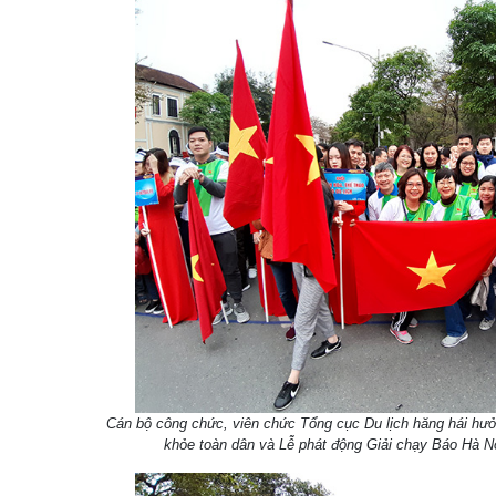
Cán bộ công chức, viên chức Tổng cục Du lịch hăng hái hư
khỏe toàn dân và Lễ phát động Giải chạy Báo Hà N