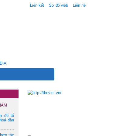
Liên kết
Sơ đồ web
Liên hệ
DIA
 NAM
ện để tổ
hoá dân
 hợp tác