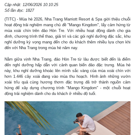
Cập nhật: 12/06/2026 10:10:25
Số lần đọc: 1827
(TITC) - Mùa hè 2026, Nha Trang Marriott Resort & Spa giới thiệu chuỗi
hoạt động trải nghiệm mang chủ đề "Mango Kingdom", lấy cảm hứng từ
mùa xoài chín trên đảo Hòn Tre. Với nhiều hoạt động dành cho gia
đình, chương trình thể thao, giải trí và các gói nghỉ dưỡng đặc sắc, khu
nghỉ dưỡng kỳ vọng mang đến cho du khách thêm nhiều lựa chọn khi
đến với Nha Trang trong mùa hè năm nay.
Nằm giữa vịnh Nha Trang, đảo Hòn Tre từ lâu được biết đến là điểm
đến nghỉ dưỡng hấp dẫn với cảnh quan biển đảo đặc trưng. Mùa hè
này, khu nghỉ dưỡng khoác lên mình sắc vàng của mùa xoài chín với
hơn 1.446 cây xoài đang vào mùa thu hoạch. Hình ảnh những vườn
xoài trĩu quả cùng hương thơm đặc trưng đã trở thành nguồn cảm
hứng để xây dựng chương trình "Mango Kingdom" - một chuỗi hoạt
động trải nghiệm dành cho du khách ở nhiều độ tuổi.