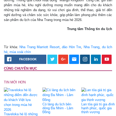
dưỡng. Thông qua chuỗi hoạt động "Mango Kingdom" cùng các gói sản
phẩm mùa hè, khu nghỉ dưỡng mong muốn mang đến cho du khách
những trải nghiệm đa dạng, từ vui chơi gia đình, thể thao, giải trí đến
nghỉ dưỡng và chăm sóc sức khỏe, góp phần làm phong phú thêm các
sản phẩm du lịch của Nha Trang trong mùa hè 2026.
Trung tâm Thông tin du lịch
Từ khóa:
Nha Trang Marriott Resort
,
đảo Hòn Tre
,
Nha Trang
,
du lịch
hè
,
mùa xoài chín
FACEBOOK
CÙNG CHUYÊN MỤC
TIN MỚI HƠN
Có làng du lịch bên
Lan tỏa giá trị gia đình
dòng Đa Nhim - Lâm
hạnh phúc, quốc gia
Đồng
thịnh vượng
Traveloka hé lộ những