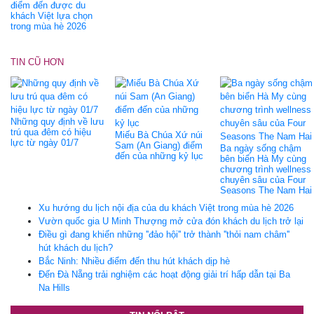
điểm đến được du
khách Việt lựa chọn
trong mùa hè 2026
TIN CŨ HƠN
Những quy định về lưu
trú qua đêm có hiệu
Miếu Bà Chúa Xứ núi
lực từ ngày 01/7
Sam (An Giang) điểm
Ba ngày sống chậm
đến của những kỷ lục
bên biển Hà My cùng
chương trình wellness
chuyên sâu của Four
Seasons The Nam Hai
Xu hướng du lịch nội địa của du khách Việt trong mùa hè 2026
Vườn quốc gia U Minh Thượng mở cửa đón khách du lịch trở lại
Điều gì đang khiến những ''đảo hội'' trở thành ''thỏi nam châm''
hút khách du lịch?
Bắc Ninh: Nhiều điểm đến thu hút khách dịp hè
Đến Đà Nẵng trải nghiệm các hoạt động giải trí hấp dẫn tại Ba
Na Hills