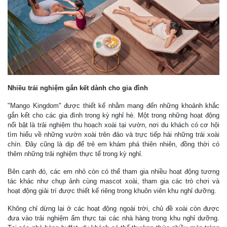
Nhiều trải nghiệm gắn kết dành cho gia đình
"Mango Kingdom" được thiết kế nhằm mang đến những khoảnh khắc
gắn kết cho các gia đình trong kỳ nghỉ hè. Một trong những hoạt động
nổi bật là trải nghiệm thu hoạch xoài tại vườn, nơi du khách có cơ hội
tìm hiểu về những vườn xoài trên đảo và trực tiếp hái những trái xoài
chín. Đây cũng là dịp để trẻ em khám phá thiên nhiên, đồng thời có
thêm những trải nghiệm thực tế trong kỳ nghỉ.
Bên cạnh đó, các em nhỏ còn có thể tham gia nhiều hoạt động tương
tác khác như chụp ảnh cùng mascot xoài, tham gia các trò chơi và
hoạt động giải trí được thiết kế riêng trong khuôn viên khu nghỉ dưỡng.
Không chỉ dừng lại ở các hoạt động ngoài trời, chủ đề xoài còn được
đưa vào trải nghiệm ẩm thực tại các nhà hàng trong khu nghỉ dưỡng.