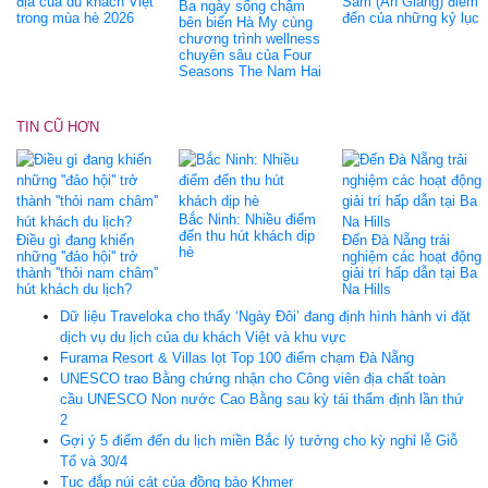
địa của du khách Việt
Sam (An Giang) điểm
Ba ngày sống chậm
trong mùa hè 2026
đến của những kỷ lục
bên biển Hà My cùng
chương trình wellness
chuyên sâu của Four
Seasons The Nam Hai
TIN CŨ HƠN
Bắc Ninh: Nhiều điểm
đến thu hút khách dịp
Điều gì đang khiến
Đến Đà Nẵng trải
hè
những ''đảo hội'' trở
nghiệm các hoạt động
thành ''thỏi nam châm''
giải trí hấp dẫn tại Ba
hút khách du lịch?
Na Hills
Dữ liệu Traveloka cho thấy ‘Ngày Đôi’ đang định hình hành vi đặt
dịch vụ du lịch của du khách Việt và khu vực
Furama Resort & Villas lọt Top 100 điểm chạm Đà Nẵng
UNESCO trao Bằng chứng nhận cho Công viên địa chất toàn
cầu UNESCO Non nước Cao Bằng sau kỳ tái thẩm định lần thứ
2
Gợi ý 5 điểm đến du lịch miền Bắc lý tưởng cho kỳ nghỉ lễ Giỗ
Tổ và 30/4
Tục đắp núi cát của đồng bào Khmer