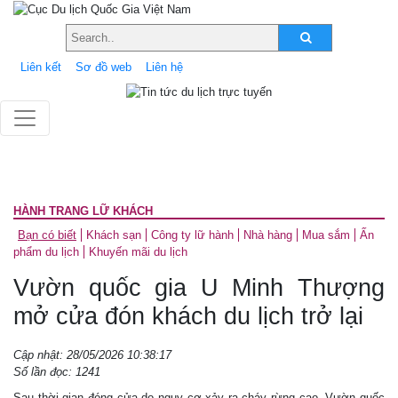
Liên kết
Sơ đồ web
Liên hệ
HÀNH TRANG LỮ KHÁCH
Bạn có biết
Khách sạn
Công ty lữ hành
Nhà hàng
Mua sắm
Ấn
phẩm du lịch
Khuyến mãi du lịch
Vườn quốc gia U Minh Thượng
mở cửa đón khách du lịch trở lại
Cập nhật: 28/05/2026 10:38:17
Số lần đọc: 1241
Sau thời gian đóng cửa do nguy cơ xảy ra cháy rừng cao, Vườn quốc