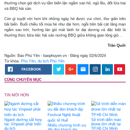
thường chọn gói dịch vụ tắm biển lặn ngắm san hô, ngủ lều, đốt lửa trại
và BBQ hải sản.
Còn gì tuyệt vời hơn khi những ngày hè được vui chơi, thư giãn trên
bãi biển. Buổi chiều tối mùa hè như dài hơn, ngồi trên bãi cát lãng mạn
ngắm sao trời, hưởng làn gió mát lành từ đại dương và đặc biệt là
thưởng thức bữa tiệc hải sản nướng BBQ giữa không gian lộng gió…
Trần Quới
Nguồn: Báo Phú Yên - baophuyen.vn - Đăng ngày 02/6/2024
Từ khóa:
Phú Yên
,
du lịch Phú Yên
FACEBOOK
CÙNG CHUYÊN MỤC
TIN MỚI HƠN
Ngành đường sắt hợp
Sẽ trình diễn màn
tác Vinpearl phát triển
drone lớn nhất tại
Nhiều chương trình ưu
du lịch
TP.Hồ Chí Minh
đãi đón khách dịp