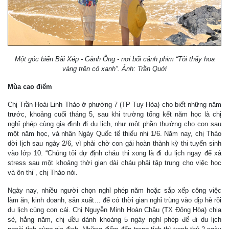
Một góc biển Bãi Xép - Gành Ông - nơi bối cảnh phim “Tôi thấy hoa
vàng trên cỏ xanh”. Ảnh: Trần Quới
Mùa cao điểm
Chị Trần Hoài Linh Thảo ở phường 7 (TP Tuy Hòa) cho biết những năm
trước, khoảng cuối tháng 5, sau khi trường tổng kết năm học là chị
nghỉ phép cùng gia đình đi du lịch, như một phần thưởng cho con sau
một năm học, và nhân Ngày Quốc tế thiếu nhi 1/6. Năm nay, chị Thảo
dời lịch sau ngày 2/6, vì phải chờ con gái hoàn thành kỳ thi tuyển sinh
vào lớp 10. “Chúng tôi dự định cháu thi xong là đi du lịch ngay để xả
stress sau một khoảng thời gian dài cháu phải tập trung cho việc học
và ôn thi”, chị Thảo nói.
Ngày nay, nhiều người chọn nghỉ phép năm hoặc sắp xếp công việc
làm ăn, kinh doanh, sản xuất… để có thời gian nghỉ trùng vào dịp hè rồi
du lịch cùng con cái. Chị Nguyễn Minh Hoàn Châu (TX Đông Hòa) chia
sẻ, hằng năm, chị đều dành khoảng 5 ngày nghỉ phép để đi du lịch