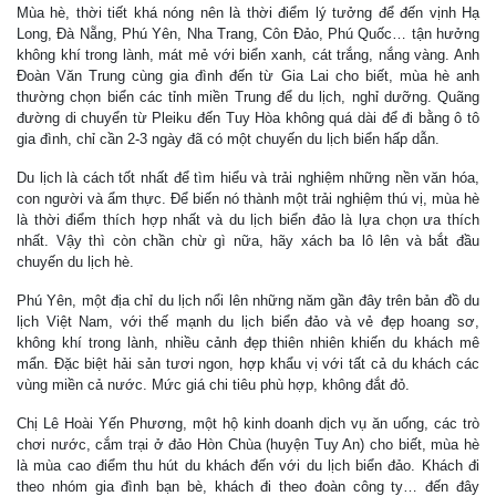
Mùa hè, thời tiết khá nóng nên là thời điểm lý tưởng để đến vịnh Hạ
Long, Đà Nẵng, Phú Yên, Nha Trang, Côn Đảo, Phú Quốc… tận hưởng
không khí trong lành, mát mẻ với biển xanh, cát trắng, nắng vàng. Anh
Đoàn Văn Trung cùng gia đình đến từ Gia Lai cho biết, mùa hè anh
thường chọn biển các tỉnh miền Trung để du lịch, nghỉ dưỡng. Quãng
đường di chuyển từ Pleiku đến Tuy Hòa không quá dài để đi bằng ô tô
gia đình, chỉ cần 2-3 ngày đã có một chuyến du lịch biển hấp dẫn.
Du lịch là cách tốt nhất để tìm hiểu và trải nghiệm những nền văn hóa,
con người và ẩm thực. Để biến nó thành một trải nghiệm thú vị, mùa hè
là thời điểm thích hợp nhất và du lịch biển đảo là lựa chọn ưa thích
nhất. Vậy thì còn chần chừ gì nữa, hãy xách ba lô lên và bắt đầu
chuyến du lịch hè.
Phú Yên, một địa chỉ du lịch nổi lên những năm gần đây trên bản đồ du
lịch Việt Nam, với thế mạnh du lịch biển đảo và vẻ đẹp hoang sơ,
không khí trong lành, nhiều cảnh đẹp thiên nhiên khiến du khách mê
mẩn. Đặc biệt hải sản tươi ngon, hợp khẩu vị với tất cả du khách các
vùng miền cả nước. Mức giá chi tiêu phù hợp, không đắt đỏ.
Chị Lê Hoài Yến Phương, một hộ kinh doanh dịch vụ ăn uống, các trò
chơi nước, cắm trại ở đảo Hòn Chùa (huyện Tuy An) cho biết, mùa hè
là mùa cao điểm thu hút du khách đến với du lịch biển đảo. Khách đi
theo nhóm gia đình bạn bè, khách đi theo đoàn công ty… đến đây