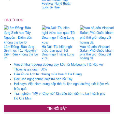
Festival Nghệ thuật
quốc tế Huế
TIN CŨ HƠN
Lâm Đồng: Bảo tàng
Hà Nội: Tái hiện nghi
Vào hè đến Vinpearl
Sinh học Tây Nguyên -
thức ban quạt Tết
Safari Phú Quốc khám
Điểm đến không thể bỏ
Đoan ngọ Thăng Long
phá thế giới động vật
lỡ
xưa
hoang dã
Vietjet khai trương đường bay kết nối Melbourne-Hà Nội, vé
Thương gia giảm 50%
Dấu ấn du lịch từ những mùa hoa ở Hà Giang
Độc đáo nghệ thuật ướp trà sen hồ Tây
Holidays Việt Nam cung cấp thẻ du lịch nghỉ dưỡng tiết kiệm và
hiệu quả
Trải nghiệm “Mỹ vị Chợ nổi” lần đầu tiên diễn ra tại Thành phố
Hồ Chí Minh
TIN NỔI BẬT