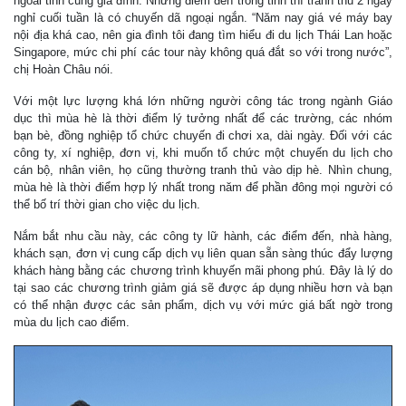
ngoài tỉnh cùng gia đình. Những điểm đến trong tỉnh thì tranh thủ 2 ngày
nghỉ cuối tuần là có chuyến dã ngoại ngắn. “Năm nay giá vé máy bay
nội địa khá cao, nên gia đình tôi đang tìm hiểu đi du lịch Thái Lan hoặc
Singapore, mức chi phí các tour này không quá đắt so với trong nước”,
chị Hoàn Châu nói.
Với một lực lượng khá lớn những người công tác trong ngành Giáo
dục thì mùa hè là thời điểm lý tưởng nhất để các trường, các nhóm
bạn bè, đồng nghiệp tổ chức chuyến đi chơi xa, dài ngày. Đối với các
công ty, xí nghiệp, đơn vị, khi muốn tổ chức một chuyến du lịch cho
cán bộ, nhân viên, họ cũng thường tranh thủ vào dịp hè. Nhìn chung,
mùa hè là thời điểm hợp lý nhất trong năm để phần đông mọi người có
thể bố trí thời gian cho việc du lịch.
Nắm bắt nhu cầu này, các công ty lữ hành, các điểm đến, nhà hàng,
khách sạn, đơn vị cung cấp dịch vụ liên quan sẵn sàng thúc đẩy lượng
khách hàng bằng các chương trình khuyến mãi phong phú. Đây là lý do
tại sao các chương trình giảm giá sẽ được áp dụng nhiều hơn và bạn
có thể nhận được các sản phẩm, dịch vụ với mức giá bất ngờ trong
mùa du lịch cao điểm.