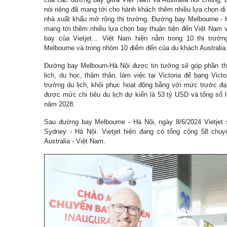
nói riêng đã mang tới cho hành khách thêm nhiều lựa chọn di 
nhà xuất khẩu mở rộng thị trường. Đường bay Melbourne - H
mang tới thêm nhiều lựa chọn bay thuận tiện đến Việt Nam 
bay của Vietjet… Việt Nam hiện nằm trong 10 thị trườn
Melbourne và trong nhóm 10 điểm đến của du khách Australia.
Đường bay Melbourn-Hà Nội được tin tưởng sẽ góp phần thu 
lịch, du học, thăm thân, làm việc tại Victoria để bang Vic
trưởng du lịch, khôi phục hoạt động bằng với mức trước đạ
được mức chi tiêu du lịch dự kiến là 53 tỷ USD và tổng số lư
năm 2028.
Sau đường bay Melbourne - Hà Nội, ngày 8/6/2024 Vietjet 
Sydney - Hà Nội. Vietjet hiện đang có tổng cộng 58 chuy
Australia - Việt Nam.