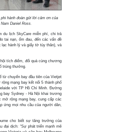
 phi hành đoàn gửi lời cảm ơn của
iệt Nam Daniel Ross.
 du lịch SkyCare miễn phí, chi trả
 do tai nạn, ốm đau, đến các vấn đề
 lạc hành lý và giấy tờ tùy thân), và
 hội tích điểm, đổi quà cùng chương
số trúng thưởng.
 từ chuyến bay đầu tiên của Vietjet
ở rộng mạng bay kết nối 5 thành phố
Adelaide với TP Hồ Chí Minh. Đường
g bay Sydney - Hà Nội khai trương
tục mở rộng mạng bay, cung cấp các
áp ứng mọi nhu cầu của người dân,
rne cho biết sự tăng trưởng của
 đại dịch: “Sự phát triển mạnh mẽ
ang Victoria và sân bay Melbourne