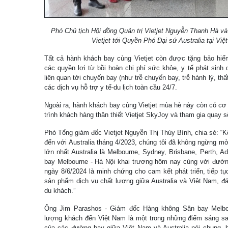
Phó Chủ tịch Hội đồng Quản trị Vietjet Nguyễn Thanh Hà và
Vietjet tới Quyền Phó Đại sứ Australia tại V
Tất cả hành khách bay cùng Vietjet còn được tặng bảo hiểm
các quyền lợi từ bồi hoàn chi phí sức khỏe, y tế phát sinh
liên quan tới chuyến bay (như trễ chuyến bay, trễ hành lý, thất
các dịch vụ hỗ trợ y tế-du lịch toàn cầu 24/7.
Ngoài ra, hành khách bay cùng Vietjet mùa hè này còn có cơ
trình khách hàng thân thiết Vietjet SkyJoy và tham gia quay 
Phó Tổng giám đốc Vietjet Nguyễn Thị Thúy Bình, chia sẻ: “Kể
đến với Australia tháng 4/2023, chúng tôi đã không ngừng m
lớn nhất Australia là Melbourne, Sydney, Brisbane, Perth, 
bay Melbourne - Hà Nội khai trương hôm nay cùng với đườn
ngày 8/6/2024 là minh chứng cho cam kết phát triển, tiếp 
sản phẩm dịch vụ chất lượng giữa Australia và Việt Nam, đ
du khách.”
Ông Jim Parashos - Giám đốc Hàng không Sân bay Melbou
lượng khách đến Việt Nam là một trong những điểm sáng sau
của các đường bay giữa Việt Nam và Australia nói chung, b