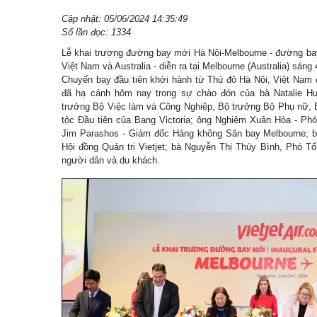
Cập nhật: 05/06/2024 14:35:49
Số lần đọc: 1334
Lễ khai trương đường bay mới Hà Nội-Melbourne - đường bay 
Việt Nam và Australia - diễn ra tại Melbourne (Australia) sáng 
Chuyến bay đầu tiên khởi hành từ Thủ đô Hà Nội, Việt Nam đ
đã hạ cánh hôm nay trong sự chào đón của bà Natalie Hut
trưởng Bộ Việc làm và Công Nghiệp, Bộ trưởng Bộ Phụ nữ,
tộc Đầu tiên của Bang Victoria; ông Nghiêm Xuân Hòa - Phó 
Jim Parashos - Giám đốc Hàng không Sân bay Melbourne; b
Hội đồng Quản trị Vietjet; bà Nguyễn Thị Thúy Bình, Phó T
người dân và du khách.