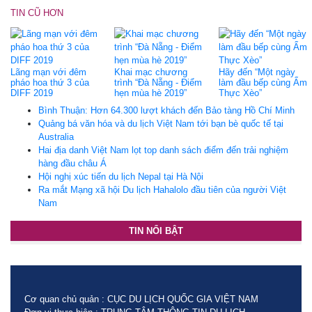
TIN CŨ HƠN
Lãng mạn với đêm
Khai mạc chương
Hãy đến “Một ngày
pháo hoa thứ 3 của
trình “Đà Nẵng - Điểm
làm đầu bếp cùng Ẩm
DIFF 2019
hẹn mùa hè 2019”
Thực Xèo”
Bình Thuận: Hơn 64.300 lượt khách đến Bảo tàng Hồ Chí Minh
Quảng bá văn hóa và du lịch Việt Nam tới bạn bè quốc tế tại
Australia
Hai địa danh Việt Nam lọt top danh sách điểm đến trải nghiệm
hàng đầu châu Á
Hội nghị xúc tiến du lịch Nepal tại Hà Nội
Ra mắt Mạng xã hội Du lịch Hahalolo đầu tiên của người Việt
Nam
TIN NỔI BẬT
Cơ quan chủ quản : CỤC DU LỊCH QUỐC GIA VIỆT NAM