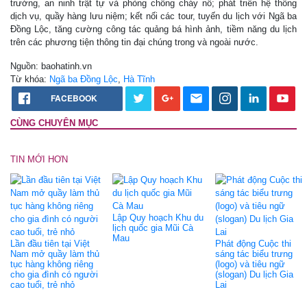
trường, an ninh trật tự và phòng chống cháy nổ; phát triển hệ thống
dịch vụ, quầy hàng lưu niệm; kết nối các tour, tuyến du lịch với Ngã ba
Đồng Lộc, tăng cường công tác quảng bá hình ảnh, tiềm năng du lịch
trên các phương tiện thông tin đại chúng trong và ngoài nước.
Nguồn: baohatinh.vn
Từ khóa:
Ngã ba Đồng Lộc
,
Hà Tĩnh
FACEBOOK
CÙNG CHUYÊN MỤC
TIN MỚI HƠN
Lập Quy hoạch Khu du
lịch quốc gia Mũi Cà
Mau
Lần đầu tiên tại Việt
Phát động Cuộc thi
Nam mở quầy làm thủ
sáng tác biểu trưng
tục hàng không riêng
(logo) và tiêu ngữ
cho gia đình có người
(slogan) Du lịch Gia
cao tuổi, trẻ nhỏ
Lai