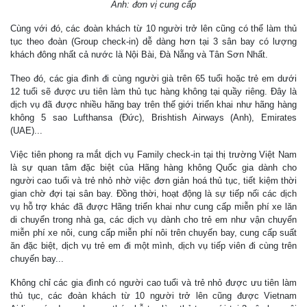
Ảnh: đơn vị cung cấp
Cùng với đó, các đoàn khách từ 10 người trở lên cũng có thể làm thủ
tục theo đoàn (Group check-in) dễ dàng hơn tại 3 sân bay có lượng
khách đông nhất cả nước là Nội Bài, Đà Nẵng và Tân Sơn Nhất.
Theo đó, các gia đình đi cùng người già trên 65 tuổi hoặc trẻ em dưới
12 tuổi sẽ được ưu tiên làm thủ tục hàng không tại quầy riêng. Đây là
dịch vụ đã được nhiều hãng bay trên thế giới triển khai như hãng hàng
không 5 sao Lufthansa (Đức), Brishtish Airways (Anh), Emirates
(UAE)...
Việc tiên phong ra mắt dịch vụ Family check-in tại thị trường Việt Nam
là sự quan tâm đặc biệt của Hãng hàng không Quốc gia dành cho
người cao tuổi và trẻ nhỏ nhờ việc đơn giản hoá thủ tục, tiết kiệm thời
gian chờ đợi tại sân bay. Đồng thời, hoạt động là sự tiếp nối các dịch
vụ hỗ trợ khác đã được Hãng triển khai như cung cấp miễn phí xe lăn
di chuyển trong nhà ga, các dịch vụ dành cho trẻ em như vận chuyển
miễn phí xe nôi, cung cấp miễn phí nôi trên chuyến bay, cung cấp suất
ăn đặc biệt, dịch vụ trẻ em đi một mình, dịch vụ tiếp viên đi cùng trên
chuyến bay...
Không chỉ các gia đình có người cao tuổi và trẻ nhỏ được ưu tiên làm
thủ tục, các đoàn khách từ 10 người trở lên cũng được Vietnam