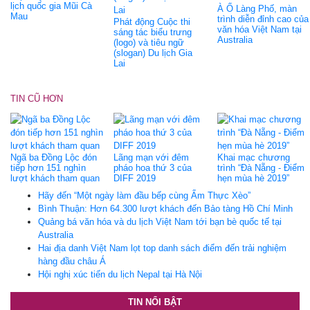
lịch quốc gia Mũi Cà
À Ố Làng Phố, màn
Mau
trình diễn đỉnh cao của
Phát động Cuộc thi
văn hóa Việt Nam tại
sáng tác biểu trưng
Australia
(logo) và tiêu ngữ
(slogan) Du lịch Gia
Lai
TIN CŨ HƠN
Ngã ba Đồng Lộc đón
Lãng mạn với đêm
Khai mạc chương
tiếp hơn 151 nghìn
pháo hoa thứ 3 của
trình “Đà Nẵng - Điểm
lượt khách tham quan
DIFF 2019
hẹn mùa hè 2019”
Hãy đến “Một ngày làm đầu bếp cùng Ẩm Thực Xèo”
Bình Thuận: Hơn 64.300 lượt khách đến Bảo tàng Hồ Chí Minh
Quảng bá văn hóa và du lịch Việt Nam tới bạn bè quốc tế tại
Australia
Hai địa danh Việt Nam lọt top danh sách điểm đến trải nghiệm
hàng đầu châu Á
Hội nghị xúc tiến du lịch Nepal tại Hà Nội
TIN NỔI BẬT