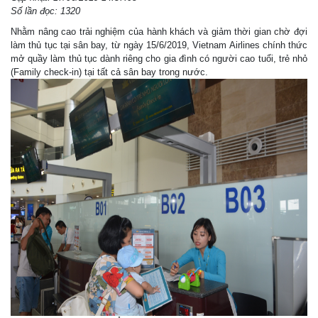
Số lần đọc: 1320
Nhằm nâng cao trải nghiệm của hành khách và giảm thời gian chờ đợi
làm thủ tục tại sân bay, từ ngày 15/6/2019, Vietnam Airlines chính thức
mở quầy làm thủ tục dành riêng cho gia đình có người cao tuổi, trẻ nhỏ
(Family check-in) tại tất cả sân bay trong nước.