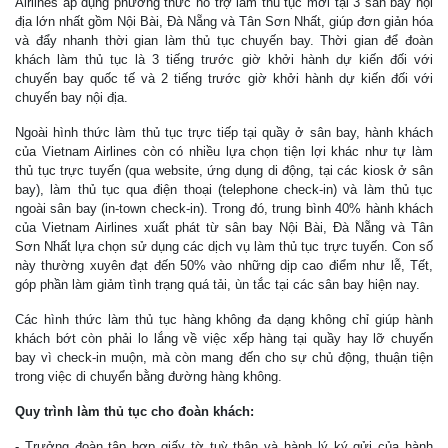
Airlines áp dụng phương thức hỗ trợ làm thủ tục mới tại 3 sân bay nội
địa lớn nhất gồm Nội Bài, Đà Nẵng và Tân Sơn Nhất, giúp đơn giản hóa
và đẩy nhanh thời gian làm thủ tục chuyến bay. Thời gian để đoàn
khách làm thủ tục là 3 tiếng trước giờ khởi hành dự kiến đối với
chuyến bay quốc tế và 2 tiếng trước giờ khởi hành dự kiến đối với
chuyến bay nội địa.
Ngoài hình thức làm thủ tục trực tiếp tại quầy ở sân bay, hành khách
của Vietnam Airlines còn có nhiều lựa chọn tiện lợi khác như tự làm
thủ tục trực tuyến (qua website, ứng dụng di động, tại các kiosk ở sân
bay), làm thủ tục qua điện thoại (telephone check-in) và làm thủ tục
ngoài sân bay (in-town check-in). Trong đó, trung bình 40% hành khách
của Vietnam Airlines xuất phát từ sân bay Nội Bài, Đà Nẵng và Tân
Sơn Nhất lựa chọn sử dụng các dịch vụ làm thủ tục trực tuyến. Con số
này thường xuyên đạt đến 50% vào những dịp cao điểm như lễ, Tết,
góp phần làm giảm tình trạng quá tải, ùn tắc tại các sân bay hiện nay.
Các hình thức làm thủ tục hàng không đa dạng không chỉ giúp hành
khách bớt còn phải lo lắng về việc xếp hàng tại quầy hay lỡ chuyến
bay vì check-in muộn, mà còn mang đến cho sự chủ động, thuận tiện
trong việc di chuyển bằng đường hàng không.
Quy trình làm thủ tục cho đoàn khách:
- Trưởng đoàn tập hợp giấy tờ tuỳ thân và hành lý ký gửi của hành