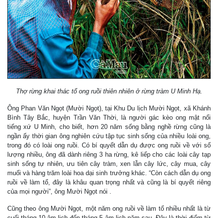
Thợ rừng khai thác tổ ong ruồi thiên nhiên ở rừng tràm U Minh Hạ.
Ông Phan Văn Ngọt (Mười Ngọt), tại Khu Du lịch Mười Ngọt, xã Khánh
Bình Tây Bắc, huyện Trần Văn Thời, là người gác kèo ong mật nổi
tiếng xứ U Minh, cho biết, hơn 20 năm sống bằng nghề rừng cũng là
ngần ấy thời gian ông nghiên cứu tập tục sinh sống của nhiều loài ong,
trong đó có loài ong ruồi. Có bí quyết dẫn dụ được ong ruồi về với số
lượng nhiều, ông đã dành riêng 3 ha rừng, kê liếp cho các loài cây tạp
sinh sống tự nhiên, ưu tiên cây tràm, xen lẫn cây lức, cây mua, cây
muối và hàng trăm loài hoa dại sinh trưởng khác. “Còn cách dẫn dụ ong
ruồi về làm tổ, đây là khâu quan trọng nhất và cũng là bí quyết riêng
của mọi người”, ông Mười Ngọt nói .
Cũng theo ông Mười Ngọt, một năm ong ruồi về làm tổ nhiều nhất là từ
cuối tháng 10 âm lịch đến tháng 5 âm lịch năm sau. Ðây là thời điểm từ