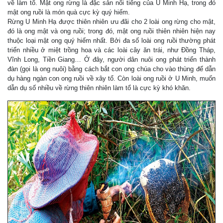
về làm tổ. Mật ong rừng là đặc sản nổi tiếng của U Minh Hạ, trong đó
mật ong ruồi là món quà cực kỳ quý hiếm.
Rừng U Minh Hạ được thiên nhiên ưu đãi cho 2 loài ong rừng cho mật,
đó là ong mật và ong ruồi; trong đó, mật ong ruồi thiên nhiên hiện nay
thuộc loại mật ong quý hiếm nhất. Bởi đa số loài ong ruồi thường phát
triển nhiều ở miệt trồng hoa và các loài cây ăn trái, như Ðồng Tháp,
Vĩnh Long, Tiền Giang… Ở đây, người dân nuôi ong phát triển thành
đàn (gọi là ong nuôi) bằng cách bắt con ong chúa cho vào thùng để dẫn
dụ hàng ngàn con ong ruồi về xây tổ. Còn loài ong ruồi ở U Minh, muốn
dẫn dụ số nhiều về rừng thiên nhiên làm tổ là cực kỳ khó khăn.