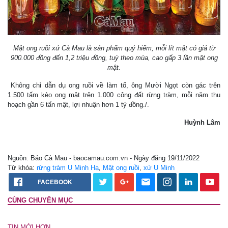
Mật ong ruồi xứ Cà Mau là sản phẩm quý hiếm, mỗi lít mật có giá từ
900.000 đồng đến 1,2 triệu đồng, tuỳ theo mùa, cao gấp 3 lần mật ong
mật.
Không chỉ dẫn dụ ong ruồi về làm tổ, ông Mười Ngọt còn gác trên
1.500 tấm kèo ong mật trên 1.000 công đất rừng tràm, mỗi năm thu
hoạch gần 6 tấn mật, lợi nhuận hơn 1 tỷ đồng./.
Huỳnh Lâm
Nguồn: Báo Cà Mau - baocamau.com.vn - Ngày đăng 19/11/2022
Từ khóa:
rừng tràm U Minh Hạ
,
Mật ong ruồi
,
xứ U Minh
FACEBOOK
CÙNG CHUYÊN MỤC
TIN MỚI HƠN