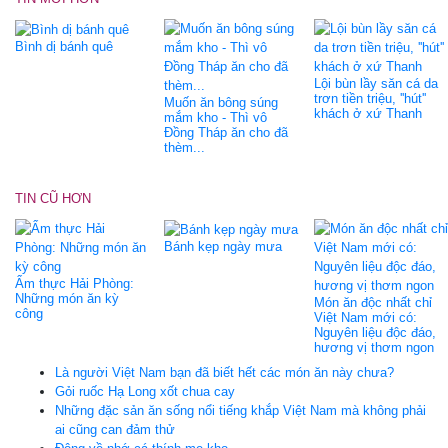
Bình dị bánh quê
Lội bùn lầy săn cá da
trơn tiền triệu, ''hút''
Muốn ăn bông súng
khách ở xứ Thanh
mắm kho - Thì vô
Đồng Tháp ăn cho đã
thèm...
TIN CŨ HƠN
Bánh kẹp ngày mưa
Ẩm thực Hải Phòng:
Những món ăn kỳ
Món ăn độc nhất chỉ
công
Việt Nam mới có:
Nguyên liệu độc đáo,
hương vị thơm ngon
Là người Việt Nam bạn đã biết hết các món ăn này chưa?
Gỏi ruốc Hạ Long xốt chua cay
Những đặc sản ăn sống nổi tiếng khắp Việt Nam mà không phải
ai cũng can đảm thử