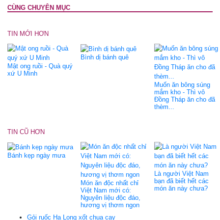
CÙNG CHUYÊN MỤC
TIN MỚI HƠN
Bình dị bánh quê
Mật ong ruồi - Quà quý
xứ U Minh
Muốn ăn bông súng
mắm kho - Thì vô
Đồng Tháp ăn cho đã
thèm...
TIN CŨ HƠN
Bánh kẹp ngày mưa
Là người Việt Nam
bạn đã biết hết các
Món ăn độc nhất chỉ
món ăn này chưa?
Việt Nam mới có:
Nguyên liệu độc đáo,
hương vị thơm ngon
Gỏi ruốc Hạ Long xốt chua cay