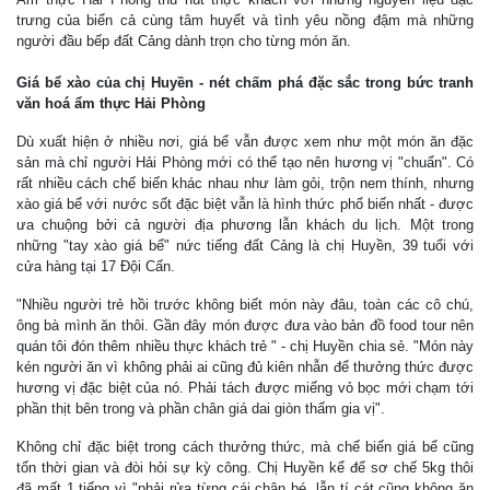
trưng của biển cả cùng tâm huyết và tình yêu nồng đậm mà những
người đầu bếp đất Cảng dành trọn cho từng món ăn.
Giá bể xào của chị Huyền - nét chấm phá đặc sắc trong bức tranh
văn hoá ẩm thực Hải Phòng
Dù xuất hiện ở nhiều nơi, giá bể vẫn được xem như một món ăn đặc
sản mà chỉ người Hải Phòng mới có thể tạo nên hương vị "chuẩn". Có
rất nhiều cách chế biến khác nhau như làm gỏi, trộn nem thính, nhưng
xào giá bể với nước sốt đặc biệt vẫn là hình thức phổ biến nhất - được
ưa chuộng bởi cả người địa phương lẫn khách du lịch. Một trong
những "tay xào giá bể" nức tiếng đất Cảng là chị Huyền, 39 tuổi với
cửa hàng tại 17 Đội Cấn.
"Nhiều người trẻ hồi trước không biết món này đâu, toàn các cô chú,
ông bà mình ăn thôi. Gần đây món được đưa vào bản đồ food tour nên
quán tôi đón thêm nhiều thực khách trẻ " - chị Huyền chia sẻ. "Món này
kén người ăn vì không phải ai cũng đủ kiên nhẫn để thưởng thức được
hương vị đặc biệt của nó. Phải tách được miếng vỏ bọc mới chạm tới
phần thịt bên trong và phần chân giá dai giòn thấm gia vị".
Không chỉ đặc biệt trong cách thưởng thức, mà chế biến giá bể cũng
tốn thời gian và đòi hỏi sự kỳ công. Chị Huyền kể để sơ chế 5kg thôi
đã mất 1 tiếng vì "phải rửa từng cái chân bé, lẫn tí cát cũng không ăn