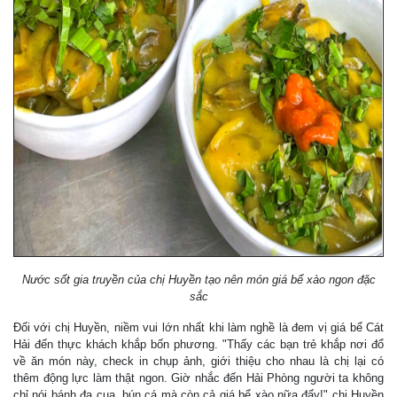
Nước sốt gia truyền của chị Huyền tạo nên món giá bể xào ngon đặc
sắc
Đối với chị Huyền, niềm vui lớn nhất khi làm nghề là đem vị giá bể Cát
Hải đến thực khách khắp bốn phương. "Thấy các bạn trẻ khắp nơi đổ
về ăn món này, check in chụp ảnh, giới thiệu cho nhau là chị lại có
thêm động lực làm thật ngon. Giờ nhắc đến Hải Phòng người ta không
chỉ nói bánh đa cua, bún cá mà còn cả giá bể xào nữa đấy!" chị Huyền