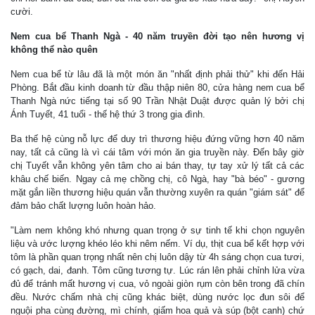
cười.
Nem cua bể Thanh Ngà - 40 năm truyền đời tạo nên hương vị
không thể nào quên
Nem cua bể từ lâu đã là một món ăn "nhất định phải thử" khi đến Hải
Phòng. Bắt đầu kinh doanh từ đầu thập niên 80, cửa hàng nem cua bể
Thanh Ngà nức tiếng tại số 90 Trần Nhật Duật được quản lý bởi chị
Ánh Tuyết, 41 tuổi - thế hệ thứ 3 trong gia đình.
Ba thế hệ cùng nỗ lực để duy trì thương hiệu đứng vững hơn 40 năm
nay, tất cả cũng là vì cái tâm với món ăn gia truyền này. Đến bây giờ
chị Tuyết vẫn không yên tâm cho ai bán thay, tự tay xử lý tất cả các
khâu chế biến. Ngay cả mẹ chồng chị, cô Ngà, hay "bà béo" - gương
mặt gắn liền thương hiệu quán vẫn thường xuyên ra quán "giám sát" để
đảm bảo chất lượng luôn hoàn hảo.
"Làm nem không khó nhưng quan trọng ở sự tinh tế khi chọn nguyên
liệu và ước lượng khéo léo khi nêm nếm. Ví dụ, thịt cua bể kết hợp với
tôm là phần quan trọng nhất nên chị luôn dậy từ 4h sáng chọn cua tươi,
có gạch, dai, đanh. Tôm cũng tương tự. Lúc rán lên phải chỉnh lửa vừa
đủ để tránh mất hương vị cua, vỏ ngoài giòn rụm còn bên trong đã chín
đều. Nước chấm nhà chị cũng khác biệt, dùng nước lọc đun sôi để
nguội pha cùng đường, mì chính, giấm hoa quả và súp (bột canh) chứ