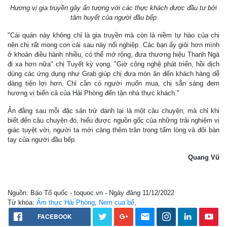
Hương vị gia truyền gây ấn tượng với các thực khách được đầu tư bởi
tâm huyết của người đầu bếp
"Cái quán này không chỉ là gia truyền mà còn là niềm tự hào của chị
nên chị rất mong con cái sau này nối nghiệp. Các bạn ấy giỏi hơn mình
ở khoản điều hành nhiều, có thể mở rộng, đưa thương hiệu Thanh Ngà
đi xa hơn nữa" chị Tuyết kỳ vọng. "Giờ công nghệ phát triển, hồi dịch
dùng các ứng dụng như Grab giúp chị đưa món ăn đến khách hàng dễ
dàng tiện lợi hơn. Chỉ cần có người muốn mua, chị sẵn sàng đem
hương vị biển cả của Hải Phòng đến tận nhà thực khách."
Ẩn đằng sau mỗi đặc sản trứ danh lại là một câu chuyện, mà chỉ khi
biết đến câu chuyện đó, hiểu được nguồn gốc của những trải nghiệm vị
giác tuyệt vời, người ta mới càng thêm trân trọng tấm lòng và đôi bàn
tay của người đầu bếp.
Quang Vũ
Nguồn: Báo Tổ quốc - toquoc.vn - Ngày đăng 11/12/2022
Từ khóa:
Ẩm thực Hải Phòng
,
Nem cua bể
,
FACEBOOK