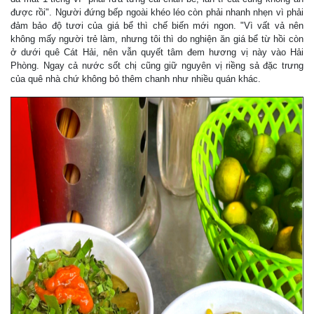
được rồi". Người đứng bếp ngoài khéo léo còn phải nhanh nhẹn vì phải
đảm bảo độ tươi của giá bể thì chế biến mới ngon. "Vì vất vả nên
không mấy người trẻ làm, nhưng tôi thì do nghiện ăn giá bể từ hồi còn
ở dưới quê Cát Hải, nên vẫn quyết tâm đem hương vị này vào Hải
Phòng. Ngay cả nước sốt chị cũng giữ nguyên vị riềng sả đặc trưng
của quê nhà chứ không bỏ thêm chanh như nhiều quán khác.