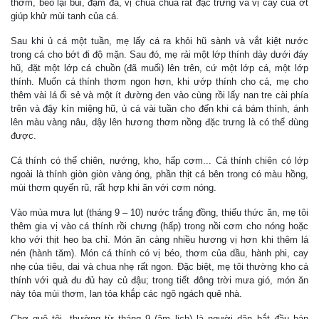
thơm, béo lại bùi, đậm đà, vị chua chua rất đặc trưng và vị cay của ớt
giúp khử mùi tanh của cá.
Sau khi ủ cá một tuần, mẹ lấy cá ra khỏi hũ sành và vắt kiệt nước
trong cá cho bớt đi độ mặn. Sau đó, mẹ rải một lớp thính dày dưới đáy
hũ, đặt một lớp cá chuồn (đã muối) lên trên, cứ một lớp cá, một lớp
thính. Muốn cá thính thơm ngon hơn, khi ướp thính cho cá, mẹ cho
thêm vài lá ổi sẻ và một ít đường đen vào cùng rồi lấy nan tre cài phía
trên và đậy kín miệng hũ, ủ cá vài tuần cho đến khi cá bám thính, ánh
lên màu vàng nâu, dậy lên hương thơm nồng đặc trưng là có thể dùng
được.
Cá thính có thể chiên, nướng, kho, hấp cơm... Cá thính chiên có lớp
ngoài là thính giòn giòn vàng óng, phần thịt cá bên trong có màu hồng,
mùi thơm quyến rũ, rất hợp khi ăn với cơm nóng.
Vào mùa mưa lụt (tháng 9 – 10) nước trắng đồng, thiếu thức ăn, mẹ tôi
thêm gia vị vào cá thính rồi chưng (hấp) trong nồi cơm cho nóng hoặc
kho với thịt heo ba chỉ. Món ăn càng nhiều hương vị hơn khi thêm lá
nén (hành tăm). Món cá thính có vị béo, thơm của dầu, hành phi, cay
nhẹ của tiêu, dai và chua nhẹ rất ngon. Đặc biệt, mẹ tôi thường kho cá
thính với quả đu đủ hay củ đậu; trong tiết đông trời mưa gió, món ăn
này tỏa mùi thơm, lan tỏa khắp các ngõ ngách quê nhà.
Chợ quê tôi, thường từ tháng 9 (âm lịch) là người dân bắt đầu bán