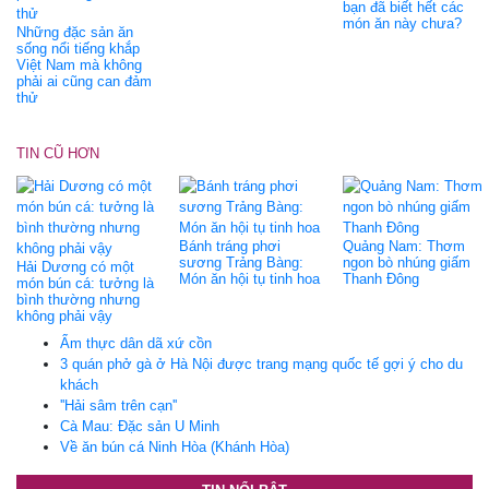
bạn đã biết hết các
món ăn này chưa?
Những đặc sản ăn
sống nổi tiếng khắp
Việt Nam mà không
phải ai cũng can đảm
thử
TIN CŨ HƠN
Bánh tráng phơi
Quảng Nam: Thơm
sương Trảng Bàng:
ngon bò nhúng giấm
Hải Dương có một
Món ăn hội tụ tinh hoa
Thanh Đông
món bún cá: tưởng là
bình thường nhưng
không phải vậy
Ẩm thực dân dã xứ cồn
3 quán phở gà ở Hà Nội được trang mạng quốc tế gợi ý cho du
khách
''Hải sâm trên cạn''
Cà Mau: Ðặc sản U Minh
Về ăn bún cá Ninh Hòa (Khánh Hòa)