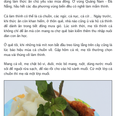
dùng làm thức ăn chủ yếu vào mùa đông. Ở vùng Quảng Nam - Đà
Nẵng, hầu hết các địa phương vùng biển đều có nghề làm mắm thính.
Cá làm thính có thể là cá chuồn, các ngừ, cá nục, cá cờ… Ngày trước,
khi thức ăn còn khan hiếm, ở thôn quê, nhà nào cũng ủ vài hũ cá thính
để dành ăn trong tiết đông mưa gió. Lúc sinh thời, mẹ tôi thính cá
không chỉ để ăn mà còn mang ra chợ quê bán kiếm thêm thu nhập nuôi
đàn con ăn học.
Ở quê tôi, khi những trái mít non bắt đầu treo lủng lẳng trên cây cũng là
lúc báo hiệu mùa cá chuồn về. Gặp hôm cá rẻ, mẹ tôi thường chọn
mua vài thúng về làm thính.
Mang cá về, mẹ chặt bỏ vi, đuôi, móc bỏ mang, ruột; dùng nước muối
sôi để nguội rửa sạch, để ráo rồi cho vào hũ sành muối. Cứ một lớp cá
chuồn thì mẹ rải một lớp muối.