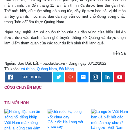
mắm thính, thì đến tháng 11 là mắm thính đã được tiêu thụ gần hết.
Thế mới biết, dù cuộc sống có sung túc, đầy ắp sơn hào hải vị thì món
ăn tuy giản dị, mộc mạc dân dã này vẫn có một chỗ đứng vững chắc
trong “bản đồ” ẩm thực Quảng Nam.
Ngày nay, nghề làm cá chuồn thính của cư dân vùng cửa biển Hội An
được đưa vào danh sách nghề truyền thống xứ Quảng và được chọn
làm điểm tham quan của các tour du lịch sinh thái làng quê.
Tiên Sa
Nguồn: Báo Đắk Lắk - baodaklak.vn - Đăng ngày 03/12/2022
Từ khóa:
cá thính
,
Quảng Nam
,
Đà Nẵng
FACEBOOK
CÙNG CHUYÊN MỤC
TIN MỚI HƠN
Gỏi ruốc Hạ Long xốt
chua cay
Là người Việt Nam