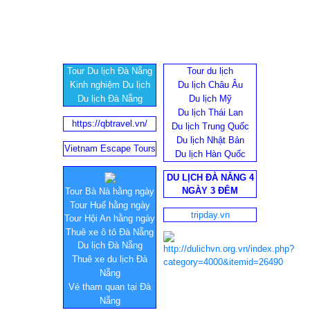
Tour Du lịch Đà Nẵng
Tour du lịch
Kinh nghiệm Du lịch
Du lịch Châu Âu
Du lịch Đà Nẵng
Du lịch Mỹ
Du lịch Thái Lan
https://qbtravel.vn/
Du lịch Trung Quốc
Du lịch Nhật Bản
Vietnam Escape Tours
Du lịch Hàn Quốc
DU LỊCH ĐÀ NẴNG 4
NGÀY 3 ĐÊM
Tour Bà Nà hằng ngày
Tour Huế hằng ngày
tripday.vn
Tour Hội An hằng ngày
Thuê xe ô tô Đà Nẵng
Du lịch Đà Nẵng
Thuê xe du lịch Đà
Nẵng
Vé tham quan tại Đà
Nẵng