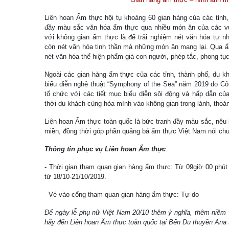
Liên hoan Ẩm thực hội tụ khoảng 60 gian hàng của các tỉnh
đầy màu sắc văn hóa ẩm thực qua nhiều món ăn của các v
với không gian ẩm thực là để trải nghiệm nét văn hóa tự n
còn nét văn hóa tinh thần mà những món ăn mang lại. Qua ẩ
nét văn hóa thể hiện phẩm giá con người, phép tắc, phong tục
Ngoài các gian hàng ẩm thực của các tỉnh, thành phố, du k
biểu diễn nghệ thuật “Symphony of the Sea” năm 2019 do Cô
tổ chức với các tiết mục biểu diễn sôi động và hấp dẫn của
thời du khách cùng hòa mình vào không gian trong lành, thoá
Liên hoan Ẩm thực toàn quốc là bức tranh đầy màu sắc, nêu 
miền, đồng thời góp phần quảng bá ẩm thực Việt Nam nói ch
Thông tin phục vụ Liên hoan Ẩm thực
:
- Thời gian tham quan gian hàng ẩm thực: Từ 09giờ 00 phút
từ 18/10-21/10/2019.
- Vé vào cổng tham quan gian hàng ẩm thực: Tự do
Để ngày lễ phụ nữ Việt Nam 20/10 thêm ý nghĩa, thêm niềm v
hãy đến Liên hoan Ẩm thực toàn quốc tại Bến Du thuyền Ana 