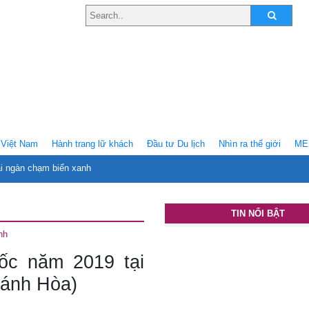
Việt Nam
Hành trang lữ khách
Ðầu tư Du lịch
Nhìn ra thế giới
ME
ại ngàn chạm biển xanh
TIN NỔI BẬT
nh
ốc năm 2019 tại
hánh Hòa)