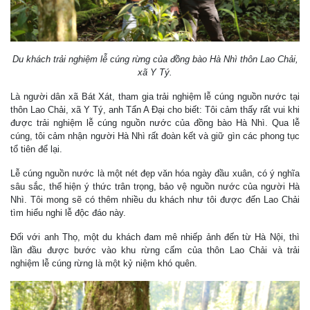
Du khách trải nghiệm lễ cúng rừng của đồng bào Hà Nhì thôn Lao Chải,
xã Y Tý.
Là người dân xã Bát Xát, tham gia trải nghiệm lễ cúng nguồn nước tại
thôn Lao Chải, xã Y Tý, anh Tẩn A Đại cho biết: Tôi cảm thấy rất vui khi
được trải nghiệm lễ cúng nguồn nước của đồng bào Hà Nhì. Qua lễ
cúng, tôi cảm nhận người Hà Nhì rất đoàn kết và giữ gìn các phong tục
tổ tiên để lại.
Lễ cúng nguồn nước là một nét đẹp văn hóa ngày đầu xuân, có ý nghĩa
sâu sắc, thể hiện ý thức trân trọng, bảo vệ nguồn nước của người Hà
Nhì. Tôi mong sẽ có thêm nhiều du khách như tôi được đến Lao Chải
tìm hiểu nghi lễ độc đáo này.
Đối với anh Thọ, một du khách đam mê nhiếp ảnh đến từ Hà Nội, thì
lần đầu được bước vào khu rừng cấm của thôn Lao Chải và trải
nghiệm lễ cúng rừng là một kỷ niệm khó quên.