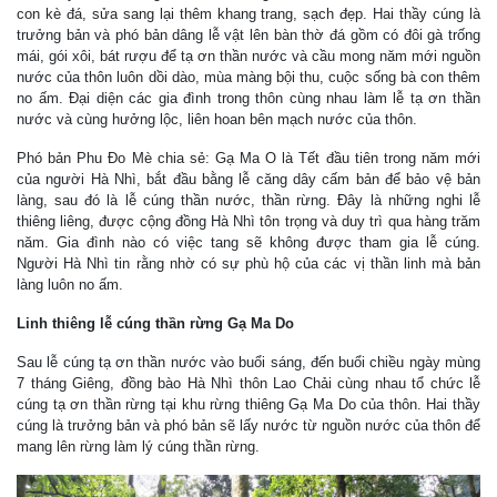
con kè đá, sửa sang lại thêm khang trang, sạch đẹp. Hai thầy cúng là
trưởng bản và phó bản dâng lễ vật lên bàn thờ đá gồm có đôi gà trống
mái, gói xôi, bát rượu để tạ ơn thần nước và cầu mong năm mới nguồn
nước của thôn luôn dồi dào, mùa màng bội thu, cuộc sống bà con thêm
no ấm. Đại diện các gia đình trong thôn cùng nhau làm lễ tạ ơn thần
nước và cùng hưởng lộc, liên hoan bên mạch nước của thôn.
Phó bản Phu Đo Mè chia sẻ: Gạ Ma O là Tết đầu tiên trong năm mới
của người Hà Nhì, bắt đầu bằng lễ căng dây cấm bản để bảo vệ bản
làng, sau đó là lễ cúng thần nước, thần rừng. Đây là những nghi lễ
thiêng liêng, được cộng đồng Hà Nhì tôn trọng và duy trì qua hàng trăm
năm. Gia đình nào có việc tang sẽ không được tham gia lễ cúng.
Người Hà Nhì tin rằng nhờ có sự phù hộ của các vị thần linh mà bản
làng luôn no ấm.
Linh thiêng lễ cúng thần rừng Gạ Ma Do
Sau lễ cúng tạ ơn thần nước vào buổi sáng, đến buổi chiều ngày mùng
7 tháng Giêng, đồng bào Hà Nhì thôn Lao Chải cùng nhau tổ chức lễ
cúng tạ ơn thần rừng tại khu rừng thiêng Gạ Ma Do của thôn. Hai thầy
cúng là trưởng bản và phó bản sẽ lấy nước từ nguồn nước của thôn để
mang lên rừng làm lý cúng thần rừng.