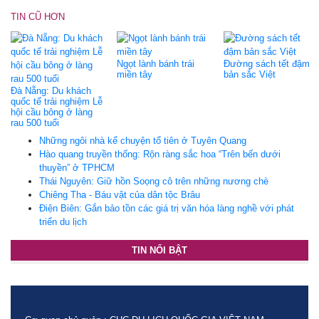
TIN CŨ HƠN
Ngọt lành bánh trái
Đường sách tết đậm
miền tây
bản sắc Việt
Đà Nẵng: Du khách
quốc tế trải nghiệm Lễ
hội cầu bông ở làng
rau 500 tuổi
Những ngôi nhà kể chuyện tổ tiên ở Tuyên Quang
Hào quang truyền thống: Rộn ràng sắc hoa “Trên bến dưới
thuyền” ở TPHCM
Thái Nguyên: Giữ hồn Soọng cô trên những nương chè
Chiêng Tha - Báu vật của dân tộc Brâu
Điện Biên: Gắn bảo tồn các giá trị văn hóa làng nghề với phát
triển du lịch
TIN NỔI BẬT