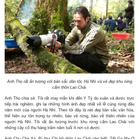
Anh Thọ rất ấn tượng với bản sắc dân tộc Hà Nhì và vẻ đẹp khu rừng
cấm thôn Lao Chải.
Anh Thọ chia sẻ: Tôi rất may mắn khi đến Y Tý du xuân và được trực
tiếp trải nghiệm, ghi lại những hình ảnh đẹp nhất về lễ cúng rừng đầu
năm mới của người Hà Nhì. Theo tôi đây là nét đẹp bản sắc văn hóa,
thể hiện sự tôn trọng tự nhiên, bảo vệ rừng, bảo vệ thiên nhiên của
người Hà Nhì. Tôi rất ấn tượng trước khu rừng cấm Lao Chải với
những cây cổ thụ hàng trăm năm tuổi ít nơi có được.
Anh Chu Che Xá, Bí thư Chi bộ thôn Lao Chải cho biết: Tết Gạ Ma O