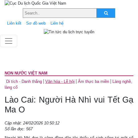
Liên kết
Sơ đồ web
Liên hệ
NON NƯỚC VIỆT NAM
Di tích - Danh thắng
Văn hóa - Lễ hội
Ẩm thực ba miền
Làng nghề,
làng cổ
Lào Cai: Người Hà Nhì vui Tết Gạ
Ma O
Cập nhật: 24/02/2026 10:50:12
Số lần đọc: 567
Người Hà Nhì đen là cộng đồng dân tộc thiểu số sinh sống tại một số