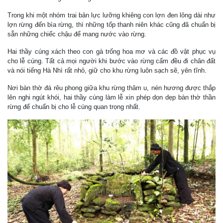
Trong khi một nhóm trai bản lực lưỡng khiêng con lợn đen lông dài như
lợn rừng đến bìa rừng, thì những tốp thanh niên khác cũng đã chuẩn bị
sẵn những chiếc chậu để mang nước vào rừng.
Hai thầy cúng xách theo con gà trống hoa mơ và các đồ vật phục vụ
cho lễ cúng. Tất cả mọi người khi bước vào rừng cấm đều đi chân đất
và nói tiếng Hà Nhì rất nhỏ, giữ cho khu rừng luôn sạch sẽ, yên tĩnh.
Nơi bàn thờ đá rêu phong giữa khu rừng thâm u, nén hương được thắp
lên nghi ngút khói, hai thầy cúng làm lễ xin phép dọn dẹp bàn thờ thần
rừng để chuẩn bị cho lễ cúng quan trọng nhất.