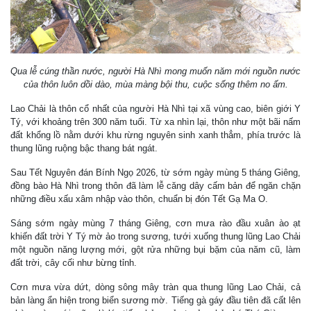
Qua lễ cúng thần nước, người Hà Nhì mong muốn năm mới nguồn nước
của thôn luôn dồi dào, mùa màng bội thu, cuộc sống thêm no ấm.
Lao Chải là thôn cổ nhất của người Hà Nhì tại xã vùng cao, biên giới Y
Tý, với khoảng trên 300 năm tuổi. Từ xa nhìn lại, thôn như một bãi nấm
đất khổng lồ nằm dưới khu rừng nguyên sinh xanh thẳm, phía trước là
thung lũng ruộng bậc thang bát ngát.
Sau Tết Nguyên đán Bính Ngọ 2026, từ sớm ngày mùng 5 tháng Giêng,
đồng bào Hà Nhì trong thôn đã làm lễ căng dây cấm bản để ngăn chặn
những điều xấu xâm nhập vào thôn, chuẩn bị đón Tết Gạ Ma O.
Sáng sớm ngày mùng 7 tháng Giêng, cơn mưa rào đầu xuân ào ạt
khiến đất trời Y Tý mờ ảo trong sương, tưới xuống thung lũng Lao Chải
một nguồn năng lượng mới, gột rửa những bụi bặm của năm cũ, làm
đất trời, cây cối như bừng tỉnh.
Cơn mưa vừa dứt, dòng sông mây tràn qua thung lũng Lao Chải, cả
bản làng ẩn hiện trong biển sương mờ. Tiếng gà gáy đầu tiên đã cất lên