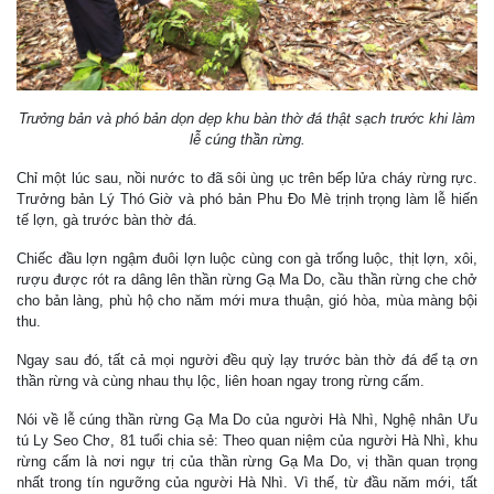
Trưởng bản và phó bản dọn dẹp khu bàn thờ đá thật sạch trước khi làm
lễ cúng thần rừng.
Chỉ một lúc sau, nồi nước to đã sôi ùng ục trên bếp lửa cháy rừng rực.
Trưởng bản Lý Thó Giờ và phó bản Phu Đo Mè trịnh trọng làm lễ hiến
tế lợn, gà trước bàn thờ đá.
Chiếc đầu lợn ngậm đuôi lợn luộc cùng con gà trống luộc, thịt lợn, xôi,
rượu được rót ra dâng lên thần rừng Gạ Ma Do, cầu thần rừng che chở
cho bản làng, phù hộ cho năm mới mưa thuận, gió hòa, mùa màng bội
thu.
Ngay sau đó, tất cả mọi người đều quỳ lạy trước bàn thờ đá để tạ ơn
thần rừng và cùng nhau thụ lộc, liên hoan ngay trong rừng cấm.
Nói về lễ cúng thần rừng Gạ Ma Do của người Hà Nhì, Nghệ nhân Ưu
tú Ly Seo Chơ, 81 tuổi chia sẻ: Theo quan niệm của người Hà Nhì, khu
rừng cấm là nơi ngự trị của thần rừng Gạ Ma Do, vị thần quan trọng
nhất trong tín ngưỡng của người Hà Nhì. Vì thế, từ đầu năm mới, tất