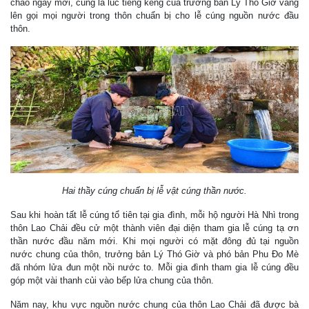
chào ngày mới, cũng là lúc tiếng kẻng của trưởng bản Lý Thó Giờ vang
lên gọi mọi người trong thôn chuẩn bị cho lễ cúng nguồn nước đầu
thôn.
Hai thầy cúng chuẩn bị lễ vật cúng thần nước.
Sau khi hoàn tất lễ cúng tổ tiên tại gia đình, mỗi hộ người Hà Nhì trong
thôn Lao Chải đều cử một thành viên đại diện tham gia lễ cúng tạ ơn
thần nước đầu năm mới. Khi mọi người có mặt đông đủ tại nguồn
nước chung của thôn, trưởng bản Lý Thó Giờ và phó bản Phu Đo Mè
đã nhóm lửa đun một nồi nước to. Mỗi gia đình tham gia lễ cúng đều
góp một vài thanh củi vào bếp lửa chung của thôn.
Năm nay, khu vực nguồn nước chung của thôn Lao Chải đã được bà