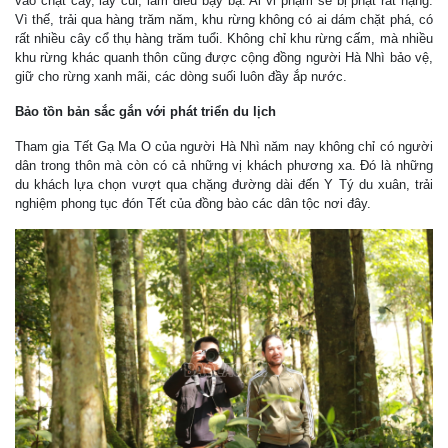
vào chặt cây, lấy củi, làm điều bậy bạ. Ai vi phạm sẽ bị phạt rất nặng.
Vì thế, trải qua hàng trăm năm, khu rừng không có ai dám chặt phá, có
rất nhiều cây cổ thụ hàng trăm tuổi. Không chỉ khu rừng cấm, mà nhiều
khu rừng khác quanh thôn cũng được cộng đồng người Hà Nhì bảo vệ,
giữ cho rừng xanh mãi, các dòng suối luôn đầy ắp nước.
Bảo tồn bản sắc gắn với phát triển du lịch
Tham gia Tết Gạ Ma O của người Hà Nhì năm nay không chỉ có người
dân trong thôn mà còn có cả những vị khách phương xa. Đó là những
du khách lựa chọn vượt qua chặng đường dài đến Y Tý du xuân, trải
nghiệm phong tục đón Tết của đồng bào các dân tộc nơi đây.