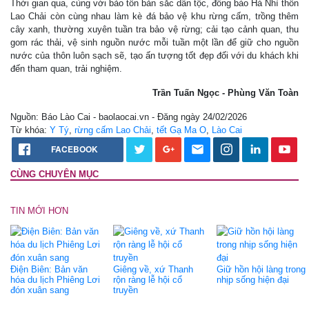
Thời gian qua, cùng với bảo tồn bản sắc dân tộc, đồng bào Hà Nhì thôn
Lao Chải còn cùng nhau làm kè đá bảo vệ khu rừng cấm, trồng thêm
cây xanh, thường xuyên tuần tra bảo vệ rừng; cải tạo cảnh quan, thu
gom rác thải, vệ sinh nguồn nước mỗi tuần một lần để giữ cho nguồn
nước của thôn luôn sạch sẽ, tạo ấn tượng tốt đẹp đối với du khách khi
đến tham quan, trải nghiệm.
Trần Tuấn Ngọc - Phùng Văn Toàn
Nguồn: Báo Lào Cai - baolaocai.vn - Đăng ngày 24/02/2026
Từ khóa:
Y Tý
,
rừng cấm Lao Chải
,
tết Gạ Ma O
,
Lào Cai
FACEBOOK
CÙNG CHUYÊN MỤC
TIN MỚI HƠN
Điện Biên: Bản văn
Giêng về, xứ Thanh
Giữ hồn hội làng trong
hóa du lịch Phiêng Lơi
rộn ràng lễ hội cổ
nhịp sống hiện đại
đón xuân sang
truyền