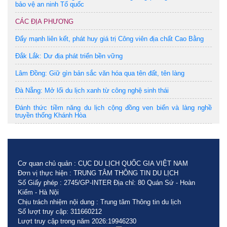
bảo vệ an ninh Tổ quốc
CÁC ĐỊA PHƯƠNG
Đẩy mạnh liên kết, phát huy giá trị Công viên địa chất Cao Bằng
Đắk Lắk: Dư địa phát triển bền vững
Lâm Đồng: Giữ gìn bản sắc văn hóa qua tên đất, tên làng
Đà Nẵng: Mở lối du lịch xanh từ công nghệ sinh thái
Đánh thức tiềm năng du lịch cộng đồng ven biển và làng nghề
truyền thống Khánh Hòa
Cơ quan chủ quản : CỤC DU LỊCH QUỐC GIA VIỆT NAM
Đơn vị thực hiện : TRUNG TÂM THÔNG TIN DU LỊCH
Số Giấy phép : 2745/GP-INTER Địa chỉ: 80 Quán Sứ - Hoàn
Kiếm - Hà Nội
Chịu trách nhiệm nội dung : Trung tâm Thông tin du lịch
Số lượt truy cập: 311660212
Lượt truy cập trong năm 2026:19946230