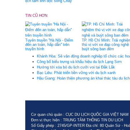
lịch tâm linh dọc sông Chảy
TIN CŨ HƠN
Tuyên truyền ''Hà Nội - Điểm
TP. Hồ Chí Minh: Trải nghiệ
đến an toàn, hấp dẫn'' trên
thú vị với xe đạp công nghệ
truyền hình
buýt sông ban đêm
Khánh Hòa: Sẽ vận động doanh nghiệp tổ chức các hoạ
Công bố biểu trưng và khẩu hiệu du lịch Lạng Sơn
Hướng tới xóa bỏ du lịch cưỡi voi tại Đắk Lắk
Bạc Liêu: Phát triển bền vững với du lịch xanh
Hậu Giang: Hoàn thiện phương án khai thác tàu du lịc
Cơ quan chủ quản : CỤC DU LỊCH QUỐC GIA VIỆT NAM
Đơn vị thực hiện : TRUNG TÂM THÔNG TIN DU LỊCH
Số Giấy phép : 2745/GP-INTER Địa chỉ: 80 Quán Sứ - Hoà