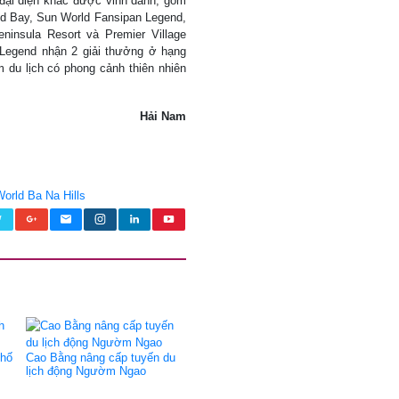
6 đại diện khác được vinh danh, gồm
ld Bay, Sun World Fansipan Legend,
ninsula Resort và Premier Village
 Legend nhận 2 giải thưởng ở hạng
 du lịch có phong cảnh thiên nhiên
Hải Nam
orld Ba Na Hills
phố
Cao Bằng nâng cấp tuyến du
lịch động Ngườm Ngao