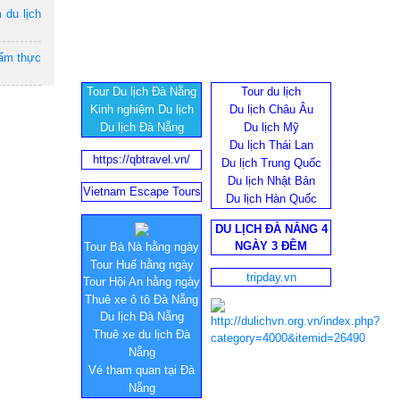
 du lịch
 ẩm thực
Tour Du lịch Đà Nẵng
Tour du lịch
Kinh nghiệm Du lịch
Du lịch Châu Âu
Du lịch Đà Nẵng
Du lịch Mỹ
Du lịch Thái Lan
https://qbtravel.vn/
Du lịch Trung Quốc
Du lịch Nhật Bản
Vietnam Escape Tours
Du lịch Hàn Quốc
DU LỊCH ĐÀ NẴNG 4
NGÀY 3 ĐÊM
Tour Bà Nà hằng ngày
Tour Huế hằng ngày
tripday.vn
Tour Hội An hằng ngày
Thuê xe ô tô Đà Nẵng
Du lịch Đà Nẵng
Thuê xe du lịch Đà
Nẵng
Vé tham quan tại Đà
Nẵng