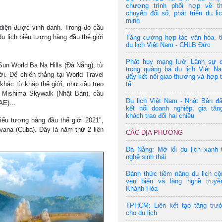
chương trình phối hợp về t
chuyển đổi số, phát triển du lị
minh
i diện được vinh danh. Trong đó cầu
u lịch biểu tượng hàng đầu thế giới
Tăng cường hợp tác văn hóa, t
du lịch Việt Nam - CHLB Đức
Phát huy mạng lưới Lãnh sự 
Sun World Ba Na Hills (Đà Nẵng), từ
trong quảng bá du lịch Việt N
i. Để chiến thắng tại World Travel
đẩy kết nối giao thương và hợp 
khác từ khắp thế giới, như cầu treo
tế
u Mishima Skywalk (Nhật Bản), cầu
Du lịch Việt Nam - Nhật Bản đ
(UAE)…
kết nối doanh nghiệp, gia tăn
khách trao đổi hai chiều
biểu tượng hàng đầu thế giới 2021",
ana (Cuba). Đây là năm thứ 2 liên
CÁC ĐỊA PHƯƠNG
Đà Nẵng: Mở lối du lịch xanh 
nghệ sinh thái
Đánh thức tiềm năng du lịch c
ven biển và làng nghề truyề
Khánh Hòa
TPHCM: Liên kết tạo tăng trư
cho du lịch