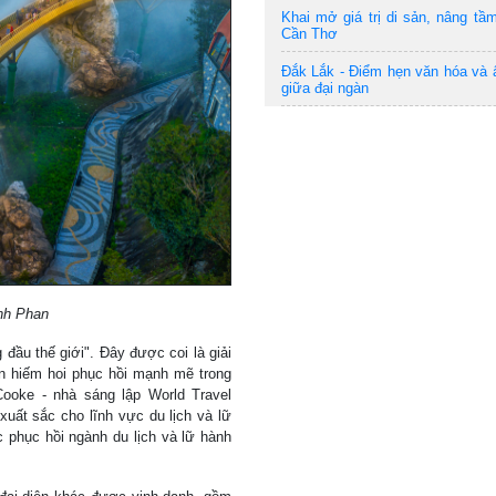
Khai mở giá trị di sản, nâng tầm
Cần Thơ
Đắk Lắk - Điểm hẹn văn hóa và
giữa đại ngàn
nh Phan
ầu thế giới". Đây được coi là giải
n hiếm hoi phục hồi mạnh mẽ trong
ooke - nhà sáng lập World Travel
xuất sắc cho lĩnh vực du lịch và lữ
ệc phục hồi ngành du lịch và lữ hành