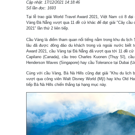
Cập nhật: 17/12/2021 14:18:46
Số lần đọc: 1693
Tại lễ trao giải World Travel Award 2021, Việt Nam có 8 đạ
Vàng Đà Nẵng vượt qua 11 đề cử khác để đạt giải "Cây cầu d
2021" lần thứ 2 liên tiếp.
Cầu Vàng là điểm tham quan nổi tiếng nằm trong khu du lịch 
lâu đã được đông đảo du khách trong và ngoài nước biết tớ
Award 2021, cầu Vàng tại Đà Nẵng đã vượt qua tới 11 đề cử 
Capilano (Canada), cầu treo Charles Kuonen (Thụy Sĩ), cầ
Henderson Waves (Singapore) hay cầu Tolerance tại Dubai 
Cùng với cầu Vàng, Bà Nà Hills cũng đạt giải "Khu du lịch 
vượt qua công viên Walt Disney World (Mỹ) hay khu Old Hav
tiếp Bà Nà Hills chiến thắng tại hạng mục này.