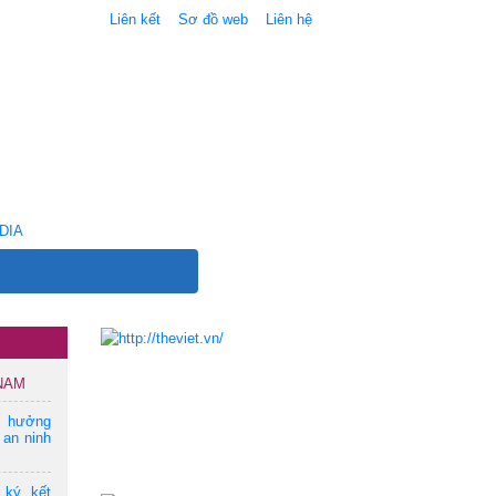
Liên kết
Sơ đồ web
Liên hệ
DIA
 NAM
m hưởng
 an ninh
 ký kết