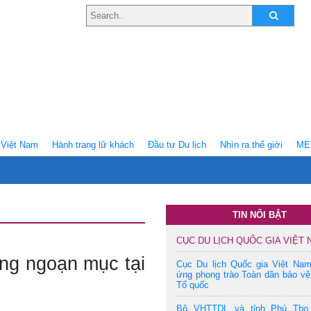
Việt Nam
Hành trang lữ khách
Ðầu tư Du lịch
Nhìn ra thế giới
ME
TIN NỔI BẬT
CỤC DU LỊCH QUỐC GIA VIỆT
ng ngoạn mục tại
Cục Du lịch Quốc gia Việt Na
ứng phong trào Toàn dân bảo vệ
Tổ quốc
Bộ VHTTDL và tỉnh Phú Thọ