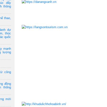
húc đẩy
ch thông
hể thao,
danh dự
am, thúc
tác quốc
ẩy mạnh
g lượng
từ công
ộng đồng
n thống
ởng mới