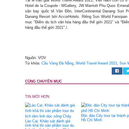
Tại lễ trao giải World Travel Award 2021, Việt Nam còn có 
Hotel de la Coupole - MGallery, JW Marriott Phu Quoc Emera
sân bay quốc tế Vân Đồn, InterContinental Danang Sun Pe
Danang Resort bởi AccorHotels. Riêng Sun World Fansipan
mục "Điểm du lịch văn hóa hàng đầu thế giới 2021" và "Điểm
hàng đầu thế giới 2021"./.
Nguồn: VOV
Từ khóa:
Cầu Vàng Đà Nẵng
,
World Travel Award 2021
,
Sun W
CÙNG CHUYÊN MỤC
TIN MỚI HƠN
Độc đáo City tour tại thành 
Hồ Chí Minh
Lào Cai: Khảo sát đánh giá
tính khả thi sản phẩm tour du