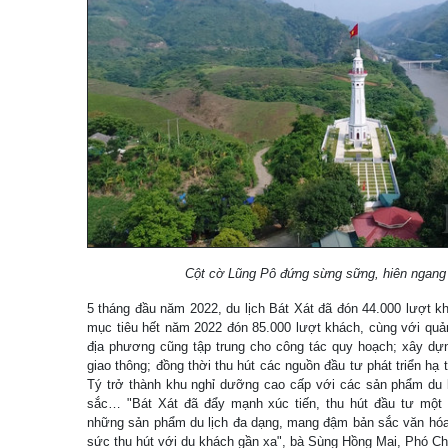
Cột cờ Lũng Pô đứng sừng sững, hiên ngang 
5 tháng đầu năm 2022, du lịch Bát Xát đã đón 44.000 lượt 
mục tiêu hết năm 2022 đón 85.000 lượt khách, cùng với quản
địa phương cũng tập trung cho công tác quy hoạch; xây dự
giao thông; đồng thời thu hút các nguồn đầu tư phát triển hạ t
Tý trở thành khu nghỉ dưỡng cao cấp với các sản phẩm du l
sắc… "Bát Xát đã đẩy mạnh xúc tiến, thu hút đầu tư một 
những sản phẩm du lịch đa dạng, mang đậm bản sắc văn hóa 
sức thu hút với du khách gần xa", bà Sùng Hồng Mai, Phó Ch