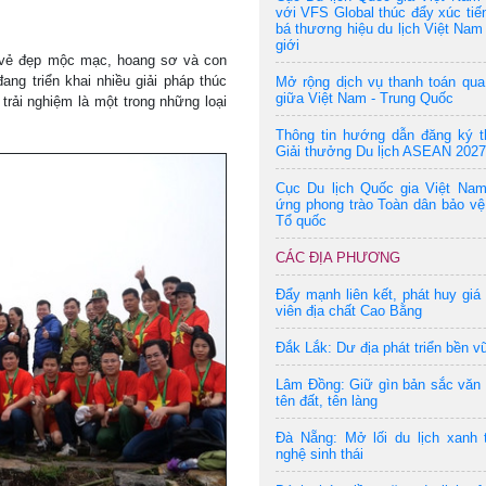
với VFS Global thúc đẩy xúc tiế
bá thương hiệu du lịch Việt Nam 
giới
i vẻ đẹp mộc mạc, hoang sơ và con
ang triển khai nhiều giải pháp thúc
Mở rộng dịch vụ thanh toán qu
giữa Việt Nam - Trung Quốc
 trải nghiệm là một trong những loại
Thông tin hướng dẫn đăng ký t
Giải thưởng Du lịch ASEAN 2027
Cục Du lịch Quốc gia Việt Na
ứng phong trào Toàn dân bảo vệ
Tổ quốc
CÁC ĐỊA PHƯƠNG
Đẩy mạnh liên kết, phát huy giá 
viên địa chất Cao Bằng
Đắk Lắk: Dư địa phát triển bền v
Lâm Đồng: Giữ gìn bản sắc văn
tên đất, tên làng
Đà Nẵng: Mở lối du lịch xanh 
nghệ sinh thái