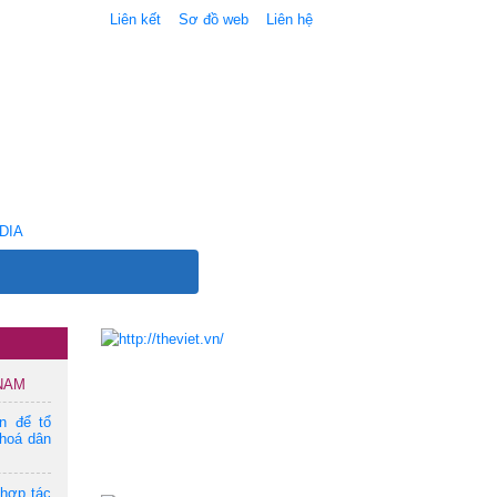
Liên kết
Sơ đồ web
Liên hệ
DIA
 NAM
ện để tổ
hoá dân
 hợp tác