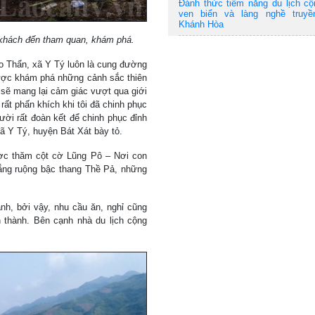
Đánh thức tiềm năng du lịch c
ven biển và làng nghề truyề
Khánh Hòa
t khách đến tham quan, khám phá.
o Thẩn, xã Y Tý luôn là cung đường
được khám phá những cảnh sắc thiên
m sẽ mang lại cảm giác vượt qua giới
rất phấn khích khi tôi đã chinh phục
ời rất đoàn kết để chinh phục đỉnh
ã Y Tý, huyện Bát Xát bày tỏ.
ược thăm cột cờ Lũng Pô – Nơi con
ắng ruộng bậc thang Thề Pả, những
h, bởi vậy, nhu cầu ăn, nghỉ cũng
 thành. Bên cạnh nhà du lịch cộng