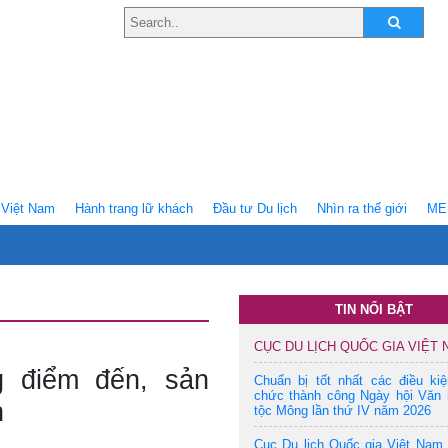
Việt Nam
Hành trang lữ khách
Ðầu tư Du lịch
Nhìn ra thế giới
ME
TIN NỔI BẬT
CỤC DU LỊCH QUỐC GIA VIỆT
g điểm đến, sản
Chuẩn bị tốt nhất các điều ki
chức thành công Ngày hội Văn 
h
tộc Mông lần thứ IV năm 2026
Cục Du lịch Quốc gia Việt Nam