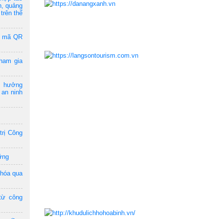
n, quảng
trên thế
a mã QR
ham gia
m hưởng
 an ninh
trị Công
ững
 hóa qua
từ công