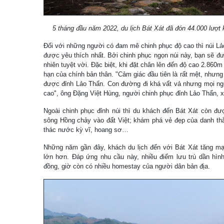
5 tháng đầu năm 2022, du lịch Bát Xát đã đón 44.000 lượ
Đối với những người có đam mê chinh phục độ cao thì núi Lả
được yêu thích nhất. Bởi chinh phục ngọn núi này, bạn sẽ 
nhiên tuyệt vời. Đặc biệt, khi đặt chân lên đến độ cao 2.860
hạn của chính bản thân. "Cảm giác đầu tiên là rất mệt, nhưng 
được đỉnh Lảo Thẩn. Con đường đi khá vất vả nhưng mọi ngư
cao", ông Đặng Việt Hùng, người chinh phục đỉnh Lảo Thẩn, x
Ngoài chinh phục đỉnh núi thì du khách đến Bát Xát còn đ
sông Hồng chảy vào đất Việt; khám phá vẻ đẹp của danh th
thác nước kỳ vĩ, hoang sơ…
Những năm gần đây, khách du lịch đến với Bát Xát tăng mạn
lớn hơn. Đáp ứng nhu cầu này, nhiều điểm lưu trú dần hình
đồng, giờ còn có nhiều homestay của người dân bản địa.