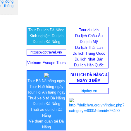
ộng đồng
n thống
Tour Du lịch Đà Nẵng
Tour du lịch
Kinh nghiệm Du lịch
Du lịch Châu Âu
Du lịch Đà Nẵng
Du lịch Mỹ
Du lịch Thái Lan
https://qbtravel.vn/
Du lịch Trung Quốc
Du lịch Nhật Bản
Vietnam Escape Tours
Du lịch Hàn Quốc
DU LỊCH ĐÀ NẴNG 4
NGÀY 3 ĐÊM
Tour Bà Nà hằng ngày
Tour Huế hằng ngày
tripday.vn
Tour Hội An hằng ngày
Thuê xe ô tô Đà Nẵng
Du lịch Đà Nẵng
Thuê xe du lịch Đà
Nẵng
Vé tham quan tại Đà
Nẵng