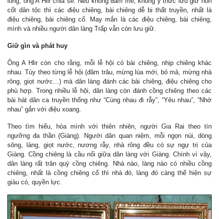
lòng, ông A Hlir chia sẻ: Nếu không đam mê, không ý thức lưu giữ hồn
cốt dân tộc thì các điệu chiêng, bài chiêng dễ bị thất truyền, nhất là
điệu chiêng, bài chiêng cổ. May mắn là các điệu chiêng, bài chiêng,
mình và nhiều người dân làng Trấp vẫn còn lưu giữ.
Giữ gìn và phát huy
Ông A Hlir còn cho rằng, mỗi lễ hội có bài chiêng, nhịp chiêng khác
nhau. Tùy theo từng lễ hội (đâm trâu, mừng lúa mới, bỏ mả, mừng nhà
rông, giọt nước…) mà dân làng đánh các bài chiêng, điệu chiêng cho
phù hợp. Trong nhiều lễ hội, dân làng còn đánh cồng chiêng theo các
bài hát dân ca truyền thống như “Cùng nhau đi rẫy”, “Yêu nhau”, “Nhớ
nhau” gắn với điệu xoang.
Theo tìm hiểu, hòa mình với thiên nhiên, người Gia Rai theo tín
ngưỡng đa thần (Giàng). Người dân quan niệm, mỗi ngọn núi, dòng
sông, làng, giọt nước, nương rẫy, nhà rông đều có sự ngự trị của
Giàng. Cồng chiêng là cầu nối giữa dân làng với Giàng. Chính vì vậy,
dân làng rất trân quý cồng chiêng. Nhà nào, làng nào có nhiều cồng
chiêng, nhất là cồng chiêng cổ thì nhà đó, làng đó càng thể hiện sự
giàu có, quyền lực.