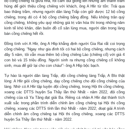
bộ cồng chiêng ra giữa nhà, rồi cầm dùi gióng lên những âm thanh trầm
hùng để giới thiệu cồng chiêng với khách, ông A Hlir từ tốn: Trải qua
bao thăng trầm, nhưng người dân làng Trấp còn giữ được 12 bộ cồng
chiêng, trong đó có 4 bộ cồng chiêng bằng đồng. Nếu không trân quý
cồng chiêng, không yêu quý những giá trị văn hóa thì trong những năm
kinh tế khó khăn, dân buôn đồ cổ săn lùng mua, người dân trong làng
bán cồng chiêng hết rồi.
Đồng tình với A Hlir, ông A Hlip khẳng định người Gia Rai rất coi trọng
cồng chiêng. “Ngay như gia đình tôi có hai bộ cồng chiêng, nhưng cách
đây 5 năm, tôi vẫn mua thêm bộ cồng chiêng Lào (chiêng cổ) với giá 4
con bò và 15 triệu đồng. Người sinh ra nhưng cồng chiêng cổ không
sinh, mua để giữ lại cho con cháu!”- ông A Hlip bộc bạch.
Tự hào là người dân làng Trấp, đội cồng chiêng làng Trấp, A Blo thật
lòng: A Hlir giỏi cồng chiêng, dạy cồng chiêng cho đội cồng chiêng của
làng. Nhờ có A Hlir tập luyện đội cồng chiêng, trong Hội thi cồng chiêng,
xoang các DTTS huyện Sa Thầy lần thứ Nhất - năm 2022, đội cồng
chiêng của xã Ya Tăng đạt giải Ba. Riêng cá nhân A Hlir đạt thành tích
xuất sắc trong phần trình diễn chỉnh âm cồng chiêng tại Hội thi cồng
chiêng, xoang các DTTS tỉnh lần thứ Nhất - năm 2022; đoạt giải A trình
diễn chỉnh âm cồng chiêng tại Hội thi cồng chiêng, xoang các DTTS
huyện Sa Thầy lần thứ Nhất - năm 2022.