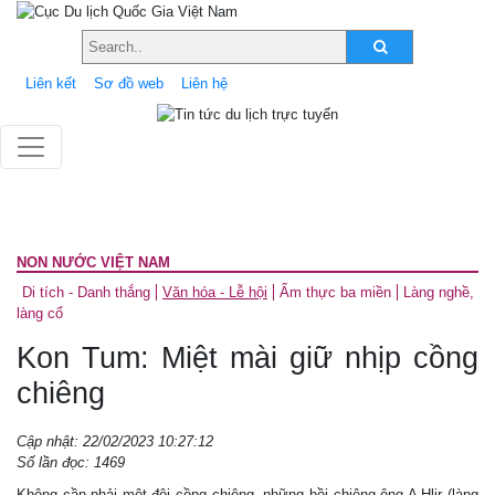
Liên kết
Sơ đồ web
Liên hệ
NON NƯỚC VIỆT NAM
Di tích - Danh thắng
Văn hóa - Lễ hội
Ẩm thực ba miền
Làng nghề,
làng cổ
Kon Tum: Miệt mài giữ nhịp cồng
chiêng
Cập nhật: 22/02/2023 10:27:12
Số lần đọc: 1469
Không cần phải một đội cồng chiêng, những hồi chiêng ông A Hlir (làng