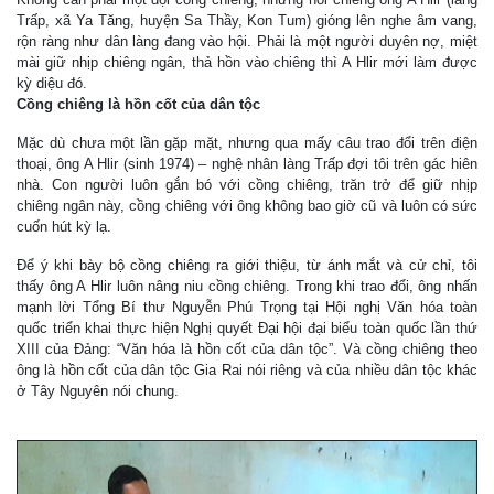
Trấp, xã Ya Tăng, huyện Sa Thầy, Kon Tum) gióng lên nghe âm vang,
rộn ràng như dân làng đang vào hội. Phải là một người duyên nợ, miệt
mài giữ nhịp chiêng ngân, thả hồn vào chiêng thì A Hlir mới làm được
kỳ diệu đó.
Cồng chiêng là hồn cốt của dân tộc
Mặc dù chưa một lần gặp mặt, nhưng qua mấy câu trao đổi trên điện
thoại, ông A Hlir (sinh 1974) – nghệ nhân làng Trấp đợi tôi trên gác hiên
nhà. Con người luôn gắn bó với cồng chiêng, trăn trở để giữ nhịp
chiêng ngân này, cồng chiêng với ông không bao giờ cũ và luôn có sức
cuốn hút kỳ lạ.
Để ý khi bày bộ cồng chiêng ra giới thiệu, từ ánh mắt và cử chỉ, tôi
thấy ông A Hlir luôn nâng niu cồng chiêng. Trong khi trao đổi, ông nhấn
mạnh lời Tổng Bí thư Nguyễn Phú Trọng tại Hội nghị Văn hóa toàn
quốc triển khai thực hiện Nghị quyết Đại hội đại biểu toàn quốc lần thứ
XIII của Đảng: “Văn hóa là hồn cốt của dân tộc”. Và cồng chiêng theo
ông là hồn cốt của dân tộc Gia Rai nói riêng và của nhiều dân tộc khác
ở Tây Nguyên nói chung.