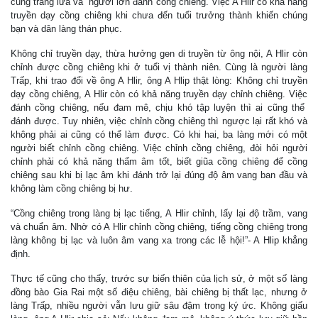
cùng trang lứa và người lớn đánh cồng chiêng. Việc A Hlir có khả năng
truyền dạy cồng chiêng khi chưa đến tuổi trưởng thành khiến chúng
bạn và dân làng thán phục.
Không chỉ truyền dạy, thừa hưởng gen di truyền từ ông nội, A Hlir còn
chỉnh được cồng chiêng khi ở tuổi vị thành niên. Cùng là người làng
Trấp, khi trao đổi về ông A Hlir, ông A Hlip thật lòng: Không chỉ truyền
dạy cồng chiêng, A Hlir còn có khả năng truyền dạy chỉnh chiêng. Việc
đánh cồng chiêng, nếu đam mê, chịu khó tập luyện thì ai cũng thể
đánh được. Tuy nhiên, việc chỉnh cồng chiêng thì ngược lại rất khó và
không phải ai cũng có thể làm được. Có khi hai, ba làng mới có một
người biết chỉnh cồng chiêng. Việc chỉnh cồng chiêng, đòi hỏi người
chỉnh phải có khả năng thẩm âm tốt, biết giũa cồng chiêng để cồng
chiêng sau khi bị lạc âm khi đánh trở lại đúng độ âm vang ban đầu và
không làm cồng chiêng bị hư.
“Cồng chiêng trong làng bị lạc tiếng, A Hlir chỉnh, lấy lại độ trầm, vang
và chuẩn âm. Nhờ có A Hlir chỉnh cồng chiêng, tiếng cồng chiêng trong
làng không bị lạc và luôn âm vang xa trong các lễ hội!”- A Hlip khẳng
định.
Thực tế cũng cho thấy, trước sự biến thiên của lịch sử, ở một số làng
đồng bào Gia Rai một số điệu chiêng, bài chiêng bị thất lạc, nhưng ở
làng Trấp, nhiều người vẫn lưu giữ sâu đậm trong ký ức. Không giấu