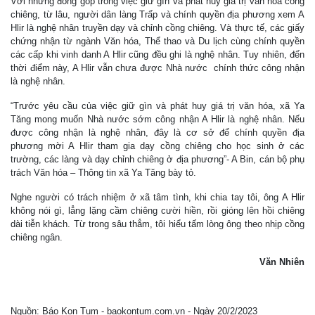
Với những đóng góp trong việc giữ gìn và phát huy giá trị văn hóa cồng
chiêng, từ lâu, người dân làng Trấp và chính quyền địa phương xem A
Hlir là nghệ nhân truyền dạy và chỉnh cồng chiêng. Và thực tế, các giấy
chứng nhận từ ngành Văn hóa, Thể thao và Du lịch cùng chính quyền
các cấp khi vinh danh A Hlir cũng đều ghi là nghệ nhân. Tuy nhiên, đến
thời điểm này, A Hlir vẫn chưa được Nhà nước chính thức công nhận
là nghệ nhân.
“Trước yêu cầu của việc giữ gìn và phát huy giá trị văn hóa, xã Ya
Tăng mong muốn Nhà nước sớm công nhận A Hlir là nghệ nhân. Nếu
được công nhận là nghệ nhân, đây là cơ sở để chính quyền địa
phương mời A Hlir tham gia dạy cồng chiêng cho học sinh ở các
trường, các làng và dạy chỉnh chiêng ở địa phương”- A Bin, cán bộ phụ
trách Văn hóa – Thông tin xã Ya Tăng bày tỏ.
Nghe người có trách nhiệm ở xã tâm tình, khi chia tay tôi, ông A Hlir
không nói gì, lẳng lặng cầm chiêng cười hiền, rồi gióng lên hồi chiêng
dài tiễn khách. Từ trong sâu thẳm, tôi hiểu tấm lòng ông theo nhịp cồng
chiêng ngân.
Văn Nhiên
Nguồn: Báo Kon Tum - baokontum.com.vn - Ngày 20/2/2023