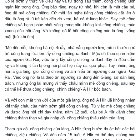
Có lẽ sớm ý thức về điều này và từ trong sâu thẳm, cồng chiêng luôn
ngân lên trong ông. Ông bảo rằng, ngay từ nhỏ, khi còn là một cậu bé,
ông đã mê cồng chiêng. Cứ mỗi lần nghe tiếng cồng chiêng cất lên ở
đâu là ông rủ lũ trẻ kéo đến đó xem, kể cả ở làng khác. Say mê cồng
chiêng và hạnh phúc nhất sống trong bầu không khí cồng chiêng, múa
xoang của hội làng. Và không có lễ hội cồng chiêng nào là ông vắng
mặt (trừ khi ốm).
“Mê đến nỗi, khi ông bà nội đi rẫy, nhà vắng người lớn, mình thường rủ
trẻ cùng trang lứa lén lấy cồng chiêng ra đánh. Mặc dù theo quan niệm
của người Gia Rai, việc tự ý lấy cồng chiêng ra đánh đây là điều cấm
kỵ và không ít lần bị ông nội phát hiện rầy ra, quở phạt. Tuy nhiên, ông
nội là già làng, giỏi cồng chiêng và am hiểu tín ngưỡng của người Gia
Rai. Việc ông nội la là theo tín ngưỡng sợ động đến Giàng, sợ dân làng
trách, nhưng ông lại mừng vì thấy cháu mình mê cồng chiêng, sau này
có thể kế thừa cồng chiêng, chỉnh chiêng”- A Hlir bộc bạch.
Và với con mắt tinh đời của một già làng, ông nội A Hlir đã không nhầm
khi thấy cháu của mình sớm giỏi cồng chiêng. Từ việc mê cồng chiêng
và được ông nội chỉ dạy thêm, năm 12 tuổi, cậu bé A Hlir đánh cồng
chiêng thành thạo và gia nhập đội cồng chiêng thiếu niên của làng.
Tham gia đội cồng chiêng của làng, A Hlir từng bước thuộc hết các bài
chiêng, điệu chiêng. Và đến năm 15 tuổi, A Hlir có thể dạy chúng bạn