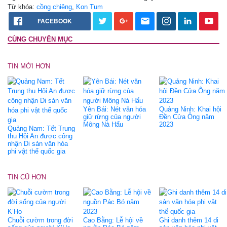
Từ khóa:
cồng chiêng
,
Kon Tum
FACEBOOK
CÙNG CHUYÊN MỤC
TIN MỚI HƠN
Yên Bái: Nét văn hóa
Quảng Ninh: Khai hội
giữ rừng của người
Đền Cửa Ông năm
Mông Nà Hẩu
2023
Quảng Nam: Tết Trung
thu Hội An được công
nhận Di sản văn hóa
phi vật thể quốc gia
TIN CŨ HƠN
Chuỗi cườm trong đời
Cao Bằng: Lễ hội về
Ghi danh thêm 14 di