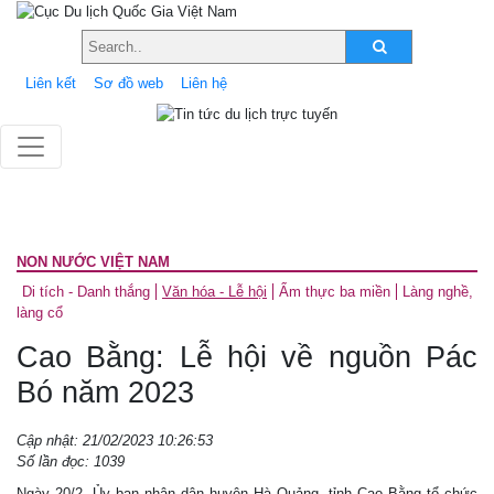
Liên kết
Sơ đồ web
Liên hệ
NON NƯỚC VIỆT NAM
Di tích - Danh thắng
Văn hóa - Lễ hội
Ẩm thực ba miền
Làng nghề,
làng cổ
Cao Bằng: Lễ hội về nguồn Pác
Bó năm 2023
Cập nhật: 21/02/2023 10:26:53
Số lần đọc: 1039
Ngày 20/2, Ủy ban nhân dân huyện Hà Quảng, tỉnh Cao Bằng tổ chức