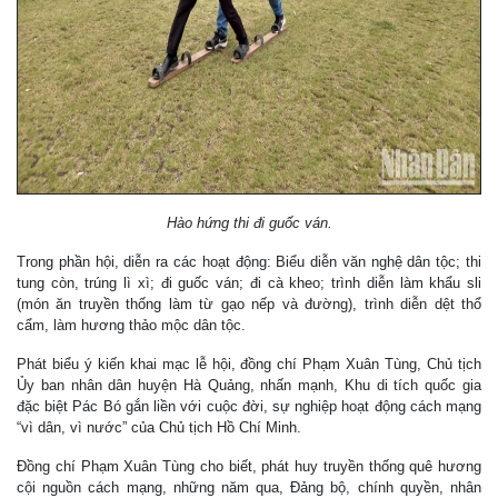
Hào hứng thi đi guốc ván.
Trong phần hội, diễn ra các hoạt động: Biểu diễn văn nghệ dân tộc; thi
tung còn, trúng lì xì; đi guốc ván; đi cà kheo; trình diễn làm khẩu sli
(món ăn truyền thống làm từ gạo nếp và đường), trình diễn dệt thổ
cẩm, làm hương thảo mộc dân tộc.
Phát biểu ý kiến khai mạc lễ hội, đồng chí Phạm Xuân Tùng, Chủ tịch
Ủy ban nhân dân huyện Hà Quảng, nhấn mạnh, Khu di tích quốc gia
đặc biệt Pác Bó gắn liền với cuộc đời, sự nghiệp hoạt động cách mạng
“vì dân, vì nước” của Chủ tịch Hồ Chí Minh.
Đồng chí Phạm Xuân Tùng cho biết, phát huy truyền thống quê hương
cội nguồn cách mạng, những năm qua, Đảng bộ, chính quyền, nhân