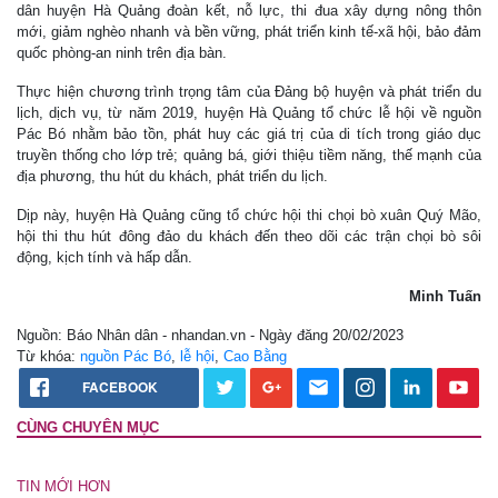
dân huyện Hà Quảng đoàn kết, nỗ lực, thi đua xây dựng nông thôn
mới, giảm nghèo nhanh và bền vững, phát triển kinh tế-xã hội, bảo đảm
quốc phòng-an ninh trên địa bàn.
Thực hiện chương trình trọng tâm của Đảng bộ huyện và phát triển du
lịch, dịch vụ, từ năm 2019, huyện Hà Quảng tổ chức lễ hội về nguồn
Pác Bó nhằm bảo tồn, phát huy các giá trị của di tích trong giáo dục
truyền thống cho lớp trẻ; quảng bá, giới thiệu tiềm năng, thế mạnh của
địa phương, thu hút du khách, phát triển du lịch.
Dịp này, huyện Hà Quảng cũng tổ chức hội thi chọi bò xuân Quý Mão,
hội thi thu hút đông đảo du khách đến theo dõi các trận chọi bò sôi
động, kịch tính và hấp dẫn.
Minh Tuấn
Nguồn: Báo Nhân dân - nhandan.vn - Ngày đăng 20/02/2023
Từ khóa:
nguồn Pác Bó
,
lễ hội
,
Cao Bằng
FACEBOOK
CÙNG CHUYÊN MỤC
TIN MỚI HƠN