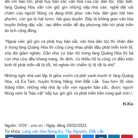
đôi với bảo tồn, phát huy bản sắc văn hóa của các dân tộc. Đặc biệt,
làng Quảng Hòa vẫn còn giữ gìn những nếp nhà sàn, nghề dệt vải
chàm của người Nùng và đang khôi phục văn hóa dân gian hát hèo
phườn, còn gọi là hát lượn, hát giao duyên. Đây là không gian văn hóa
truyền thống đặc sắc, tạo điểm nhấn để địa phương tiến tới phát triển
du lịch cộng đồng.
"Ngoài việc giữ gìn và phát huy bản sắc văn hóa dân tộc thì nhân dân
ở trong làng Quảng Hòa thì cũng cùng nhau phấn đấu phát triển kinh tế,
xóa đói giảm nghèo. Gần như cơ bản thì trong làng Quảng Hòa thì bà
con nhà cửa đều khang trang, ổn định, có nhiều hộ là cũng có điều kiện
kinh tế phát triển rất là tốt, hộ nghèo thì chiếm tỷ lệ rất là nhỏ".
Những ngôi nhà sàn lấp ló giữa vườn cà phê xanh mướt ở làng Quảng
Hòa, xã Ea Tam, huyện Krông Năng, tỉnh Ðắk Lắk. Sau hơn 35 năm
thăng trầm, những nếp nhà ấy vẫn vẹn nguyên bản sắc, được người
Nùng xem là “báu vật” tiếp tục gìn giữ và phát triển trên vùng quê mới./.
H-Xíu
Nguồn: VOV - vov.vn - Ngày đăng 20/02/2023
Từ khóa:
Làng văn hóa Nùng An
,
Tây Nguyên
,
Đắk Lắk