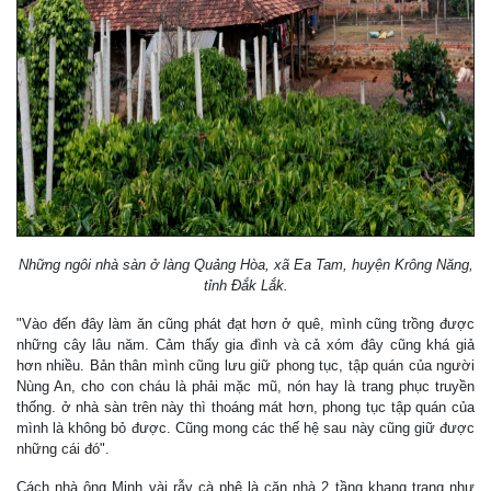
Những ngôi nhà sàn ở làng Quảng Hòa, xã Ea Tam, huyện Krông Năng,
tỉnh Ðắk Lắk.
"Vào đến đây làm ăn cũng phát đạt hơn ở quê, mình cũng trồng được
những cây lâu năm. Cảm thấy gia đình và cả xóm đây cũng khá giả
hơn nhiều. Bản thân mình cũng lưu giữ phong tục, tập quán của người
Nùng An, cho con cháu là phải mặc mũ, nón hay là trang phục truyền
thống. ở nhà sàn trên này thì thoáng mát hơn, phong tục tập quán của
mình là không bỏ được. Cũng mong các thế hệ sau này cũng giữ được
những cái đó".
Cách nhà ông Minh vài rẫy cà phê là căn nhà 2 tầng khang trang như