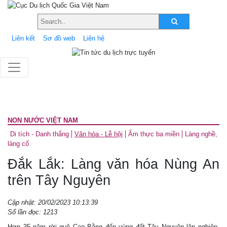
Liên kết
Sơ đồ web
Liên hệ
NON NƯỚC VIỆT NAM
Di tích - Danh thắng
Văn hóa - Lễ hội
Ẩm thực ba miền
Làng nghề,
làng cổ
Đắk Lắk: Làng văn hóa Nùng An
trên Tây Nguyên
Cập nhật: 20/02/2023 10:13:39
Số lần đọc: 1213
Hơn 35 năm rời quê Cao Bằng đến vùng đất Tây Nguyên lập nghiệp,