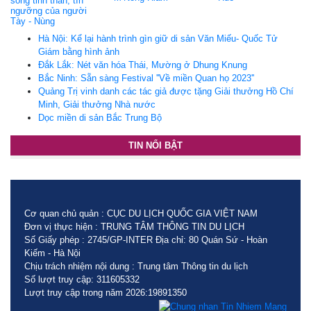
sống tinh thần, tín
ngưỡng của người
Tày - Nùng
Hà Nội: Kể lại hành trình gìn giữ di sản Văn Miếu- Quốc Tử
Giám bằng hình ảnh
Đắk Lắk: Nét văn hóa Thái, Mường ở Dhung Knung
Bắc Ninh: Sẵn sàng Festival ''Về miền Quan họ 2023''
Quảng Trị vinh danh các tác giả được tặng Giải thưởng Hồ Chí
Minh, Giải thưởng Nhà nước
Dọc miền di sản Bắc Trung Bộ
TIN NỔI BẬT
Cơ quan chủ quản : CỤC DU LỊCH QUỐC GIA VIỆT NAM
Đơn vị thực hiện : TRUNG TÂM THÔNG TIN DU LỊCH
Số Giấy phép : 2745/GP-INTER Địa chỉ: 80 Quán Sứ - Hoàn
Kiếm - Hà Nội
Chịu trách nhiệm nội dung : Trung tâm Thông tin du lịch
Số lượt truy cập: 311605332
Lượt truy cập trong năm 2026:19891350