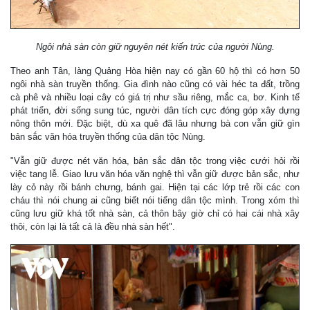
Ngôi nhà sàn còn giữ nguyên nét kiến trúc của người Nùng.
Theo anh Tân, làng Quảng Hòa hiện nay có gần 60 hộ thì có hơn 50
ngôi nhà sàn truyền thống. Gia đình nào cũng có vài héc ta đất, trồng
cà phê và nhiều loại cây có giá trị như sầu riêng, mắc ca, bơ. Kinh tế
phát triển, đời sống sung túc, người dân tích cực đóng góp xây dựng
nông thôn mới. Đặc biệt, dù xa quê đã lâu nhưng bà con vẫn giữ gìn
bản sắc văn hóa truyền thống của dân tộc Nùng.
"Vẫn giữ được nét văn hóa, bản sắc dân tộc trong việc cưới hỏi rồi
việc tang lễ. Giao lưu văn hóa văn nghệ thì vẫn giữ được bản sắc, như
lày cỏ này rồi bánh chưng, bánh gai. Hiện tại các lớp trẻ rồi các con
cháu thì nói chung ai cũng biết nói tiếng dân tộc mình. Trong xóm thì
cũng lưu giữ khá tốt nhà sàn, cả thôn bây giờ chỉ có hai cái nhà xây
thôi, còn lại là tất cả là đều nhà sàn hết".