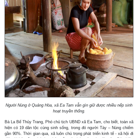
Người Nùng ở Quảng Hòa, xã Ea Tam vẫn gìn giữ được nhiều nếp sinh
hoạt truyền thống.
Bà La Bế Thủy Trang, Phó chủ tịch UBND xã Ea Tam, cho biết, toàn xã
hiện có 19 dân tộc cùng sinh sống, trong đó người Tày – Nùng chiếm
gần 90%. Thời gian qua, xã luôn chú trọng phát triển kinh tế - xã hội đi