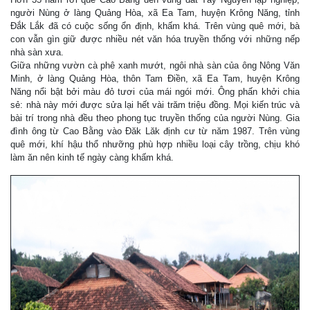
người Nùng ở làng Quảng Hòa, xã Ea Tam, huyện Krông Năng, tỉnh
Đắk Lắk đã có cuộc sống ổn định, khấm khá. Trên vùng quê mới, bà
con vẫn gìn giữ được nhiều nét văn hóa truyền thống với những nếp
nhà sàn xưa.
Giữa những vườn cà phê xanh mướt, ngôi nhà sàn của ông Nông Văn
Minh, ở làng Quảng Hòa, thôn Tam Điền, xã Ea Tam, huyện Krông
Năng nổi bật bởi màu đỏ tươi của mái ngói mới. Ông phấn khởi chia
sẻ: nhà này mới được sửa lại hết vài trăm triệu đồng. Mọi kiến trúc và
bài trí trong nhà đều theo phong tục truyền thống của người Nùng. Gia
đình ông từ Cao Bằng vào Đăk Lăk định cư từ năm 1987. Trên vùng
quê mới, khí hậu thổ nhưỡng phù hợp nhiều loại cây trồng, chịu khó
làm ăn nên kinh tế ngày càng khấm khá.