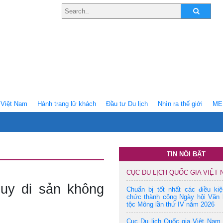
Việt Nam
Hành trang lữ khách
Ðầu tư Du lịch
Nhìn ra thế giới
ME
TIN NỔI BẬT
CỤC DU LỊCH QUỐC GIA VIỆT
uy di sản không
Chuẩn bị tốt nhất các điều ki
chức thành công Ngày hội Văn 
tộc Mông lần thứ IV năm 2026
Cục Du lịch Quốc gia Việt Nam