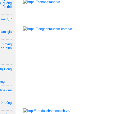
n, quảng
trên thế
a mã QR
ham gia
m hưởng
 an ninh
trị Công
ững
 hóa qua
từ công