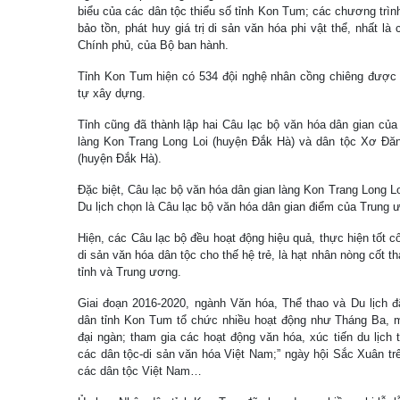
biểu của các dân tộc thiểu số tỉnh Kon Tum; các chương trình
bảo tồn, phát huy giá trị di sản văn hóa phi vật thể, nhất l
Chính phủ, của Bộ ban hành.
Tỉnh Kon Tum hiện có 534 đội nghệ nhân cồng chiêng được c
tự xây dựng.
Tỉnh cũng đã thành lập hai Câu lạc bộ văn hóa dân gian củ
làng Kon Trang Long Loi (huyện Đắk Hà) và dân tộc Xơ Đăn
(huyện Đắk Hà).
Đặc biệt, Câu lạc bộ văn hóa dân gian làng Kon Trang Long 
Du lịch chọn là Câu lạc bộ văn hóa dân gian điểm của Trung 
Hiện, các Câu lạc bộ đều hoạt động hiệu quả, thực hiện tốt c
di sản văn hóa dân tộc cho thế hệ trẻ, là hạt nhân nòng cốt 
tỉnh và Trung ương.
Giai đoạn 2016-2020, ngành Văn hóa, Thể thao và Du lịch
dân tỉnh Kon Tum tổ chức nhiều hoạt động như Tháng Ba, 
đại ngàn; tham gia các hoạt động văn hóa, xúc tiến du lịch
các dân tộc-di sản văn hóa Việt Nam;” ngày hội Sắc Xuân t
các dân tộc Việt Nam…