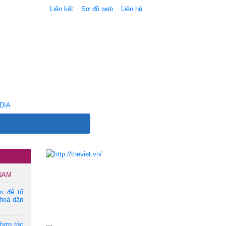
Liên kết
Sơ đồ web
Liên hệ
DIA
 NAM
ện để tổ
hoá dân
 hợp tác