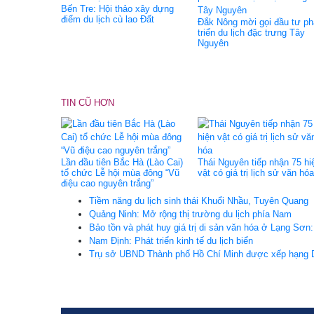
Bến Tre: Hội thảo xây dựng
điểm du lịch cù lao Ðất
Đắk Nông mời gọi đầu tư ph
triển du lịch đặc trưng Tây
Nguyên
TIN CŨ HƠN
Lần đầu tiên Bắc Hà (Lào Cai)
Thái Nguyên tiếp nhận 75 hi
tổ chức Lễ hội mùa đông “Vũ
vật có giá trị lịch sử văn hóa
điệu cao nguyên trắng”
Tiềm năng du lịch sinh thái Khuổi Nhầu, Tuyên Quang
Quảng Ninh: Mở rộng thị trường du lịch phía Nam
Bảo tồn và phát huy giá trị di sản văn hóa ở Lạng Sơn:
Nam Định: Phát triển kinh tế du lịch biển
Trụ sở UBND Thành phố Hồ Chí Minh được xếp hạng Di