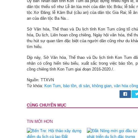
Ủy ban Nhân dân tỉnh Kon Tum đã phục dựng nhiều nghi lễ, l
dân tộc thiểu số như Lễ ăn lúa mới của dân tộc Brâu; lễ bắc
tộc Xơ Đăng; lễ Kâm Bul (cầu an) của dân tộc Gia Rai; lễ ăn 
an của dân tộc Ba Na...
Sở Văn hóa, Thể thao và Du lịch tỉnh Kon Tum cũng tổ ch
hóa, Du lịch, Liên hoan cồng chiêng, Ngày hội văn hóa, thể 
thu hút sự quan tâm đặc biệt của người dân cũng như du khá
tìm hiểu.
Dịp này, Sở Văn hóa, Thể thao và Du lịch tỉnh Kon Tum đ
nhân có cống hiến tiêu biểu, xuất sắc trong việc bảo tồn, 
cồng chiêng tỉnh Kon Tum giai đoạn 2016-2020./.
Nguồn: TTXVN
Từ khóa:
Kon Tum
,
bảo tồn
,
di sản
,
không gian
,
văn hóa cồng
CÙNG CHUYÊN MỤC
TIN MỚI HƠN