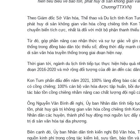
hiến tiêu biểu về bảo tồn, phát huy di sản không gian v
Chương/TTXVN)
Theo Giám đốc Sở Văn hóa, Thể thao và Du lịch tỉnh Kon Tu
phát huy di sản không gian văn hóa cồng chiêng tỉnh Kon
chuyển biến tích cực, nhất là đối với một bộ phận thanh thiếu
Từ đó, góp phần nâng cao nhận thức và sự tự giác về gìn gi
thống trong đồng bào dân tộc thiểu số; đồng thời đẩy mạnh cô
di sản văn hóa truyền thống trong giai đoạn hiện nay.
Thời gian tới, ngành du lịch tỉnh tiếp tục thực hiện hiệu quả 
đoạn 2016-2020 và mở rộng đối tượng của đề án đến các dân tộ
Kon Tum phấn đấu đến năm 2021, 100% làng đồng bào các dân 
có cồng chiêng; 100% cán bộ văn hóa được tập huấn, bồi d
tác bảo tồn cồng chiêng nhằm nâng cao chất lượng đội ngũ c
Ông Nguyễn Văn Bình đề nghị, Ủy ban Nhân dân tỉnh tiếp tụ
tồn, phát huy giá trị không gian văn hóa cồng chiêng tỉnh Ko
Nhân dân các huyện, thành phố huy động mọi nguồn lực đẩy m
trị di sản văn hóa tại địa phương.
Bên cạnh đó, Ủy ban Nhân dân tỉnh kiến nghị Bộ Văn hóa, T
nguồn kinh phí trong công tác kiểm kê, sưu tầm, bảo tồn và 