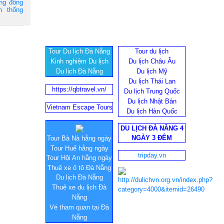
ộng đồng
n thống
Tour Du lịch Đà Nẵng
Tour du lịch
Kinh nghiệm Du lịch
Du lịch Châu Âu
Du lịch Đà Nẵng
Du lịch Mỹ
Du lịch Thái Lan
https://qbtravel.vn/
Du lịch Trung Quốc
Du lịch Nhật Bản
Vietnam Escape Tours
Du lịch Hàn Quốc
DU LỊCH ĐÀ NẴNG 4
NGÀY 3 ĐÊM
Tour Bà Nà hằng ngày
Tour Huế hằng ngày
tripday.vn
Tour Hội An hằng ngày
Thuê xe ô tô Đà Nẵng
Du lịch Đà Nẵng
Thuê xe du lịch Đà
Nẵng
Vé tham quan tại Đà
Nẵng