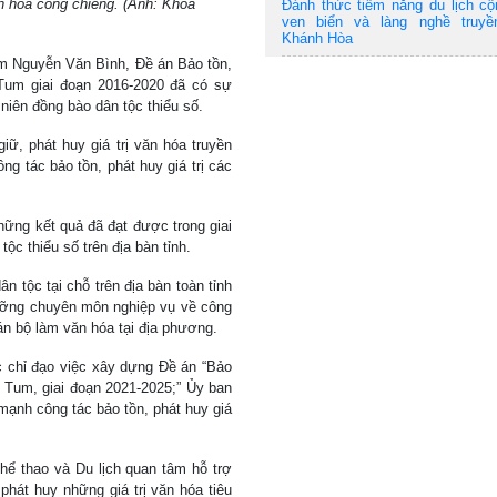
ăn hóa cồng chiêng. (Ảnh: Khoa
Đánh thức tiềm năng du lịch c
ven biển và làng nghề truyề
Khánh Hòa
m Nguyễn Văn Bình, Đề án Bảo tồn,
 Tum giai đoạn 2016-2020 đã có sự
 niên đồng bào dân tộc thiểu số.
ữ, phát huy giá trị văn hóa truyền
ng tác bảo tồn, phát huy giá trị các
những kết quả đã đạt được trong giai
c thiểu số trên địa bàn tỉnh.
tộc tại chỗ trên địa bàn toàn tỉnh
ưỡng chuyên môn nghiệp vụ về công
án bộ làm văn hóa tại địa phương.
c chỉ đạo việc xây dựng Đề án “Bảo
n Tum, giai đoạn 2021-2025;” Ủy ban
ạnh công tác bảo tồn, phát huy giá
hể thao và Du lịch quan tâm hỗ trợ
phát huy những giá trị văn hóa tiêu