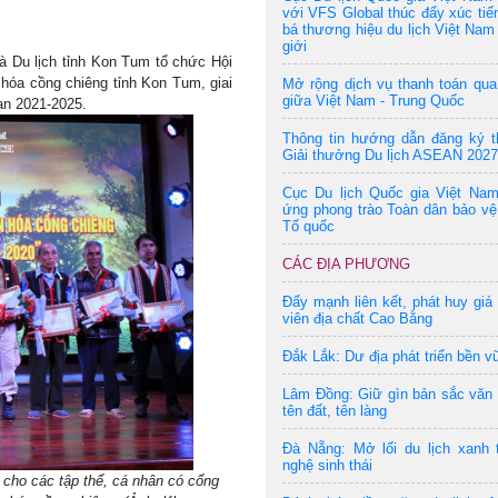
với VFS Global thúc đẩy xúc tiế
bá thương hiệu du lịch Việt Nam 
giới
à Du lịch tỉnh Kon Tum tổ chức Hội
 hóa cồng chiêng tỉnh Kon Tum, giai
Mở rộng dịch vụ thanh toán qu
giữa Việt Nam - Trung Quốc
ạn 2021-2025.
Thông tin hướng dẫn đăng ký t
Giải thưởng Du lịch ASEAN 2027
Cục Du lịch Quốc gia Việt Na
ứng phong trào Toàn dân bảo vệ
Tổ quốc
CÁC ĐỊA PHƯƠNG
Đẩy mạnh liên kết, phát huy giá 
viên địa chất Cao Bằng
Đắk Lắk: Dư địa phát triển bền v
Lâm Đồng: Giữ gìn bản sắc văn
tên đất, tên làng
Đà Nẵng: Mở lối du lịch xanh 
nghệ sinh thái
 cho các tập thể, cá nhân có cống