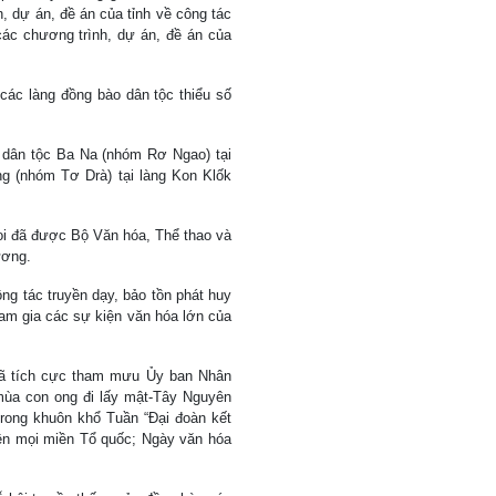
, dự án, đề án của tỉnh về công tác
à các chương trình, dự án, đề án của
ác làng đồng bào dân tộc thiểu số
a dân tộc Ba Na (nhóm Rơ Ngao) tại
g (nhóm Tơ Drà) tại làng Kon Klốk
Loi đã được Bộ Văn hóa, Thể thao và
ương.
ông tác truyền dạy, bảo tồn phát huy
tham gia các sự kiện văn hóa lớn của
 đã tích cực tham mưu Ủy ban Nhân
mùa con ong đi lấy mật-Tây Nguyên
 trong khuôn khổ Tuần “Đại đoàn kết
rên mọi miền Tổ quốc; Ngày văn hóa