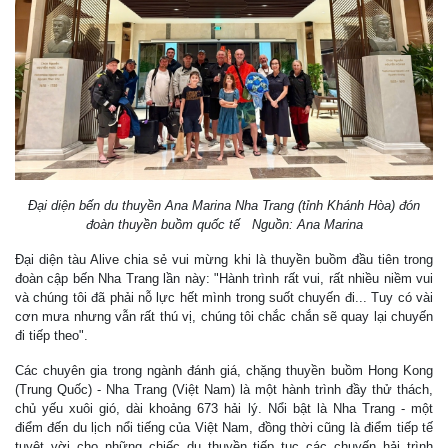
Đại diện bến du thuyền Ana Marina Nha Trang (tỉnh Khánh Hòa) đón
đoàn thuyền buồm quốc tế Nguồn: Ana Marina
Đại diện tàu Alive chia sẻ vui mừng khi là thuyền buồm đầu tiên trong
đoàn cập bến Nha Trang lần này: "Hành trình rất vui, rất nhiều niềm vui
và chúng tôi đã phải nỗ lực hết mình trong suốt chuyến đi... Tuy có vài
cơn mưa nhưng vẫn rất thú vị, chúng tôi chắc chắn sẽ quay lại chuyến
đi tiếp theo".
Các chuyên gia trong ngành đánh giá, chặng thuyền buồm Hong Kong
(Trung Quốc) - Nha Trang (Việt Nam) là một hành trình đầy thử thách,
chủ yếu xuôi gió, dài khoảng 673 hải lý. Nổi bật là Nha Trang - một
điểm đến du lịch nổi tiếng của Việt Nam, đồng thời cũng là điểm tiếp tế
tuyệt vời cho những chiếc du thuyền tiếp tục các chuyến hải trình