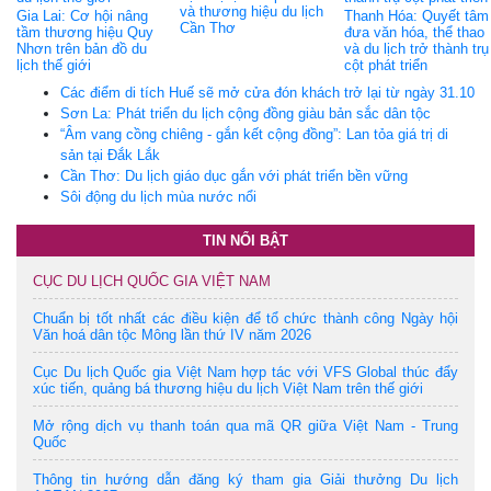
và thương hiệu du lịch
Gia Lai: Cơ hội nâng
Thanh Hóa: Quyết tâm
Cần Thơ
tầm thương hiệu Quy
đưa văn hóa, thể thao
Nhơn trên bản đồ du
và du lịch trở thành trụ
lịch thế giới
cột phát triển
Các điểm di tích Huế sẽ mở cửa đón khách trở lại từ ngày 31.10
Sơn La: Phát triển du lịch cộng đồng giàu bản sắc dân tộc
“Âm vang cồng chiêng - gắn kết cộng đồng”: Lan tỏa giá trị di
sản tại Đắk Lắk
Cần Thơ: Du lịch giáo dục gắn với phát triển bền vững
Sôi động du lịch mùa nước nổi
TIN NỔI BẬT
CỤC DU LỊCH QUỐC GIA VIỆT NAM
Chuẩn bị tốt nhất các điều kiện để tổ chức thành công Ngày hội
Văn hoá dân tộc Mông lần thứ IV năm 2026
Cục Du lịch Quốc gia Việt Nam hợp tác với VFS Global thúc đẩy
xúc tiến, quảng bá thương hiệu du lịch Việt Nam trên thế giới
Mở rộng dịch vụ thanh toán qua mã QR giữa Việt Nam - Trung
Quốc
Thông tin hướng dẫn đăng ký tham gia Giải thưởng Du lịch