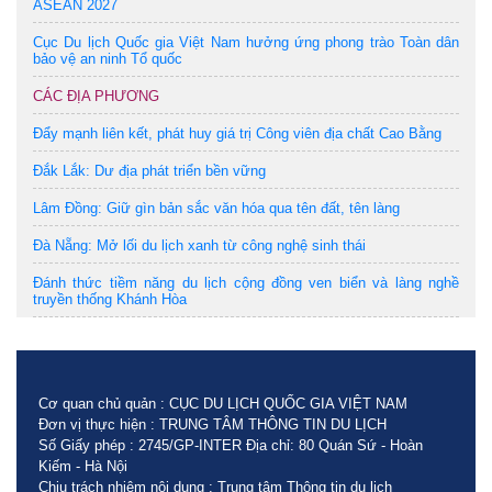
ASEAN 2027
Cục Du lịch Quốc gia Việt Nam hưởng ứng phong trào Toàn dân
bảo vệ an ninh Tổ quốc
CÁC ĐỊA PHƯƠNG
Đẩy mạnh liên kết, phát huy giá trị Công viên địa chất Cao Bằng
Đắk Lắk: Dư địa phát triển bền vững
Lâm Đồng: Giữ gìn bản sắc văn hóa qua tên đất, tên làng
Đà Nẵng: Mở lối du lịch xanh từ công nghệ sinh thái
Đánh thức tiềm năng du lịch cộng đồng ven biển và làng nghề
truyền thống Khánh Hòa
Cơ quan chủ quản : CỤC DU LỊCH QUỐC GIA VIỆT NAM
Đơn vị thực hiện : TRUNG TÂM THÔNG TIN DU LỊCH
Số Giấy phép : 2745/GP-INTER Địa chỉ: 80 Quán Sứ - Hoàn
Kiếm - Hà Nội
Chịu trách nhiệm nội dung : Trung tâm Thông tin du lịch