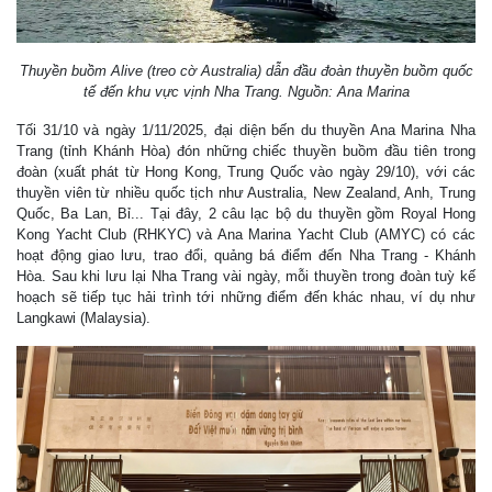
Thuyền buồm Alive (treo cờ Australia) dẫn đầu đoàn thuyền buồm quốc
tế đến khu vực vịnh Nha Trang. Nguồn: Ana Marina
Tối 31/10 và ngày 1/11/2025, đại diện bến du thuyền Ana Marina Nha
Trang (tỉnh Khánh Hòa) đón những chiếc thuyền buồm đầu tiên trong
đoàn (xuất phát từ Hong Kong, Trung Quốc vào ngày 29/10), với các
thuyền viên từ nhiều quốc tịch như Australia, New Zealand, Anh, Trung
Quốc, Ba Lan, Bỉ... Tại đây, 2 câu lạc bộ du thuyền gồm Royal Hong
Kong Yacht Club (RHKYC) và Ana Marina Yacht Club (AMYC) có các
hoạt động giao lưu, trao đổi, quảng bá điểm đến Nha Trang - Khánh
Hòa. Sau khi lưu lại Nha Trang vài ngày, mỗi thuyền trong đoàn tuỳ kế
hoạch sẽ tiếp tục hải trình tới những điểm đến khác nhau, ví dụ như
Langkawi (Malaysia).