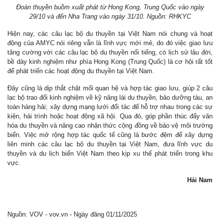
Đoàn thuyền buồm xuất phát từ Hong Kong, Trung Quốc vào ngày
29/10 và đến Nha Trang vào ngày 31/10. Nguồn: RHKYC
Hiện nay, các câu lạc bộ du thuyền tại Việt Nam nói chung và hoạt
động của AMYC nói riêng vẫn là lĩnh vực mới mẻ, do đó việc giao lưu
tăng cường với các câu lạc bộ du thuyền nổi tiếng, có lịch sử lâu đời,
bề dày kinh nghiệm như phía Hong Kong (Trung Quốc) là cơ hội rất tốt
để phát triển các hoạt động du thuyền tại Việt Nam.
Đây cũng là dịp thắt chặt mối quan hệ và hợp tác giao lưu, giúp 2 câu
lạc bộ trao đổi kinh nghiệm về kỹ năng lái du thuyền, bảo dưỡng tàu, an
toàn hàng hải; xây dựng mạng lưới đối tác để hỗ trợ nhau trong các sự
kiện, hải trình hoặc hoạt động xã hội. Qua đó, góp phần thúc đẩy văn
hóa du thuyền và nâng cao nhận thức cộng đồng về bảo vệ môi trường
biển. Việc mở rộng hợp tác quốc tế cũng là bước đệm để xây dựng
liên minh các câu lạc bộ du thuyền tại Việt Nam, đưa lĩnh vực du
thuyền và du lịch biển Việt Nam theo kịp xu thế phát triển trong khu
vực.
Hải Nam
Nguồn: VOV - vov.vn - Ngày đăng 01/11/2025