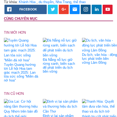
Từ khóa:
Khánh Hòa
,
du thuyền
,
Nha Trang
,
thể thao
FACEBOOK
CÙNG CHUYÊN MỤC
TIN MỚI HƠN
Du lịch, văn hóa - động
lực phát triển bền
Đà Nẵng nỗ lực giữ
vững Lâm Đồng
rừng xanh, biển sạch
Tuyên Quang hướng
để phát triển du lịch
tới Lễ hội Hoa tam
bền vững
giác mạch 2025: Lan
tỏa sức sống ''Miền đá
nở hoa''
TIN CŨ HƠN
Định vị lại sản phẩm