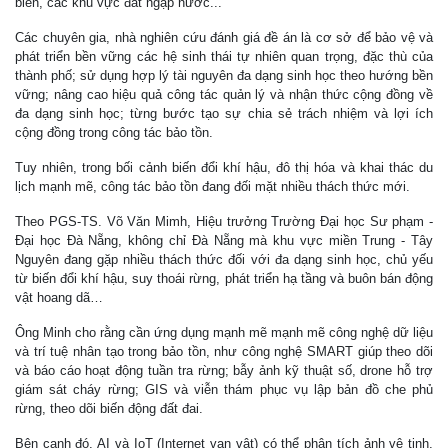
biển, các khu vực đất ngập nước...
Các chuyên gia, nhà nghiên cứu đánh giá đề án là cơ sở để bảo vệ và
phát triển bền vững các hệ sinh thái tự nhiên quan trọng, đặc thù của
thành phố; sử dụng hợp lý tài nguyên đa dạng sinh học theo hướng bền
vững; nâng cao hiệu quả công tác quản lý và nhận thức cộng đồng về
đa dạng sinh học; từng bước tạo sự chia sẻ trách nhiệm và lợi ích
cộng đồng trong công tác bảo tồn.
Tuy nhiên, trong bối cảnh biến đổi khí hậu, đô thị hóa và khai thác du
lịch mạnh mẽ, công tác bảo tồn đang đối mặt nhiều thách thức mới.
Theo PGS-TS. Võ Văn Mimh, Hiệu trưởng Trường Đại học Sư phạm -
Đại học Đà Nẵng, không chỉ Đà Nẵng mà khu vực miền Trung - Tây
Nguyên đang gặp nhiều thách thức đối với đa dạng sinh học, chủ yếu
từ biến đổi khí hậu, suy thoái rừng, phát triển hạ tầng và buôn bán động
vật hoang dã…
Ông Minh cho rằng cần ứng dụng mạnh mẽ mạnh mẽ công nghệ dữ liệu
và trí tuệ nhân tạo trong bảo tồn, như công nghệ SMART giúp theo dõi
và báo cáo hoạt động tuần tra rừng; bẫy ảnh kỹ thuật số, drone hỗ trợ
giám sát cháy rừng; GIS và viễn thám phục vụ lập bản đồ che phủ
rừng, theo dõi biến động đất đai.
Bên cạnh đó, AI và IoT (Internet vạn vật) có thể phân tích ảnh vệ tinh,