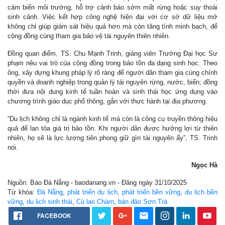
cảm biến môi trường, hỗ trợ cảnh báo sớm mất rừng hoặc suy thoái
sinh cảnh. Việc kết hợp công nghệ hiện đại với cơ sở dữ liệu mở
không chỉ giúp giám sát hiệu quả hơn mà còn tăng tính minh bạch, để
cộng đồng cùng tham gia bảo vệ tài nguyên thiên nhiên.
Đồng quan điểm, TS. Chu Mạnh Trinh, giảng viên Trường Đại học Sư
phạm nêu vai trò của cộng đồng trong bảo tồn đa dạng sinh học. Theo
ông, xây dựng khung pháp lý rõ ràng để người dân tham gia cùng chính
quyền và doanh nghiệp trong quản lý tài nguyên rừng, nước, biển; đồng
thời đưa nội dung kinh tế tuần hoàn và sinh thái học ứng dụng vào
chương trình giáo dục phổ thông, gắn với thực hành tại địa phương.
“Du lịch không chỉ là ngành kinh tế mà còn là công cụ truyền thông hiệu
quả để lan tỏa giá trị bảo tồn. Khi người dân được hưởng lợi từ thiên
nhiên, họ sẽ là lực lượng tiên phong giữ gìn tài nguyên ấy”, TS. Trinh
nói.
Ngọc Hà
Nguồn: Báo Đà Nẵng - baodanang.vn - Đăng ngày 31/10/2025
Từ khóa:
Đà Nẵng
,
phát triển du lịch
,
phát triển bền vững
,
du lịch bền
vững
,
du lịch sinh thái
,
Cù lao Chàm
,
bán đảo Sơn Trà
FACEBOOK