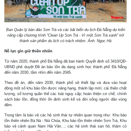
Ban Quản lý bán đảo Sơn Trà và các bãi biển du lịch Đà Nẵng dự kiến
nâng cấp chương trình “Clean Up Sơn Trà - Vì một Sơn Trà xanh” trở
thành sản phẩm du lịch có trách nhiệm. Ảnh: Ngọc Hà
Nỗ lực gìn giữ thiên nhiên
Từ năm 2020, thành phố Đà Nẵng đã ban hành Quyết định số 3410/QĐ-
UBND phê duyệt Đề án bảo tồn đa dạng sinh học thành phố Đà Nẵng
đến năm 2030, tầm nhìn đến năm 2045.
Theo đề án, đến năm 2030, thành phố sẽ thiết lập và đưa vào hoạt
động một số khu bảo tồn được nâng hạng, thành lập mới; cải thiện chất
lượng, số lượng quần thể các loài nguy cấp; hoàn thiện cơ chế, chính
sách bảo tồn, đồng thời ổn định sinh kế và đời sống người dân vùng
đệm.
Trọng tâm là bảo vệ các hệ sinh thái tự nhiên quan trọng như: Khu bảo
tồn thiên nhiên Bà Nà - Núi Chúa, Khu bảo tồn thiên nhiên Sơn Trà, Khu
bảo vệ cảnh quan Nam Hải Vân...; các hệ sinh thái san hô, thảm cỏ