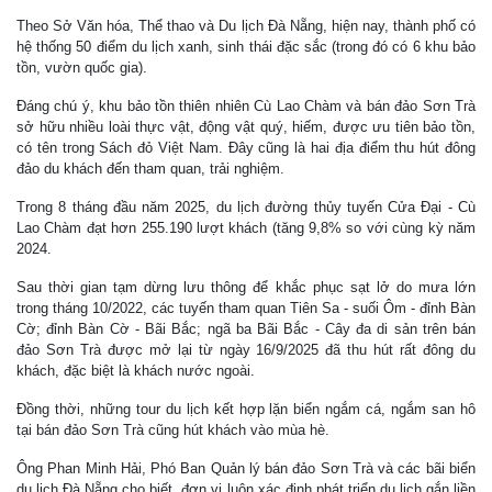
Theo Sở Văn hóa, Thể thao và Du lịch Đà Nẵng, hiện nay, thành phố có
hệ thống 50 điểm du lịch xanh, sinh thái đặc sắc (trong đó có 6 khu bảo
tồn, vườn quốc gia).
Đáng chú ý, khu bảo tồn thiên nhiên Cù Lao Chàm và bán đảo Sơn Trà
sở hữu nhiều loài thực vật, động vật quý, hiếm, được ưu tiên bảo tồn,
có tên trong Sách đỏ Việt Nam. Đây cũng là hai địa điểm thu hút đông
đảo du khách đến tham quan, trải nghiệm.
Trong 8 tháng đầu năm 2025, du lịch đường thủy tuyến Cửa Đại - Cù
Lao Chàm đạt hơn 255.190 lượt khách (tăng 9,8% so với cùng kỳ năm
2024.
Sau thời gian tạm dừng lưu thông để khắc phục sạt lở do mưa lớn
trong tháng 10/2022, các tuyến tham quan Tiên Sa - suối Ôm - đỉnh Bàn
Cờ; đỉnh Bàn Cờ - Bãi Bắc; ngã ba Bãi Bắc - Cây đa di sản trên bán
đảo Sơn Trà được mở lại từ ngày 16/9/2025 đã thu hút rất đông du
khách, đặc biệt là khách nước ngoài.
Đồng thời, những tour du lịch kết hợp lặn biển ngắm cá, ngắm san hô
tại bán đảo Sơn Trà cũng hút khách vào mùa hè.
Ông Phan Minh Hải, Phó Ban Quản lý bán đảo Sơn Trà và các bãi biển
du lịch Đà Nẵng cho biết, đơn vị luôn xác định phát triển du lịch gắn liền