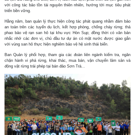
với công tác bảo tồn tài nguyên thiên nhiên, hướng tới mục tiêu phát
triển bền vững.
Hằng năm, ban quản lý thực hiện công tác phát quang nhằm đảm bảo
an toàn trên các tuyến du lịch, kết hợp phòng, chống cháy rừng; thả
phao bảo vệ rạn san hô tại khu vực Hòn Sụp; đồng thời có văn bản
nhắc nhở các đơn vị, chủ đầu tư dự án có mặt nước được giao gắn
với vùng san hô thực hiện nghiêm bảo vệ hệ sinh thái biển.
Ban Quản lý phối hợp, tham gia các đoàn liên ngành kiểm tra, ngăn
chặn hành vi phá rừng, khai thác, mua bán, vận chuyển lâm sản và
động vật rừng trái phép tại bán đảo Sơn Trà...