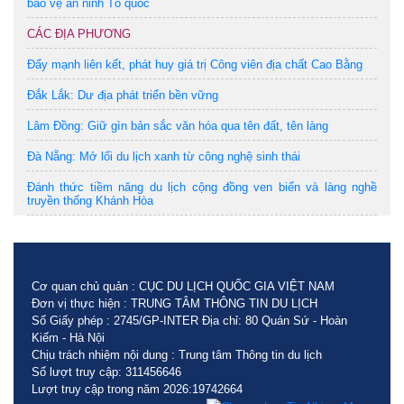
bảo vệ an ninh Tổ quốc
CÁC ĐỊA PHƯƠNG
Đẩy mạnh liên kết, phát huy giá trị Công viên địa chất Cao Bằng
Đắk Lắk: Dư địa phát triển bền vững
Lâm Đồng: Giữ gìn bản sắc văn hóa qua tên đất, tên làng
Đà Nẵng: Mở lối du lịch xanh từ công nghệ sinh thái
Đánh thức tiềm năng du lịch cộng đồng ven biển và làng nghề
truyền thống Khánh Hòa
Cơ quan chủ quản : CỤC DU LỊCH QUỐC GIA VIỆT NAM
Đơn vị thực hiện : TRUNG TÂM THÔNG TIN DU LỊCH
Số Giấy phép : 2745/GP-INTER Địa chỉ: 80 Quán Sứ - Hoàn
Kiếm - Hà Nội
Chịu trách nhiệm nội dung : Trung tâm Thông tin du lịch
Số lượt truy cập: 311456646
Lượt truy cập trong năm 2026:19742664