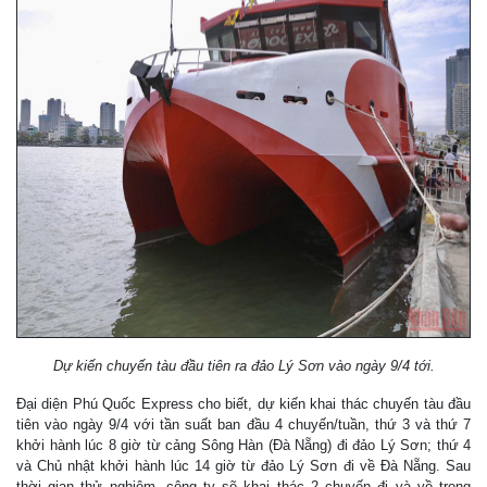
Dự kiến chuyến tàu đầu tiên ra đảo Lý Sơn vào ngày 9/4 tới.
Đại diện Phú Quốc Express cho biết, dự kiến khai thác chuyến tàu đầu
tiên vào ngày 9/4 với tần suất ban đầu 4 chuyến/tuần, thứ 3 và thứ 7
khởi hành lúc 8 giờ từ cảng Sông Hàn (Đà Nẵng) đi đảo Lý Sơn; thứ 4
và Chủ nhật khởi hành lúc 14 giờ từ đảo Lý Sơn đi về Đà Nẵng. Sau
thời gian thử nghiệm, công ty sẽ khai thác 2 chuyến đi và về trong