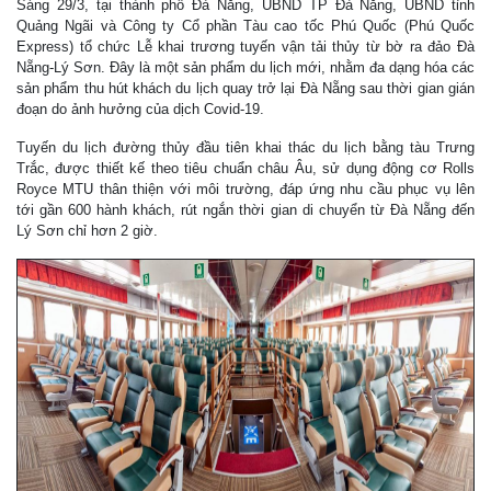
Sáng 29/3, tại thành phố Đà Nẵng, UBND TP Đà Nẵng, UBND tỉnh
Quảng Ngãi và Công ty Cổ phần Tàu cao tốc Phú Quốc (Phú Quốc
Express) tổ chức Lễ khai trương tuyến vận tải thủy từ bờ ra đảo Đà
Nẵng-Lý Sơn. Đây là một sản phẩm du lịch mới, nhằm đa dạng hóa các
sản phẩm thu hút khách du lịch quay trở lại Đà Nẵng sau thời gian gián
đoạn do ảnh hưởng của dịch Covid-19.
Tuyến du lịch đường thủy đầu tiên khai thác du lịch bằng tàu Trưng
Trắc, được thiết kế theo tiêu chuẩn châu Âu, sử dụng động cơ Rolls
Royce MTU thân thiện với môi trường, đáp ứng nhu cầu phục vụ lên
tới gần 600 hành khách, rút ngắn thời gian di chuyển từ Đà Nẵng đến
Lý Sơn chỉ hơn 2 giờ.