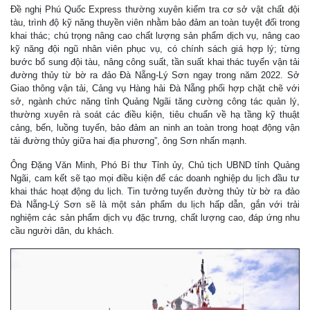
Đề nghị Phú Quốc Express thường xuyên kiểm tra cơ sở vật chất đội
tàu, trình độ kỹ năng thuyền viên nhằm bảo đảm an toàn tuyệt đối trong
khai thác; chú trọng nâng cao chất lượng sản phẩm dịch vụ, nâng cao
kỹ năng đội ngũ nhân viên phục vụ, có chính sách giá hợp lý; từng
bước bổ sung đội tàu, nâng công suất, tần suất khai thác tuyến vận tải
đường thủy từ bờ ra đảo Đà Nẵng-Lý Sơn ngay trong năm 2022. Sở
Giao thông vận tải, Cảng vụ Hàng hải Đà Nẵng phối hợp chặt chẽ với
sở, ngành chức năng tỉnh Quảng Ngãi tăng cường công tác quản lý,
thường xuyên rà soát các điều kiện, tiêu chuẩn về hạ tầng kỹ thuật
cảng, bến, luồng tuyến, bảo đảm an ninh an toàn trong hoạt động vận
tải đường thủy giữa hai địa phương”, ông Sơn nhấn mạnh.
Ông Đặng Văn Minh, Phó Bí thư Tỉnh ủy, Chủ tịch UBND tỉnh Quảng
Ngãi, cam kết sẽ tạo mọi điều kiện để các doanh nghiệp du lịch đầu tư
khai thác hoạt động du lịch. Tin tưởng tuyến đường thủy từ bờ ra đảo
Đà Nẵng-Lý Sơn sẽ là một sản phẩm du lịch hấp dẫn, gắn với trải
nghiệm các sản phẩm dịch vụ đặc trưng, chất lượng cao, đáp ứng nhu
cầu người dân, du khách.