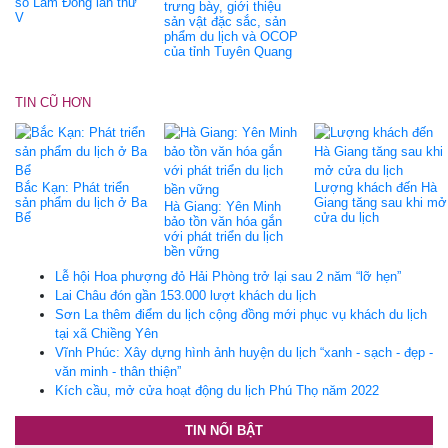
số Lâm Đồng lần thứ
trưng bày, giới thiệu
V
sản vật đặc sắc, sản
phẩm du lịch và OCOP
của tỉnh Tuyên Quang
TIN CŨ HƠN
Bắc Kạn: Phát triển
Lượng khách đến Hà
sản phẩm du lịch ở Ba
Giang tăng sau khi mở
Hà Giang: Yên Minh
Bể
cửa du lịch
bảo tồn văn hóa gắn
với phát triển du lịch
bền vững
Lễ hội Hoa phượng đỏ Hải Phòng trở lại sau 2 năm “lỡ hẹn”
Lai Châu đón gần 153.000 lượt khách du lịch
Sơn La thêm điểm du lịch cộng đồng mới phục vụ khách du lịch
tại xã Chiềng Yên
Vĩnh Phúc: Xây dựng hình ảnh huyện du lịch “xanh - sạch - đẹp -
văn minh - thân thiện”
Kích cầu, mở cửa hoạt động du lịch Phú Thọ năm 2022
TIN NỔI BẬT