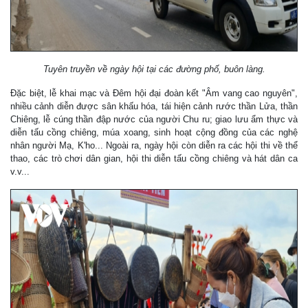
Tuyên truyền về ngày hội tại các đường phố, buôn làng.
Đặc biệt, lễ khai mạc và Đêm hội đại đoàn kết "Âm vang cao nguyên",
nhiều cảnh diễn được sân khấu hóa, tái hiện cảnh rước thần Lửa, thần
Chiêng, lễ cúng thần đập nước của người Chu ru; giao lưu ẩm thực và
diễn tấu cồng chiêng, múa xoang, sinh hoạt cộng đồng của các nghệ
nhân người Mạ, K'ho... Ngoài ra, ngày hội còn diễn ra các hội thi về thể
thao, các trò chơi dân gian, hội thi diễn tấu cồng chiêng và hát dân ca
v.v...