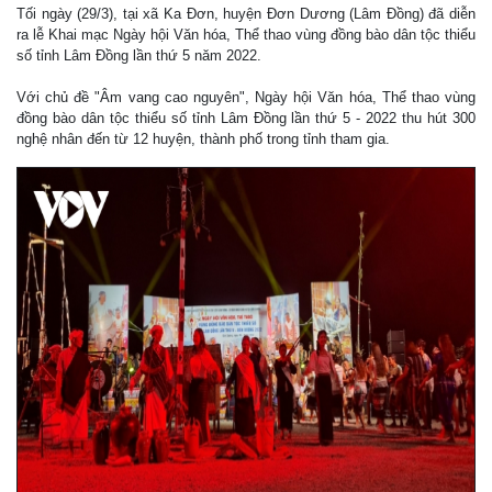
Tối ngày (29/3), tại xã Ka Đơn, huyện Đơn Dương (Lâm Đồng) đã diễn
ra lễ Khai mạc Ngày hội Văn hóa, Thể thao vùng đồng bào dân tộc thiểu
số tỉnh Lâm Đồng lần thứ 5 năm 2022.
Với chủ đề "Âm vang cao nguyên", Ngày hội Văn hóa, Thể thao vùng
đồng bào dân tộc thiểu số tỉnh Lâm Đồng lần thứ 5 - 2022 thu hút 300
nghệ nhân đến từ 12 huyện, thành phố trong tỉnh tham gia.