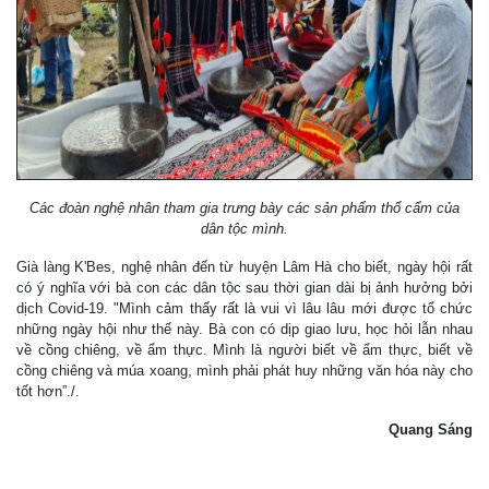
Các đoàn nghệ nhân tham gia trưng bày các sản phẩm thổ cẩm của
dân tộc mình.
Già làng K'Bes, nghệ nhân đến từ huyện Lâm Hà cho biết, ngày hội rất
có ý nghĩa với bà con các dân tộc sau thời gian dài bị ảnh hưởng bởi
dịch Covid-19. "Mình cảm thấy rất là vui vì lâu lâu mới được tổ chức
những ngày hội như thế này. Bà con có dịp giao lưu, học hỏi lẫn nhau
về cồng chiêng, về ẩm thực. Mình là người biết về ẩm thực, biết về
cồng chiêng và múa xoang, mình phải phát huy những văn hóa này cho
tốt hơn”./.
Quang Sáng