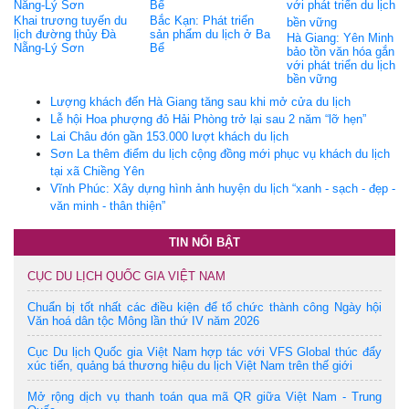
Khai trương tuyến du
Bắc Kạn: Phát triển
lịch đường thủy Đà
sản phẩm du lịch ở Ba
Hà Giang: Yên Minh
Nẵng-Lý Sơn
Bể
bảo tồn văn hóa gắn
với phát triển du lịch
bền vững
Lượng khách đến Hà Giang tăng sau khi mở cửa du lịch
Lễ hội Hoa phượng đỏ Hải Phòng trở lại sau 2 năm “lỡ hẹn”
Lai Châu đón gần 153.000 lượt khách du lịch
Sơn La thêm điểm du lịch cộng đồng mới phục vụ khách du lịch
tại xã Chiềng Yên
Vĩnh Phúc: Xây dựng hình ảnh huyện du lịch “xanh - sạch - đẹp -
văn minh - thân thiện”
TIN NỔI BẬT
CỤC DU LỊCH QUỐC GIA VIỆT NAM
Chuẩn bị tốt nhất các điều kiện để tổ chức thành công Ngày hội
Văn hoá dân tộc Mông lần thứ IV năm 2026
Cục Du lịch Quốc gia Việt Nam hợp tác với VFS Global thúc đẩy
xúc tiến, quảng bá thương hiệu du lịch Việt Nam trên thế giới
Mở rộng dịch vụ thanh toán qua mã QR giữa Việt Nam - Trung