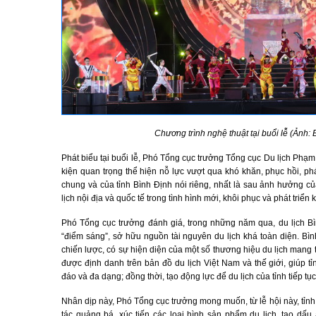
Chương trình nghệ thuật tại buổi lễ (Ảnh:
Phát biểu tại buổi lễ, Phó Tổng cục trưởng Tổng cục Du lịch Phạ
kiện quan trọng thể hiện nỗ lực vượt qua khó khăn, phục hồi, ph
chung và của tỉnh Bình Định nói riêng, nhất là sau ảnh hưởng c
lịch nội địa và quốc tế trong tình hình mới, khôi phục và phát triển k
Phó Tổng cục trưởng đánh giá, trong những năm qua, du lịch Bì
“điểm sáng”, sở hữu nguồn tài nguyên du lịch khá toàn diện. Bì
chiến lược, có sự hiện diện của một số thương hiệu du lịch mang
được định danh trên bản đồ du lịch Việt Nam và thế giới, giúp t
đáo và đa dạng; đồng thời, tạo động lực để du lịch của tỉnh tiếp tụ
Nhân dịp này, Phó Tổng cục trưởng mong muốn, từ lễ hội này, tỉ
tác quảng bá, xúc tiến các loại hình sản phẩm du lịch, tạo dấu