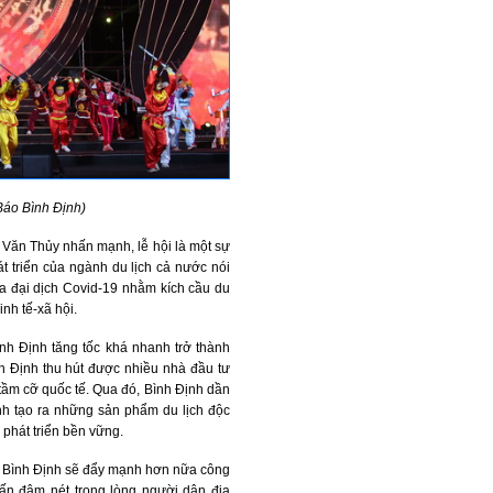
 Báo Bình Định)
m Văn Thủy nhấn mạnh, lễ hội là một sự
át triển của ngành du lịch cả nước nói
ủa đại dịch Covid-19 nhằm kích cầu du
inh tế-xã hội.
nh Định tăng tốc khá nhanh trở thành
nh Định thu hút được nhiều nhà đầu tư
 tầm cỡ quốc tế. Qua đó, Bình Định dần
ỉnh tạo ra những sản phẩm du lịch độc
c phát triển bền vững.
nh Bình Định sẽ đẩy mạnh hơn nữa công
 ấn đậm nét trong lòng người dân địa