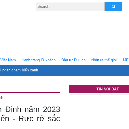
Việt Nam
Hành trang lữ khách
Ðầu tư Du lịch
Nhìn ra thế giới
ME
ại ngàn chạm biển xanh
TIN NỔI BẬT
nh
nh Định năm 2023
iển - Rực rỡ sắc