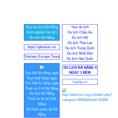
Tour Du lịch Đà Nẵng
Tour du lịch
Kinh nghiệm Du lịch
Du lịch Châu Âu
Du lịch Đà Nẵng
Du lịch Mỹ
Du lịch Thái Lan
https://qbtravel.vn/
Du lịch Trung Quốc
Du lịch Nhật Bản
Vietnam Escape Tours
Du lịch Hàn Quốc
DU LỊCH ĐÀ NẴNG 4
NGÀY 3 ĐÊM
Tour Bà Nà hằng ngày
Tour Huế hằng ngày
tripday.vn
Tour Hội An hằng ngày
Thuê xe ô tô Đà Nẵng
Du lịch Đà Nẵng
Thuê xe du lịch Đà
Nẵng
Vé tham quan tại Đà
Nẵng