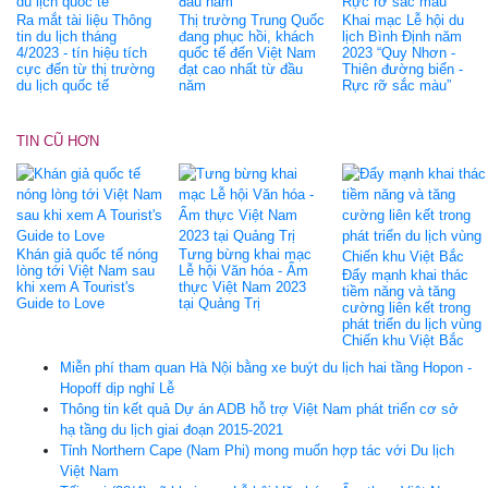
Ra mắt tài liệu Thông
Thị trường Trung Quốc
Khai mạc Lễ hội du
tin du lịch tháng
đang phục hồi, khách
lịch Bình Định năm
4/2023 - tín hiệu tích
quốc tế đến Việt Nam
2023 “Quy Nhơn -
cực đến từ thị trường
đạt cao nhất từ đầu
Thiên đường biển -
du lịch quốc tế
năm
Rực rỡ sắc màu”
TIN CŨ HƠN
Khán giả quốc tế nóng
Tưng bừng khai mạc
lòng tới Việt Nam sau
Lễ hội Văn hóa - Ẩm
Đẩy mạnh khai thác
khi xem A Tourist's
thực Việt Nam 2023
tiềm năng và tăng
Guide to Love
tại Quảng Trị
cường liên kết trong
phát triển du lịch vùng
Chiến khu Việt Bắc
Miễn phí tham quan Hà Nội bằng xe buýt du lịch hai tầng Hopon -
Hopoff dịp nghỉ Lễ
Thông tin kết quả Dự án ADB hỗ trợ Việt Nam phát triển cơ sở
hạ tầng du lịch giai đoạn 2015-2021
Tỉnh Northern Cape (Nam Phi) mong muốn hợp tác với Du lịch
Việt Nam