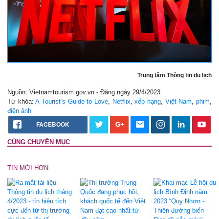
Trung tâm Thông tin du lịch
Nguồn: Vietnamtourism.gov.vn - Đăng ngày 29/4/2023
Từ khóa:
A Tourist’s Guide to Love
,
Netflix
,
xếp hạng
,
Việt Nam
,
phim
,
điện ảnh
FACEBOOK
CÙNG CHUYÊN MỤC
TIN MỚI HƠN