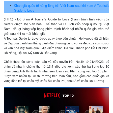
Khán giả quốc tế nóng lòng tới Việt Nam sau khi xem A Tourist's
Guide to Love
(TITC) - Bộ phim A Tourist's Guide to Love (Hành trình tình yêu) của
Netflix được Bộ Văn hoá, Thể thao và Du lịch cấp phép quay tại Việt
Nam, đã lọt bảng xếp hạng phim thịnh hành tại nhiều quốc gia trên thế
giới sau khi ra mắt khán giả.
A Tourist's Guide to Love được quay theo tiêu chuẩn Hollywood đã tái hiện
vẻ đẹp của danh lam thắng cảnh địa phương cùng với vẻ đẹp của con người
và văn hóa Việt Nam qua 6 địa điểm chính: Hà Nội, Thành phố Hồ Chí Minh,
Đà Nẵng, Hội An, Mỹ Sơn và Hà Giang.
Chính thức lên sóng toàn cầu và độc quyền trên Netflix từ 21/4/2023, bộ
phim đã nhanh chóng thu hút 13,4 triệu giờ xem, xếp thứ ba trong top 10
phim tiếng Anh thịnh hành nhất trên toàn cầu. Phim cũng vào top 10 phim
được xem nhiều tại 78 thị trường trên toàn cầu, bao gồm các quốc gia và
vùng lãnh thổ tại châu Mỹ, châu Âu, châu Phi, châu Á và châu Đại Dương.