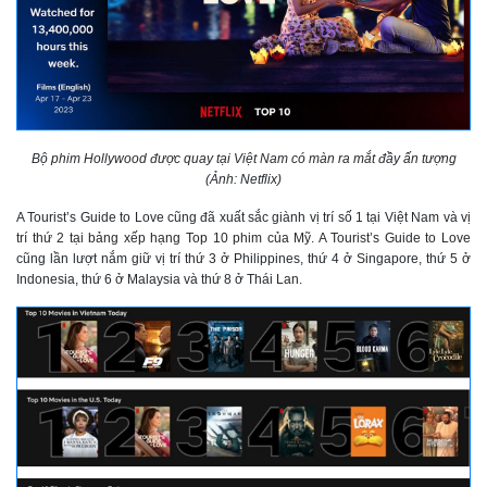
Bộ phim Hollywood được quay tại Việt Nam có màn ra mắt đầy ấn tượng
(Ảnh: Netflix)
A Tourist’s Guide to Love cũng đã xuất sắc giành vị trí số 1 tại Việt Nam và vị
trí thứ 2 tại bảng xếp hạng Top 10 phim của Mỹ. A Tourist’s Guide to Love
cũng lần lượt nắm giữ vị trí thứ 3 ở Philippines, thứ 4 ở Singapore, thứ 5 ở
Indonesia, thứ 6 ở Malaysia và thứ 8 ở Thái Lan.