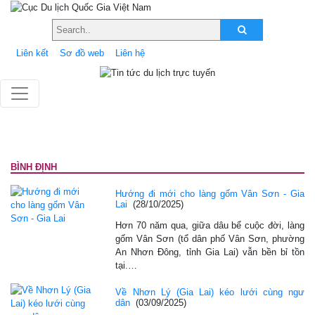
Liên kết
Sơ đồ web
Liên hệ
BÌNH ĐỊNH
Hướng đi mới cho làng gốm Vân Sơn - Gia
Lai
(28/10/2025)
Hơn 70 năm qua, giữa dâu bể cuộc đời, làng
gốm Vân Sơn (tổ dân phố Vân Sơn, phường
An Nhơn Ðông, tỉnh Gia Lai) vẫn bền bỉ tồn
tại.…
Về Nhơn Lý (Gia Lai) kéo lưới cùng ngư
dân
(03/09/2025)