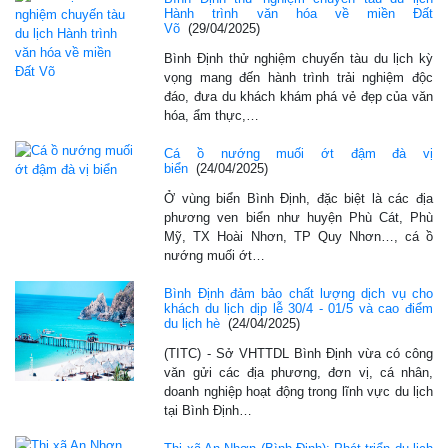
Hành trình văn hóa về miền Đất
Võ
(29/04/2025)
Bình Định thử nghiệm chuyến tàu du lịch kỳ
vọng mang đến hành trình trải nghiệm độc
đáo, đưa du khách khám phá vẻ đẹp của văn
hóa, ẩm thực,…
Cá ồ nướng muối ớt đậm đà vị
biển
(24/04/2025)
Ở vùng biển Bình Định, đặc biệt là các địa
phương ven biển như huyện Phù Cát, Phù
Mỹ, TX Hoài Nhơn, TP Quy Nhơn…, cá ồ
nướng muối ớt…
Bình Định đảm bảo chất lượng dịch vụ cho
khách du lịch dịp lễ 30/4 - 01/5 và cao điểm
du lịch hè
(24/04/2025)
(TITC) - Sở VHTTDL Bình Định vừa có công
văn gửi các địa phương, đơn vị, cá nhân,
doanh nghiệp hoạt động trong lĩnh vực du lịch
tại Bình Định…