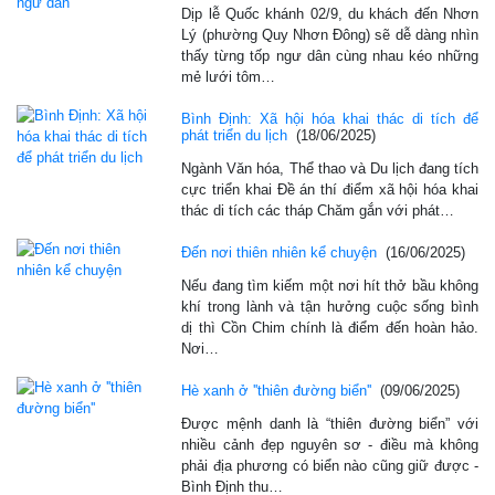
Dịp lễ Quốc khánh 02/9, du khách đến Nhơn
Lý (phường Quy Nhơn Đông) sẽ dễ dàng nhìn
thấy từng tốp ngư dân cùng nhau kéo những
mẻ lưới tôm…
Bình Định: Xã hội hóa khai thác di tích để
phát triển du lịch
(18/06/2025)
Ngành Văn hóa, Thể thao và Du lịch đang tích
cực triển khai Đề án thí điểm xã hội hóa khai
thác di tích các tháp Chăm gắn với phát…
Đến nơi thiên nhiên kể chuyện
(16/06/2025)
Nếu đang tìm kiếm một nơi hít thở bầu không
khí trong lành và tận hưởng cuộc sống bình
dị thì Cồn Chim chính là điểm đến hoàn hảo.
Nơi…
Hè xanh ở ''thiên đường biển''
(09/06/2025)
Ðược mệnh danh là “thiên đường biển” với
nhiều cảnh đẹp nguyên sơ - điều mà không
phải địa phương có biển nào cũng giữ được -
Bình Ðịnh thu…