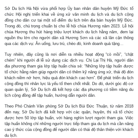
Sở Du lịch Hà Nội vừa phối hợp Ủy ban nhân dân huyện Mỹ Đức tổ
chức Hội nghị triển khai về ứng xử văn minh du lịch và du lịch cộng
đồng cho dân cư tại một số điểm du lịch trên địa bàn huyện Mỹ Đức.
Trong đó, chú trọng chuẩn bị cho lễ hội chùa Hương năm 2023. Lễ hội
chùa Hương thu hút hàng triệu lượt khách du lịch hằng năm, đem lại
nguồn thu lớn cho người dân xã Hương Sơn và các xã lân cận thông
qua các dịch vụ: Ăn uống, lưu trú, chèo đò, kinh doanh quà tặng…
Tuy nhiên, đây cũng là nơi diễn ra nhiều hoạt động “cò mồi”, “chặt
chém” khi người đi lễ sử dụng các dịch vụ. Chị Lại Thị Hà, người dân
địa phương tham gia lớp tập huấn chia sẻ: “Những lớp tập huấn được
tổ chức hằng năm giúp người dân có thêm kỹ năng ứng xử, thái độ đón
khách niềm nở hơn, hiệu quả đón khách cao hơn”. Để phát triển du lịch
cộng đồng thì nhân lực là yếu tố then chốt nhất. Do đó, dưới góc độ cơ
quan quản lý, Sở Du lịch đã kết hợp các địa phương có tiềm năng du
lịch cộng đồng để tập huấn, hướng dẫn người dân.
Theo Phó Chánh Văn phòng Sở Du lịch Bùi Đức Thuận, từ năm 2018
đến nay, Sở Du lịch đã kết hợp với các quận, huyện, thị xã tổ chức
được hơn 50 lớp tập huấn, với hàng nghìn lượt người tham gia. Việc
tập huấn không chỉ những người trực tiếp tham gia du lịch mà cần nâng
cao ý thức của cộng đồng để người dân có thái độ thân thiện với khách
du lịch.