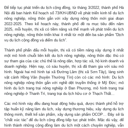
Để tiếp tục phát triển du lịch cộng đồng, từ tháng 3/2022, thành phố Hà
Nội đã ban hành Kế hoạch số 73/KH-UBND về phát triển kinh tế du lịch
nông nghiệp, nông thôn gắn với xây dựng nông thôn mới giai đoạn
2022-2025. Theo kế hoạch này, thành phố đề ra mục tiêu đến năm
2025, mỗi huyện, thị xã có tiềm năng và thế mạnh về phát triển du lịch
nông nghiệp, nông thôn triển khai ít nhất từ một đến ba sản phẩm “Dịch
vụ du lịch cộng đồng và điểm du lịch”.
Thành phố phấn đấu mỗi huyện, thị xã có tiềm năng xây dựng ít nhất
một mô hình chuỗi liên kết du lịch nông nghiệp, nông thôn đặc thù có
sự tham gia của các chủ thể là nông dân, hợp tác xã, hộ kinh doanh và
doanh nghiệp. Hiện nay, có sáu huyện, thị xã đã tham gia với sáu mô
hình. Ngoài hai mô hình tại xã Đường Lâm (thị xã Sơn Tây), làng sinh
vật cảnh Hồng Vân (huyện Thường Tín) còn có các mô hình: Du lịch
nông nghiệp nông thôn gắn với nghề dệt truyền thống ở Mỹ Đức; mô
hình du lịch trang trại nông nghiệp ở Đan Phượng, mô hình trang trại
nông nghiệp ở Thanh Trì, trang trại du lịch hữu cơ ở Thạch Thất...
Các mô hình này đều đang hoạt động hiệu quả, được thành phố hỗ trợ
tập huấn kỹ năng làm du lịch, xây dựng thương hiệu, xây dựng du lịch
thông minh, thiết kế sản phẩm, xây dựng sản phẩm OCOP… Đây sẽ là
“chất xúc tác” để du lịch cộng đồng tiếp tục phát triển. Mặc dù vậy, để
hình thành những cộng đồng làm du lịch một cách chuyên nghiệp, vẫn