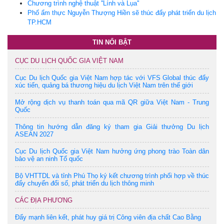
Chương trình nghệ thuật ''Lính và Lụa''
Phố ẩm thực Nguyễn Thượng Hiền sẽ thúc đẩy phát triển du lịch
TP.HCM
TIN NỔI BẬT
CỤC DU LỊCH QUỐC GIA VIỆT NAM
Cục Du lịch Quốc gia Việt Nam hợp tác với VFS Global thúc đẩy
xúc tiến, quảng bá thương hiệu du lịch Việt Nam trên thế giới
Mở rộng dịch vụ thanh toán qua mã QR giữa Việt Nam - Trung
Quốc
Thông tin hướng dẫn đăng ký tham gia Giải thưởng Du lịch
ASEAN 2027
Cục Du lịch Quốc gia Việt Nam hưởng ứng phong trào Toàn dân
bảo vệ an ninh Tổ quốc
Bộ VHTTDL và tỉnh Phú Thọ ký kết chương trình phối hợp về thúc
đẩy chuyển đổi số, phát triển du lịch thông minh
CÁC ĐỊA PHƯƠNG
Đẩy mạnh liên kết, phát huy giá trị Công viên địa chất Cao Bằng