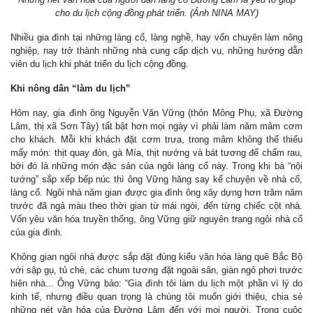
cho du lịch cộng đồng phát triển. (Ảnh NINA MAY)
Nhiều gia đình tại những làng cổ, làng nghề, hay vốn chuyên làm nông
nghiệp, nay trở thành những nhà cung cấp dịch vụ, những hướng dẫn
viên du lịch khi phát triển du lịch cộng đồng.
Khi nông dân “làm du lịch”
Hôm nay, gia đình ông Nguyễn Văn Vững (thôn Mông Phụ, xã Đường
Lâm, thị xã Sơn Tây) tất bật hơn mọi ngày vì phải làm năm mâm cơm
cho khách. Mỗi khi khách đặt cơm trưa, trong mâm không thể thiếu
mấy món: thịt quay đòn, gà Mía, thịt nướng và bát tương để chấm rau,
bởi đó là những món đặc sản của ngôi làng cổ này. Trong khi bà “nội
tướng” sắp xếp bếp núc thì ông Vững hăng say kể chuyện về nhà cổ,
làng cổ. Ngôi nhà năm gian được gia đình ông xây dựng hơn trăm năm
trước đã ngả màu theo thời gian từ mái ngói, đến từng chiếc cột nhà.
Vốn yêu văn hóa truyền thống, ông Vững giữ nguyên trạng ngôi nhà cổ
của gia đình.
Không gian ngôi nhà được sắp đặt đúng kiểu văn hóa làng quê Bắc Bộ
với sập gụ, tủ chè, các chum tương đặt ngoài sân, giàn ngô phơi trước
hiên nhà... Ông Vững bảo: “Gia đình tôi làm du lịch một phần vì lý do
kinh tế, nhưng điều quan trọng là chúng tôi muốn giới thiệu, chia sẻ
những nét văn hóa của Đường Lâm đến với mọi người. Trong cuộc