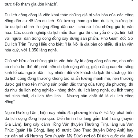
trực tiếp tham gia đón khách”.
Du lịch cộng đồng là việc khai thác những giá trị văn hóa của các cộng
đồng dân cư để làm du lịch. Đối tượng tham gia làm du lịch, hưởng lợi
từ du lịch chính là cộng đồng dân cư - chủ sở hữu những giá trị văn
hóa. Các doanh nghiệp du lịch nếu tham gia thì chủ yếu ở việc liên kết
với người dân trong cộng đồng xây dựng sản phẩm. Phó Giám đốc Sở
Du lịch Trần Trung Hiếu cho biết: “Hà Nội là địa bàn có nhiều di sản văn
hóa quý, với 1.350 làng nghề.
Chủ sở hữu của những giá trị văn hóa ấy là cộng đồng dân cư, cho nên
có nhiều lợi thế để phát triển du lịch cộng đồng, giúp nâng cao đời sống
kinh tế của người dân. Tuy nhiên, đối với khách du lịch thì cách gọi tên
du lịch cộng đồng thường không tạo ra ấn tượng mạnh mẽ, nên thường
được gọi theo tên những sản phẩm đặc trưng của từng địa phương, thí
dụ như du lịch nông nghiệp - nông thôn, du lịch làng nghề, du lịch trang
trại sinh thái, du lịch tâm linh… Nhưng bản chất đó là du lịch cộng
đồng”.
Ngoài Đường Lâm, hiện nay nhiều địa phương khác ở Hà Nội phát triển
du lịch cộng đồng hiệu quả. Điển hình như làng gốm Bát Tràng (huyện
Gia Lâm), làng cây cảnh Hồng Vân (huyện Thường Tín), làng lụa Vạn
Phúc (quận Hà Đông), làng rối nước Đào Thục (huyện Đông Anh) hay
cư dân tại xã Hương Sơn (huyện Mỹ Đức) nơi có Di tích quốc gia đặc