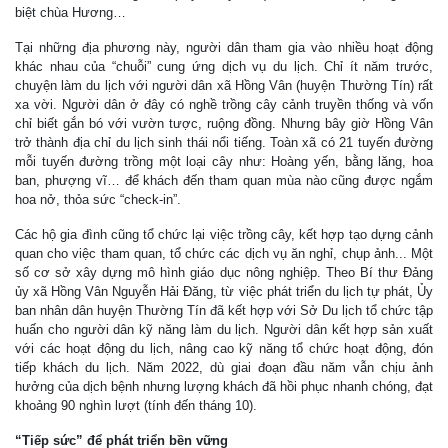
biệt chùa Hương…
Tại những địa phương này, người dân tham gia vào nhiều hoạt động
khác nhau của “chuỗi” cung ứng dịch vụ du lịch. Chỉ ít năm trước,
chuyện làm du lịch với người dân xã Hồng Vân (huyện Thường Tín) rất
xa vời. Người dân ở đây có nghề trồng cây cảnh truyền thống và vốn
chỉ biết gắn bó với vườn tược, ruộng đồng. Nhưng bây giờ Hồng Vân
trở thành địa chỉ du lịch sinh thái nổi tiếng. Toàn xã có 21 tuyến đường
mỗi tuyến đường trồng một loại cây như: Hoàng yến, bằng lăng, hoa
ban, phượng vĩ… để khách đến tham quan mùa nào cũng được ngắm
hoa nở, thỏa sức “check-in”.
Các hộ gia đình cũng tổ chức lại việc trồng cây, kết hợp tạo dựng cảnh
quan cho việc tham quan, tổ chức các dịch vụ ăn nghỉ, chụp ảnh... Một
số cơ sở xây dựng mô hình giáo dục nông nghiệp. Theo Bí thư Đảng
ủy xã Hồng Vân Nguyễn Hải Đăng, từ việc phát triển du lịch tự phát, Ủy
ban nhân dân huyện Thường Tín đã kết hợp với Sở Du lịch tổ chức tập
huấn cho người dân kỹ năng làm du lịch. Người dân kết hợp sản xuất
với các hoạt động du lịch, nâng cao kỹ năng tổ chức hoạt động, đón
tiếp khách du lịch. Năm 2022, dù giai đoạn đầu năm vẫn chịu ảnh
hưởng của dịch bệnh nhưng lượng khách đã hồi phục nhanh chóng, đạt
khoảng 90 nghìn lượt (tính đến tháng 10).
“Tiếp sức” để phát triển bền vững