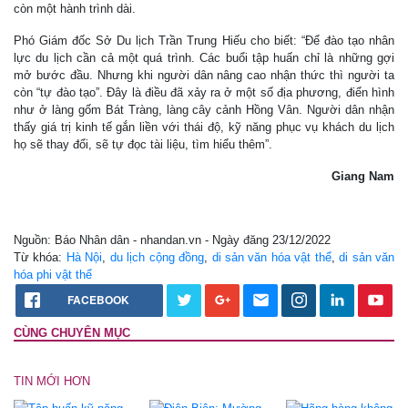
còn một hành trình dài.
Phó Giám đốc Sở Du lịch Trần Trung Hiếu cho biết: “Để đào tạo nhân
lực du lịch cần cả một quá trình. Các buổi tập huấn chỉ là những gợi
mở bước đầu. Nhưng khi người dân nâng cao nhận thức thì người ta
còn “tự đào tạo”. Đây là điều đã xảy ra ở một số địa phương, điển hình
như ở làng gốm Bát Tràng, làng cây cảnh Hồng Vân. Người dân nhận
thấy giá trị kinh tế gắn liền với thái độ, kỹ năng phục vụ khách du lịch
họ sẽ thay đổi, sẽ tự đọc tài liệu, tìm hiểu thêm”.
Giang Nam
Nguồn: Báo Nhân dân - nhandan.vn - Ngày đăng 23/12/2022
Từ khóa:
Hà Nội
,
du lịch cộng đồng
,
di sản văn hóa vật thể
,
di sản văn
hóa phi vật thể
FACEBOOK
CÙNG CHUYÊN MỤC
TIN MỚI HƠN