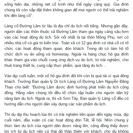
sống hiện đại, những nét cổ kính như thế ngày càng quý. Gia đình
chúng tôi còn sắp đặt thêm không gian để mọi người có thể trải nghiệm
khi đến làng cổ”.
Làng cổ Đường Lâm từ lâu là địa chỉ du lịch nổi tiếng. Nhưng gần đây,
người dân các thôn thuộc xã Đường Lâm tham gia ngày càng sâu hơn
vào các hoạt động du lịch. Sôi nổi nhất là tại thôn Mông Phụ, nơi có
nhiều nhà cổ có giá trị kiến trúc. Toàn xã có 12 gia đình có nhà cổ có tổ
chức các hoạt động tham quan, đón khách. Trong đó có tám hộ tổ
chức dịch vụ ăn uống và homestay. Ngoài ra hàng chục hộ gia đình
khác tham gia vào chuỗi cung ứng dịch vụ du lịch, từ trải nghiệm, cho
thuê trang thiết bị, cung cấp thực phẩm, quà tặng du lịch…
Vào dịp cuối tuần, một số hộ gia đình đôi khi còn bị quá tải vì quá đông
khách. Trưởng Ban quản lý Di tích Làng cổ Đường Lâm Nguyễn Đăng
Thạo cho biết: “Đường Lâm được định hướng phát triển du lịch cộng
đồng. Hằng năm chúng tôi đều tổ chức tập huấn cho người dân kỹ
năng làm du lịch. Ngoài ra, thị xã Sơn Tây, Ban quản lý Làng cổ đều có
hướng dẫn cho người dân xây dựng các sản phẩm du lịch.
Thí dụ dịp thu hoạch lúa thì có trải nghiệm liên quan đến ngày mùa, dịp
cuối năm, đầu xuân có các hoạt động đón Tết, lễ hội. Nhìn chung ý
thức làm du lịch của người dân được nâng lên, cộng đồng thấy được
lợi ích từ du lịch nên có thái độ thân thiện với khách, cho dù không