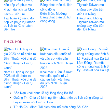
Điện Biên: Mường
Báng phát triển du lịch
Tập huấn kỹ năng đón
Hãng hàng không
cộng đồng
tiếp và phục vụ khách
Tigerair Taiwan mở
du lịch tại Chợ Lách -
chặng bay đầu tiên
Bến Tre
đến Đà Nẵng
TIN CŨ HƠN
Lâm Đồng: Ra mắt
công chúng loạt ảnh 8
kỳ Festival hoa Đà Lạt
Năm Du lịch quốc gia
Khai mạc Tuần lễ lướt
2023 sẽ tổ chức tại
ván diều quốc tế và
Bình Thuận với chủ đề
các sự kiện văn hóa
''Bình Thuận - Hội tụ
du lịch Ninh Thuận
xanh''
2022
Bắc Kạn khôi phục lễ hội lồng tồng Ba Bể
Quảng Trị: Chia sẻ kinh nghiệm phát triển du lịch cộng đồng tại
huyện miền núi Hướng Hóa
TP Hồ Chí Minh: Tái hiện chợ nổi trên sông Sài Gòn