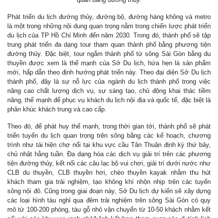
Phát triển du lịch đường thủy, đường bộ, đường hàng không và metro
là một trong những nội dung quan trọng nằm trong chiến lược phát triển
du lịch của TP Hồ Chí Minh đến năm 2030. Trong đó, thành phố sẽ tập
trung phát triển đa dạng tour tham quan thành phố bằng phương tiện
đường thủy. Đặc biệt, tour ngắm thành phố từ sông Sài Gòn bằng du
thuyền được xem là thế mạnh của Sở Du lịch, hứa hẹn là sản phẩm
mới, hấp dẫn theo định hướng phát triển này. Theo đại diện Sở Du lịch
thành phố, đây là sự nỗ lực của ngành du lịch thành phố trong việc
nâng cao chất lượng dịch vụ, sự sáng tạo, chủ động khai thác tiềm
năng, thế mạnh để phục vụ khách du lịch nội địa và quốc tế, đặc biệt là
phân khúc khách trung và cao cấp.
Theo đó, để phát huy thế mạnh, trong thời gian tới, thành phố sẽ phát
triển tuyến du lịch quan trọng trên sông bằng các kế hoạch, chương
trình như tái hiện chợ nổi tại khu vực cầu Tân Thuận định kỳ thứ bảy,
chủ nhật hằng tuần. Đa dạng hóa các dịch vụ giải trí trên các phương
tiện đường thủy, kết nối các câu lạc bộ vui chơi, giải trí dưới nước như
CLB du thuyền, CLB thuyền hơi, chèo thuyền kayak nhằm thu hút
khách tham gia trải nghiệm, tạo không khí nhộn nhịp trên các tuyến
sông nội đô. Cũng trong giai đoạn này, Sở Du lịch dự kiến sẽ xây dựng
các loại hình tàu nghỉ qua đêm trải nghiệm trên sông Sài Gòn có quy
mô từ 100-200 phòng, tàu gỗ nhỏ vận chuyển từ 10-50 khách nhằm kết