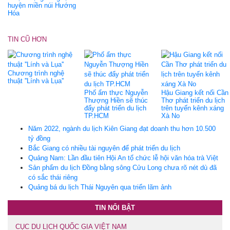
huyện miền núi Hướng
Hóa
TIN CŨ HƠN
Chương trình nghệ
thuật ''Lính và Lụa''
Phố ẩm thực Nguyễn
Hậu Giang kết nối Cần
Thượng Hiền sẽ thúc
Thơ phát triển du lịch
đẩy phát triển du lịch
trên tuyến kênh xáng
TP.HCM
Xà No
Năm 2022, ngành du lịch Kiên Giang đạt doanh thu hơn 10.500
tỷ đồng
Bắc Giang có nhiều tài nguyên để phát triển du lịch
Quảng Nam: Lần đầu tiên Hội An tổ chức lễ hội văn hóa trà Việt
Sản phẩm du lịch Đồng bằng sông Cửu Long chưa rõ nét dù đã
có sắc thái riêng
Quảng bá du lịch Thái Nguyên qua triển lãm ảnh
TIN NỔI BẬT
CỤC DU LỊCH QUỐC GIA VIỆT NAM