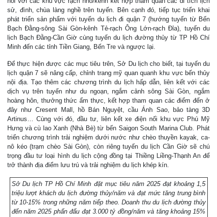
nối với các khu vực rạch nhỏ/kênh kết hợp tham quan các di tích lịch
sử, đình, chùa làng nghề trên tuyến. Bên cạnh đó, tiếp tục triển khai
phát triển sản phẩm với tuyến du lịch đi quận 7 (hướng tuyến từ Bến
Bạch Đằng-sông Sài Gòn-kênh Tẻ-rạch Ông Lớn-rạch Đỉa), tuyến du
lịch Bạch Đằng-Cần Giờ cùng tuyến du lịch đường thủy từ TP Hồ Chí
Minh đến các tỉnh Tiền Giang, Bến Tre và ngược lại.
Để thực hiện được các mục tiêu trên, Sở Du lịch cho biết, tại tuyến du
lịch quận 7 sẽ nâng cấp, chỉnh trang mỹ quan quanh khu vực bến thủy
nội địa. Tạo thêm các chương trình du lịch hấp dẫn, liên kết với các
dịch vụ trên tuyến như du ngoạn, ngắm cảnh sông Sài Gòn, ngắm
hoàng hôn, thưởng thức ẩm thực, kết hợp tham quan các điểm đến ở
đây như Cresent Mall, hồ Bán Nguyệt, cầu Ánh Sao, bảo tàng 3D
Artinus… Cùng với đó, đầu tư, liên kết xe điện nối khu vực Phú Mỹ
Hưng và cù lao Xanh (Nhà Bè) từ bến Saigon South Marina Club. Phát
triển chương trình trải nghiệm dưới nước như chèo thuyền kayak, ca-
nô kéo (trạm chèo Sài Gòn), còn riêng tuyến du lịch Cần Giờ sẽ chú
trọng đầu tư loại hình du lịch cộng đồng tại Thiềng Liềng-Thạnh An để
trở thành địa điểm lưu trú và trải nghiệm du lịch khép kín.
Sở Du lịch TP Hồ Chí Minh đặt mục tiêu năm 2025 đạt khoảng 1,5
triệu lượt khách du lịch đường thủy/năm và đạt mức tăng trung bình
từ 10-15% trong những năm tiếp theo. Doanh thu du lịch đường thủy
đến năm 2025 phấn đấu đạt 3.000 tỷ đồng/năm và tăng khoảng 15%