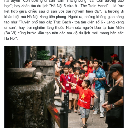
hai tuyến "Con đường di sản Nam Thăng Long" và "Con đường đạo
học"; hay đoàn tàu du lịch "Hà Nội 5 cửa ô - The Train Hanoi"… là "sự
kết hợp giữa chiều sâu di sản với trải nghiệm hiện đại", là hướng đi
khác biệt mà Hà Nội đang tiên phong. Ngoài ra, những không gian sáng
tạo như "Tuyến phố bao cấp Trúc Bạch - toa tàu điện số 6 - Leng keng
di sản", hay trải nghiệm làng thuốc Nam của người Dao tại bản Miền
(Ba Vì) cũng bước đầu tạo nên các tọa độ du lịch mới mang bản sắc
Hà Nội".