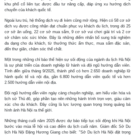
khu phố cổ liên tục được đầu tư nâng cấp, đáp ứng xu hướng dịch
chuyển của khách quốc tế.
Ngoài lưu trú, hệ thống dịch vụ đi kèm cũng mở rộng. Hiện có 58 cơ sở
dịch vụ được công nhận đạt chuẩn phục vụ khách du lịch, trong đó 25
cơ sở ăn uống, 22 cơ sở mua sắm, 9 cơ sở vui chơi giải trí và 2 cơ
sở chăm sóc sức khỏe. Đây là những điểm nhấn bổ sung trải nghiệm
đa dạng cho du khách, từ thưởng thức ẩm thực, mua sắm đặc sản,
đến thư giãn, chăm sóc thể chất.
Một trong những chỉ báo thể hiện sự sôi động của ngành du lịch Hà Nội
là sự phát triển của doanh nghiệp lữ hành và đội ngũ hướng dẫn viên.
Tính đến giữa tháng 9/2025, thành phố có hơn 2.650 doanh nghiệp lữ
hành quốc tế và nội địa, gần 6.800 hướng dẫn viên quốc tế và hơn
2.500 hướng dẫn viên nội địa.
Đội ngũ hướng dẫn viên ngày càng chuyên nghiệp, am hiểu văn hóa và
lịch sử Thủ đô, góp phần tạo nên những hành trình trọn vẹn, giàu cảm
xúc cho du khách. Đây cũng là lực lượng quan trọng trong quảng bá
hình ảnh Hà Nội ra thế giới.
Những tháng cuối năm 2025 được dự báo tiếp tục sôi động khi Hà Nội
bước vào mùa lễ hội và cao điểm du lịch cuối năm. Giám đốc Sở Du
lịch Hà Nội Đặng Hương Giang cho biết: "Sở Du lịch Hà Nội đặt trọng