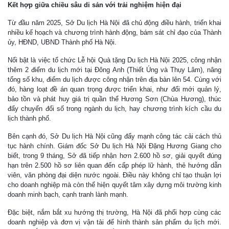
Kết hợp giữa chiều sâu di sản với trải nghiệm hiện đại
Từ đầu năm 2025, Sở Du lịch Hà Nội đã chủ động điều hành, triển khai
nhiều kế hoạch và chương trình hành động, bám sát chỉ đạo của Thành
ủy, HĐND, UBND Thành phố Hà Nội.
Nổi bật là việc tổ chức Lễ hội Quà tặng Du lịch Hà Nội 2025, công nhận
thêm 2 điểm du lịch mới tại Đông Anh (Thiết Úng và Thụy Lâm), nâng
tổng số khu, điểm du lịch được công nhận trên địa bàn lên 54. Cùng với
đó, hàng loạt đề án quan trọng được triển khai, như đổi mới quản lý,
bảo tồn và phát huy giá trị quần thể Hương Sơn (Chùa Hương), thúc
đẩy chuyển đổi số trong ngành du lịch, hay chương trình kích cầu du
lịch thành phố.
Bên cạnh đó, Sở Du lịch Hà Nội cũng đẩy mạnh công tác cải cách thủ
tục hành chính. Giám đốc Sở Du lịch Hà Nội Đặng Hương Giang cho
biết, trong 9 tháng, Sở đã tiếp nhận hơn 2.600 hồ sơ, giải quyết đúng
hạn trên 2.500 hồ sơ liên quan đến cấp phép lữ hành, thẻ hướng dẫn
viên, văn phòng đại diện nước ngoài. Điều này không chỉ tạo thuận lợi
cho doanh nghiệp mà còn thể hiện quyết tâm xây dựng môi trường kinh
doanh minh bạch, cạnh tranh lành mạnh.
Đặc biệt, nắm bắt xu hướng thị trường, Hà Nội đã phối hợp cùng các
doanh nghiệp và đơn vị vận tải để hình thành sản phẩm du lịch mới.