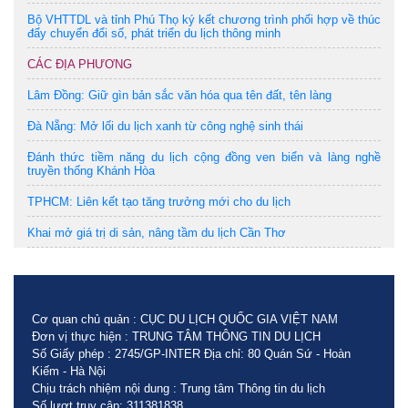
Bộ VHTTDL và tỉnh Phú Thọ ký kết chương trình phối hợp về thúc
đẩy chuyển đổi số, phát triển du lịch thông minh
CÁC ĐỊA PHƯƠNG
Lâm Đồng: Giữ gìn bản sắc văn hóa qua tên đất, tên làng
Đà Nẵng: Mở lối du lịch xanh từ công nghệ sinh thái
Đánh thức tiềm năng du lịch cộng đồng ven biển và làng nghề
truyền thống Khánh Hòa
TPHCM: Liên kết tạo tăng trưởng mới cho du lịch
Khai mở giá trị di sản, nâng tầm du lịch Cần Thơ
Cơ quan chủ quản : CỤC DU LỊCH QUỐC GIA VIỆT NAM
Đơn vị thực hiện : TRUNG TÂM THÔNG TIN DU LỊCH
Số Giấy phép : 2745/GP-INTER Địa chỉ: 80 Quán Sứ - Hoàn
Kiếm - Hà Nội
Chịu trách nhiệm nội dung : Trung tâm Thông tin du lịch
Số lượt truy cập: 311381838