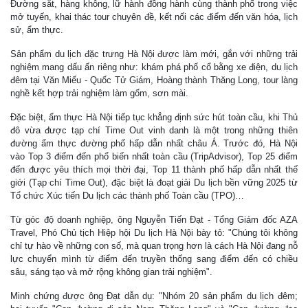
Đường sắt, hàng không, lữ hành đồng hành cùng thành phố trong việc
mở tuyến, khai thác tour chuyên đề, kết nối các điểm đến văn hóa, lịch
sử, ẩm thực.
Sản phẩm du lịch đặc trưng Hà Nội được làm mới, gắn với những trải
nghiệm mang dấu ấn riêng như: khám phá phố cổ bằng xe điện, du lịch
đêm tại Văn Miếu - Quốc Tử Giám, Hoàng thành Thăng Long, tour làng
nghề kết hợp trải nghiệm làm gốm, sơn mài.
Đặc biệt, ẩm thực Hà Nội tiếp tục khẳng định sức hút toàn cầu, khi Thủ
đô vừa được tạp chí Time Out vinh danh là một trong những thiên
đường ẩm thực đường phố hấp dẫn nhất châu Á. Trước đó, Hà Nội
vào Top 3 điểm đến phổ biến nhất toàn cầu (TripAdvisor), Top 25 điểm
đến được yêu thích mọi thời đại, Top 11 thành phố hấp dẫn nhất thế
giới (Tạp chí Time Out), đặc biệt là đoạt giải Du lịch bền vững 2025 từ
Tổ chức Xúc tiến Du lịch các thành phố Toàn cầu (TPO)…
Từ góc độ doanh nghiệp, ông Nguyễn Tiến Đạt - Tổng Giám đốc AZA
Travel, Phó Chủ tịch Hiệp hội Du lịch Hà Nội bày tỏ: "Chúng tôi không
chỉ tự hào về những con số, mà quan trọng hơn là cách Hà Nội đang nỗ
lực chuyển mình từ điểm đến truyền thống sang điểm đến có chiều
sâu, sáng tạo và mở rộng không gian trải nghiệm".
Minh chứng được ông Đạt dẫn dụ: "Nhóm 20 sản phẩm du lịch đêm;