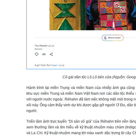
Cô gái dân tộc Lô Lô bên cửa (Nguồn: Googl
Hành trình tại miền Trung và miền Nam của nhiếp ảnh gia cũng h
khu vực miền Trung và miền Nam Việt Nam nơi các dân tộc thiểu s
với người nước ngoài. Réhahn đã làm việc không mệt mỏi trong
xôi này. Ông cảm thấy vinh dự khi được gặp gỡ người Ơ Đu, dân tộ
người.
Triển lãm ảnh trực tuyến “Di sản vô giá” của Réhahn trên nền tả
xem thưởng lãm và tìm hiểu về kỹ thuật nhuộm màu chàm (Indig
và La Chí. Kỹ thuật nhuộm mang tới màu xanh đặc trưng từ cây Ch