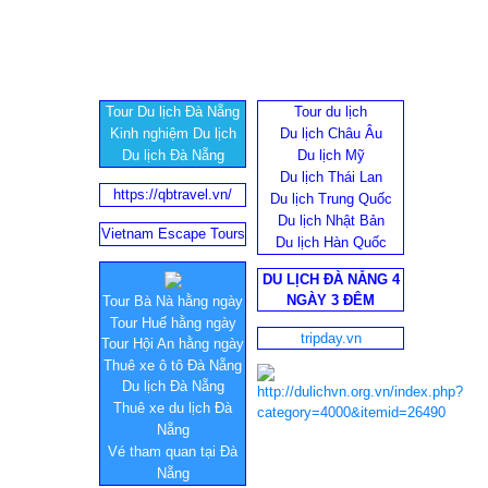
Tour Du lịch Đà Nẵng
Tour du lịch
Kinh nghiệm Du lịch
Du lịch Châu Âu
Du lịch Đà Nẵng
Du lịch Mỹ
Du lịch Thái Lan
https://qbtravel.vn/
Du lịch Trung Quốc
Du lịch Nhật Bản
Vietnam Escape Tours
Du lịch Hàn Quốc
DU LỊCH ĐÀ NẴNG 4
NGÀY 3 ĐÊM
Tour Bà Nà hằng ngày
Tour Huế hằng ngày
tripday.vn
Tour Hội An hằng ngày
Thuê xe ô tô Đà Nẵng
Du lịch Đà Nẵng
Thuê xe du lịch Đà
Nẵng
Vé tham quan tại Đà
Nẵng