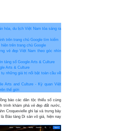
n hóa, du lịch Việt Nam tỏa sáng ra
nh trên trang chủ Google tìm kiếm
 hiện trên trang chủ Google
ỡng vẻ đẹp Việt Nam theo góc nhìn
n tảng số Google Arts & Culture
le Arts & Culture
 tụ những giá trị nổi bật toàn cầu về
Arts and Culture - Kỳ quan Việt
rên thế giới
đồng bào các dân tộc thiểu số cùng
nh trình khám phá vẻ đẹp đất nước,
 Croquevielle ghi lại và trưng bày
 là Bảo tàng Di sản vô giá, hiện nay