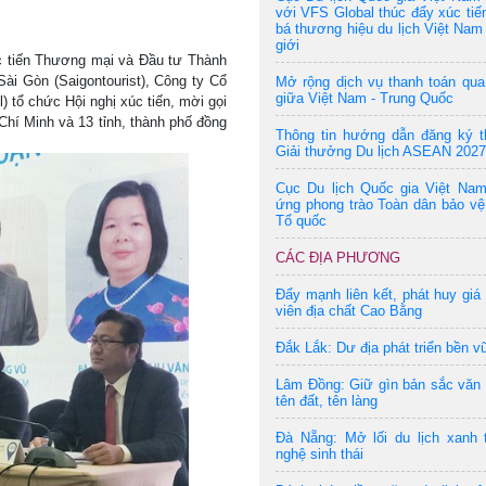
với VFS Global thúc đẩy xúc tiế
bá thương hiệu du lịch Việt Nam 
giới
c tiến Thương mại và Đầu tư Thành
ài Gòn (Saigontourist), Công ty Cổ
Mở rộng dịch vụ thanh toán qu
giữa Việt Nam - Trung Quốc
l) tổ chức Hội nghị xúc tiến, mời gọi
 Chí Minh và 13 tỉnh, thành phố đồng
Thông tin hướng dẫn đăng ký t
Giải thưởng Du lịch ASEAN 2027
Cục Du lịch Quốc gia Việt Na
ứng phong trào Toàn dân bảo vệ
Tổ quốc
CÁC ĐỊA PHƯƠNG
Đẩy mạnh liên kết, phát huy giá 
viên địa chất Cao Bằng
Đắk Lắk: Dư địa phát triển bền v
Lâm Đồng: Giữ gìn bản sắc văn
tên đất, tên làng
Đà Nẵng: Mở lối du lịch xanh 
nghệ sinh thái