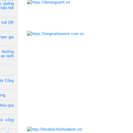
n, quảng
trên thế
a mã QR
ham gia
m hưởng
 an ninh
trị Công
ững
 hóa qua
từ công