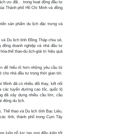
sách ưu đãi… trong hoạt động đầu tư
í của Thành phố Hồ Chí Minh và đồng
riển sản phẩm du lịch đặc trưng và
à Du lịch tỉnh Đồng Tháp chia sẻ,
 đồng doanh nghiệp và nhà đầu tư
óa-thể thao-du lịch-giải trí hiệu quả
n để hiểu rõ hơn những yêu cầu từ
 cho nhà đầu tư trong thời gian tới.
Minh đã có nhiều đổi thay, kết nối
 các tuyến đường cao tốc, quốc lộ
g đã xây dựng nhiều cầu lớn, cầu
t động du lịch.
Thể thao và Du lịch tỉnh Bạc Liêu,
các tỉnh, thành phố trong Cụm Tây
g luôn nỗ lực tạo mọi điều kiện tốt