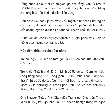
Đồng quan điểm, một số chuyên gia cho rằng, vấn đề hợp tác
Hồ Chí Minh với các tỉnh, thành phố trong khu vực đồng bằng 
đa dạng hóa sản phẩm du lịch liên vùng.
Bên cạnh đó, các địa phương đẩy mạnh hình thành những chươ
các tuyến, điểm du lịch và giới thiệu sản phẩm, dịch vụ d
đến doanh nghiệp du lịch lữ hành tại Thành phố Hồ Chí Minh v
Cùng với đó, doanh nghiệp nghiên cứu giải pháp thúc đẩy ho
thông qua những cơ hội hợp tác.
Xúc tiến nhiều dự án tiềm năng
Tại hội nghị, 179 dự án mời gọi đầu tư vào các lĩnh vực văn h
giới thiệu.
Trong đó, Thành phố Hồ Chí Minh có 51 dự án; Cụm liên kết h
đồng bằng sông Cửu Long (gồm 6 tỉnh: Đồng Tháp, Long An, 
Trà Vinh) có 36 dự án; Cụm liên kết hợp tác phát triển du lị
(gồm 7 địa phương là Thành phố Cần Thơ và các tỉnh An G
Trăng, Bạc Liêu, Cà Mau) có 92 dự án.
Ông Nguyễn Tuấn, Phó Giám đốc Trung tâm Xúc tiến Thươn
Minh (ITPC) kêu gọi nhà đầu tư, doanh nghiệp trong và ngo