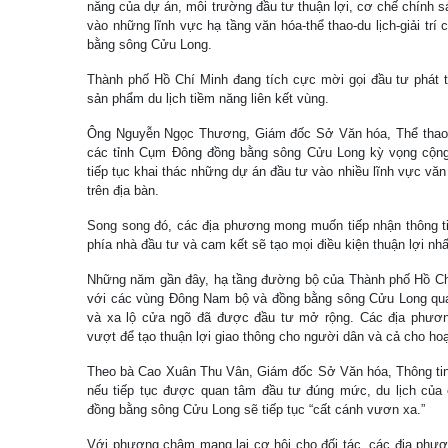
năng của dự án, môi trường đầu tư thuận lợi, cơ chế chính 
vào những lĩnh vực hạ tầng văn hóa-thể thao-du lịch-giải tr
bằng sông Cửu Long.
Thành phố Hồ Chí Minh đang tích cực mời gọi đầu tư phát t
sản phẩm du lịch tiềm năng liên kết vùng.
Ông Nguyễn Ngọc Thương, Giám đốc Sở Văn hóa, Thể thao v
các tỉnh Cụm Đông đồng bằng sông Cửu Long kỳ vọng cộng
tiếp tục khai thác những dự án đầu tư vào nhiều lĩnh vực văn h
trên địa bàn.
Song song đó, các địa phương mong muốn tiếp nhận thông ti
phía nhà đầu tư và cam kết sẽ tạo mọi điều kiện thuận lợi nhất
Những năm gần đây, hạ tầng đường bộ của Thành phố Hồ Chí 
với các vùng Đông Nam bộ và đồng bằng sông Cửu Long qua
và xa lộ cửa ngõ đã được đầu tư mở rộng. Các địa phươn
vượt để tạo thuận lợi giao thông cho người dân và cả cho hoạ
Theo bà Cao Xuân Thu Vân, Giám đốc Sở Văn hóa, Thông tin, 
nếu tiếp tục được quan tâm đầu tư đúng mức, du lịch của 
đồng bằng sông Cửu Long sẽ tiếp tục “cất cánh vươn xa.”
Với phương châm mang lại cơ hội cho đối tác, các địa phươn