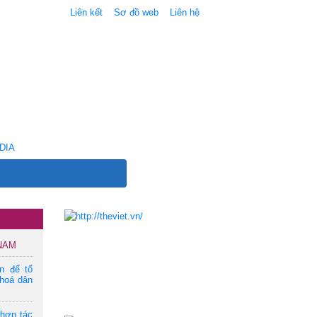
Liên kết
Sơ đồ web
Liên hệ
DIA
 NAM
ện để tổ
hoá dân
 hợp tác