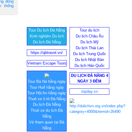
ộng đồng
n thống
Tour Du lịch Đà Nẵng
Tour du lịch
Kinh nghiệm Du lịch
Du lịch Châu Âu
Du lịch Đà Nẵng
Du lịch Mỹ
Du lịch Thái Lan
https://qbtravel.vn/
Du lịch Trung Quốc
Du lịch Nhật Bản
Vietnam Escape Tours
Du lịch Hàn Quốc
DU LỊCH ĐÀ NẴNG 4
NGÀY 3 ĐÊM
Tour Bà Nà hằng ngày
Tour Huế hằng ngày
tripday.vn
Tour Hội An hằng ngày
Thuê xe ô tô Đà Nẵng
Du lịch Đà Nẵng
Thuê xe du lịch Đà
Nẵng
Vé tham quan tại Đà
Nẵng