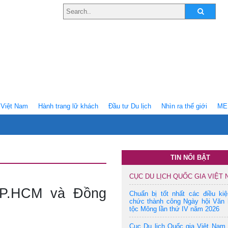
Việt Nam
Hành trang lữ khách
Ðầu tư Du lịch
Nhìn ra thế giới
ME
TIN NỔI BẬT
CỤC DU LỊCH QUỐC GIA VIỆT
 TP.HCM và Đồng
Chuẩn bị tốt nhất các điều ki
chức thành công Ngày hội Văn 
tộc Mông lần thứ IV năm 2026
Cục Du lịch Quốc gia Việt Nam