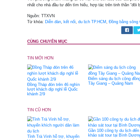
nhất cho nhà đầu tư đến tìm hiểu, hợp tác trên tinh thần “đôi b
Nguồn: TTXVN
Từ khóa:
Diễn đàn
,
kết nối
,
du lịch TP.HCM
,
Đồng bằng sông
CÙNG CHUYÊN MỤC
TIN MỚI HƠN
Điểm sáng du lịch cộng đồn
Tây Giang – Quảng Nam
Đồng Tháp đón trên 46 nghìn
lượt khách dịp nghỉ lễ Quốc
khánh 2/9
TIN CŨ HƠN
Gần 100 công ty du lịch đến
khảo sát tour tại Bình Dươn
Tỉnh Trà Vinh hỗ trợ, khuyến