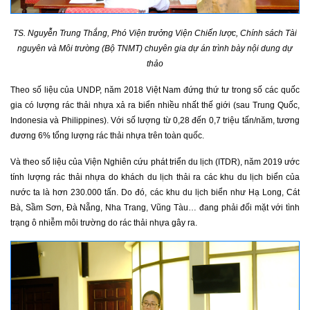
TS. Nguyễn Trung Thắng, Phó Viện trưởng Viện Chiến lược, Chính sách Tài
nguyên và Môi trường (Bộ TNMT) chuyên gia dự án trình bày nội dung dự
thảo
Theo số liệu của UNDP, năm 2018 Việt Nam đứng thứ tư trong số các quốc
gia có lượng rác thải nhựa xả ra biển nhiều nhất thế giới (sau Trung Quốc,
Indonesia và Philippines). Với số lượng từ 0,28 đến 0,7 triệu tấn/năm, tương
đương 6% tổng lượng rác thải nhựa trên toàn quốc.
Và theo số liệu của Viện Nghiên cứu phát triển du lịch (ITDR), năm 2019 ước
tính lượng rác thải nhựa do khách du lịch thải ra các khu du lịch biển của
nước ta là hơn 230.000 tấn. Do đó, các khu du lịch biển như Hạ Long, Cát
Bà, Sầm Sơn, Đà Nẵng, Nha Trang, Vũng Tàu… đang phải đối mặt với tình
trạng ô nhiễm môi trường do rác thải nhựa gây ra.