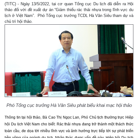
(TITC) - Ngày 13/5/2022, tại cơ quan Tổng cục Du lịch đã diễn ra Hội
thảo đối với đề xuất dự án “Giảm thiểu rác thải nhựa trong lĩnh vực du
lịch ở Việt Nam”. Phó Tổng cục trưởng TCDL Hà Văn Siêu tham dự và
chủ trì hội thảo.
Phó Tổng cục trưởng Hà Văn Siêu phát biểu khai mạc hội thảo
Thông tin tại hội thảo, Bà Cao Thị Ngọc Lan, Phó Chủ tịch thường trực Hiệp
hội Du lịch Việt Nam cho biết: Rác thải nhựa đang trở thành một thách thức
toàn cầu, đe dọa tới nhiều lĩnh vực và ảnh hưởng trực tiếp tới sự phát triển
bền vững của ngành du lịch. Nhận thức được vấn đề này, Hiệp hội Du lịch