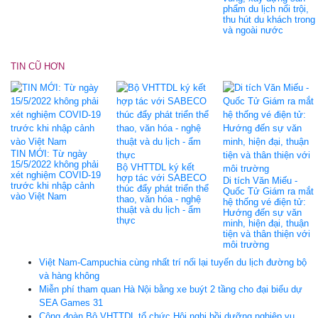
phẩm du lịch nổi trội,
thu hút du khách trong
và ngoài nước
TIN CŨ HƠN
TIN MỚI: Từ ngày
15/5/2022 không phải
Bộ VHTTDL ký kết
xét nghiệm COVID-19
hợp tác với SABECO
Di tích Văn Miếu -
trước khi nhập cảnh
thúc đẩy phát triển thể
Quốc Tử Giám ra mắt
vào Việt Nam
thao, văn hóa - nghệ
hệ thống vé điện tử:
thuật và du lịch - ẩm
Hướng đến sự văn
thực
minh, hiện đại, thuận
tiện và thân thiện với
môi trường
Việt Nam-Campuchia cùng nhất trí nối lại tuyến du lịch đường bộ
và hàng không
Miễn phí tham quan Hà Nội bằng xe buýt 2 tầng cho đại biểu dự
SEA Games 31
Công đoàn Bộ VHTTDL tổ chức Hội nghị bồi dưỡng nghiệp vụ