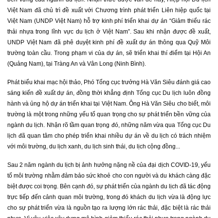
Việt Nam đã chủ trì đề xuất với Chương trình phát triển Liên hiệp quốc tại
Việt Nam (UNDP Việt Nam) hỗ trợ kinh phí triển khai dự án “Giảm thiểu rác
thải nhựa trong lĩnh vực du lịch ở Việt Nam”. Sau khi nhận được đề xuất,
UNDP Việt Nam đã phê duyệt kinh phí đề xuất dự án thông qua Quỹ Môi
trường toàn cầu. Trong phạm vi của dự án, sẽ triển khai thí điểm tại Hội An
(Quảng Nam), tại Tràng An và Vân Long (Ninh Bình).
Phát biểu khai mạc hội thảo, Phó Tổng cục trưởng Hà Văn Siêu đánh giá cao
sáng kiến đề xuất dự án
, đồng thời khẳng định Tổng cục Du lịch luôn đồng
hành và ủng hộ dự án triển khai tại Việt Nam. Ông Hà Văn Siêu cho biết,
môi
trường là một trong những yếu tố quan trọng cho sự phát triển bền vững của
ngành du lịch. Nhận rõ tầm quan trọng đó, những năm vừa qua Tổng cục Du
lịch đã quan tâm cho phép triển khai nhiều dự án về du lịch có trách nhiệm
với môi trường, du lịch xanh, du lịch sinh thái, du lịch cộng đồng...
Sau 2 năm ngành du lịch bị ảnh hưởng nặng nề của đại dịch COVID-19, yếu
tố môi trường nhằm đảm bảo sức khoẻ cho con người và du khách càng đặc
biệt được coi trọng. Bên cạnh đó, sự phát triển của ngành du lịch đã tác động
trực tiếp đến cảnh quan môi trường, trong đó khách du lịch vừa là động lực
cho sự phát triển vừa là nguồn tạo ra lượng lớn rác thải, đặc biệt là rác thải