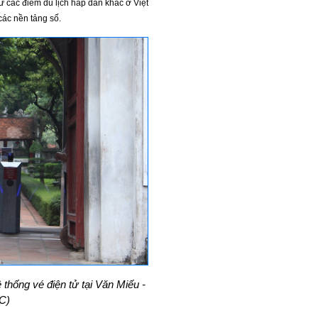
ư các điểm du lịch hấp dẫn khác ở Việt
các nền tảng số.
hống vé điện tử tại Văn Miếu -
C)