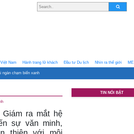
Việt Nam
Hành trang lữ khách
Ðầu tư Du lịch
Nhìn ra thế giới
ME
ại ngàn chạm biển xanh
TIN NỔI BẬT
nh
ử Giám ra mắt hệ
ến sự văn minh,
ân thiện với môi