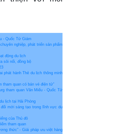
iếu - Quốc Tử Giám
, chuyên nghiệp, phát triển sản phẩm
ạt động du lịch
a sôi nổi, đồng bộ
23
hai phát hành Thẻ du lịch thông minh
m tham quan có bán vé điện tử”
rg tham quan Văn Miếu - Quốc Tử
du lịch tại Hải Phòng
đổi mới sáng tạo trong lĩnh vực du
iếng của Thủ đô
 điểm tham quan
ương thức” - Giải pháp ưu việt hàng