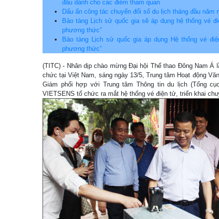
đầu dành cho các điểm tham quan
Dấu ấn công tác chuyển đổi số du lịch tháng đầu năm
Bảo tàng Lịch sử quốc gia sẽ áp dụng hệ thống vé điệ
phương thức”
Bảo tàng Lịch sử quốc gia áp dụng Hệ thống vé điện
phương thức”
(TITC) - Nhân dịp chào mừng Đại hội Thể thao Đông Nam Á 
chức tại Việt Nam, sáng ngày 13/5, Trung tâm Hoạt động Vă
Giám phối hợp với Trung tâm Thông tin du lịch (Tổng cụ
VIETSENS tổ chức ra mắt hệ thống vé điện tử, triển khai chu