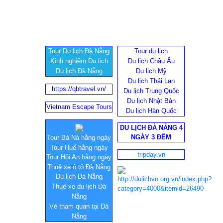
Tour Du lịch Đà Nẵng
Tour du lịch
Kinh nghiệm Du lịch
Du lịch Châu Âu
Du lịch Đà Nẵng
Du lịch Mỹ
Du lịch Thái Lan
https://qbtravel.vn/
Du lịch Trung Quốc
Du lịch Nhật Bản
Vietnam Escape Tours
Du lịch Hàn Quốc
DU LỊCH ĐÀ NẴNG 4
NGÀY 3 ĐÊM
Tour Bà Nà hằng ngày
Tour Huế hằng ngày
tripday.vn
Tour Hội An hằng ngày
Thuê xe ô tô Đà Nẵng
Du lịch Đà Nẵng
Thuê xe du lịch Đà
Nẵng
Vé tham quan tại Đà
Nẵng