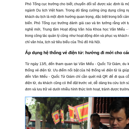
Phó Tổng cục trưởng cho biết, chuyển đổi số được xác định là m
ngành Du lịch Việt Nam. Trong đó tăng cường ứng dụng công ng
khách du lịch là một định hướng quan trọng, đặc biệt trong bối c
biến. Phó Tổng cục trưởng đánh giá cao và tin tưởng rằng với
nghệ mới, Trung tâm Hoạt động Văn hóa Khoa học Văn Miếu -
trong công tác quản lý cũng như hoạt động đón và phục vụ khách 
chỉ văn hóa, lịch sử tiêu biểu của Thủ đô Hà Nội.
Áp dụng hệ thống vé điện tử: hướng đi mới cho cá
Từ ngày 13/5, đến tham quan tại Văn Miếu - Quốc Tử Giám, du 
thống vé điện tử. Ưu điểm nổi bật của hệ thống vé điện tử là gi
đến Văn Miếu - Quốc Tử Giám chỉ cần quét mã QR để đi qua cổn
điện tử, du khách cũng có thể đặt trước vé, dễ dàng tra cứu lịch 
đơn và lưu trữ vé dưới nhiều hình thức linh hoạt, tránh được trườ