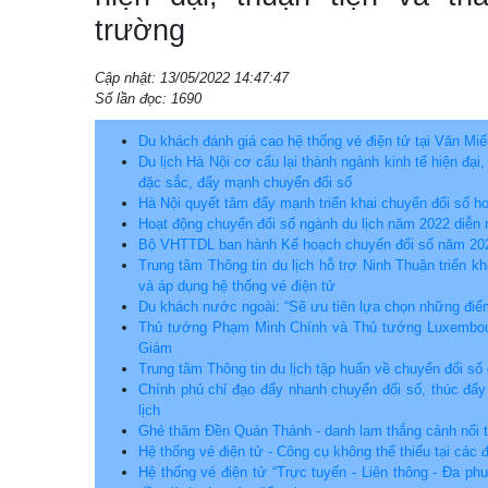
trường
Cập nhật: 13/05/2022 14:47:47
Số lần đọc: 1690
Du khách đánh giá cao hệ thống vé điện tử tại Văn M
Du lịch Hà Nội cơ cấu lại thành ngành kinh tế hiện đại
đặc sắc, đẩy mạnh chuyển đổi số
Hà Nội quyết tâm đẩy mạnh triển khai chuyển đổi số ho
Hoạt động chuyển đổi số ngành du lịch năm 2022 diễn r
Bộ VHTTDL ban hành Kế hoạch chuyển đổi số năm 20
Trung tâm Thông tin du lịch hỗ trợ Ninh Thuận triển k
và áp dụng hệ thống vé điện tử
Du khách nước ngoài: “Sẽ ưu tiên lựa chọn những điể
Thủ tướng Phạm Minh Chính và Thủ tướng Luxembou
Giám
Trung tâm Thông tin du lịch tập huấn về chuyển đổi số 
Chính phủ chỉ đạo đẩy nhanh chuyển đổi số, thúc đẩy 
lịch
Ghé thăm Đền Quán Thánh - danh lam thắng cảnh nổi t
Hệ thống vé điện tử - Công cụ không thể thiếu tại các
Hệ thống vé điện tử “Trực tuyến - Liên thông - Đa ph