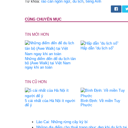
Từ khóa:
rào cản ngôn ngữ
,
du lịch
,
tiếng Anh
CÙNG CHUYÊN MỤC
TIN MỚI HƠN
Hấp dẫn “du lịch số”
Những điểm đến để du lịch tản
bộ (Awe Walk) tại Việt Nam
ngay khi an toàn
TIN CŨ HƠN
5 cái nhất của Hà Nội ít người
Bình Định: Về miền Tuy
để ý
Phước
Lào Cai: Những rừng cây kỳ bí
Những địa điểm cho thuê trang phục đẹp khi du lịch tạ