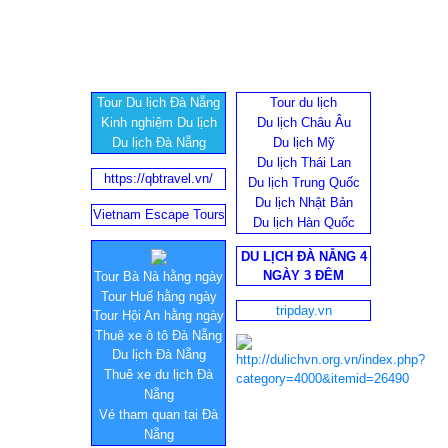
Tour Du lịch Đà Nẵng
Tour du lịch
Kinh nghiệm Du lịch
Du lịch Châu Âu
Du lịch Đà Nẵng
Du lịch Mỹ
Du lịch Thái Lan
https://qbtravel.vn/
Du lịch Trung Quốc
Du lịch Nhật Bản
Vietnam Escape Tours
Du lịch Hàn Quốc
DU LỊCH ĐÀ NẴNG 4
NGÀY 3 ĐÊM
Tour Bà Nà hằng ngày
Tour Huế hằng ngày
tripday.vn
Tour Hội An hằng ngày
Thuê xe ô tô Đà Nẵng
Du lịch Đà Nẵng
Thuê xe du lịch Đà
Nẵng
Vé tham quan tại Đà
Nẵng