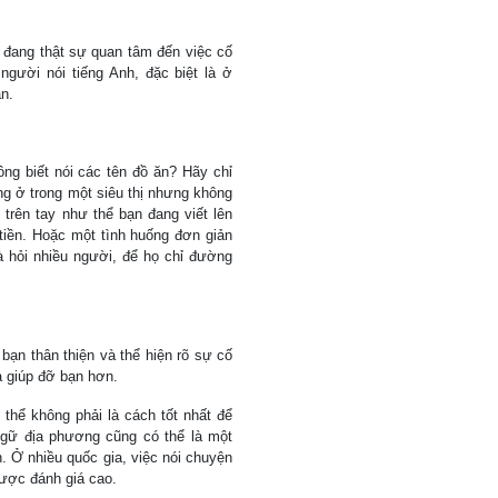
n đang thật sự quan tâm đến việc cố
gười nói tiếng Anh, đặc biệt là ở
n.
g biết nói các tên đồ ăn? Hãy chỉ
g ở trong một siêu thị nhưng không
trên tay như thể bạn đang viết lên
 tiền. Hoặc một tình huống đơn giản
 hỏi nhiều người, để họ chỉ đường
bạn thân thiện và thể hiện rõ sự cố
à giúp đỡ bạn hơn.
 thể không phải là cách tốt nhất để
 ngữ địa phương cũng có thể là một
 Ở nhiều quốc gia, việc nói chuyện
ược đánh giá cao.