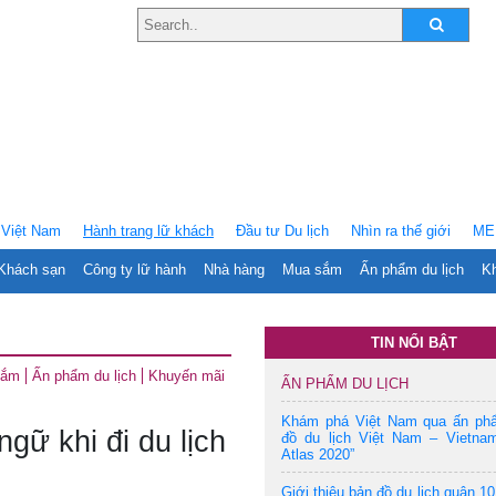
Việt Nam
Hành trang lữ khách
Ðầu tư Du lịch
Nhìn ra thế giới
ME
Khách sạn
Công ty lữ hành
Nhà hàng
Mua sắm
Ấn phẩm du lịch
Kh
TIN NỔI BẬT
sắm
Ấn phẩm du lịch
Khuyến mãi
ẤN PHẨM DU LỊCH
Khám phá Việt Nam qua ấn ph
gữ khi đi du lịch
đồ du lịch Việt Nam – Vietnam
Atlas 2020”
Giới thiệu bản đồ du lịch quận 10