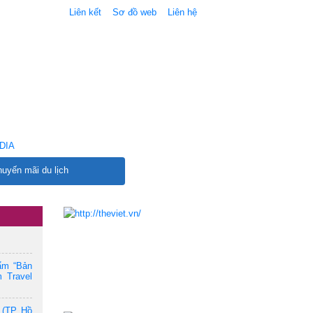
Liên kết
Sơ đồ web
Liên hệ
DIA
uyến mãi du lịch
ẩm “Bản
 Travel
 (TP. Hồ