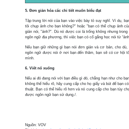
5. Đơn giản hóa các chi tiết muốn biểu đạt
Tập trung lời nói của bạn vào việc bày tỏ suy nghĩ. Ví dụ, bạ
tôi chụp ảnh cho bạn không?" hoặc "bạn có thể chụp ảnh củ
giản nói, "ảnh?". Dù nó được coi là trống không nhưng tron
ngôn ngữ địa phương, thì việc bạn có cố gắng học nói từ “ảnh
Nếu bạn giữ những gì bạn nói đơn giản và cơ bản, cho dù
ngôn ngữ được nói ở nơi bạn đến thăm, bạn sẽ có cơ hội t
mình.
6. Viết nó xuống
Nếu ai đó đang nói với bạn điều gì đó, chẳng hạn như cho bạ
không thể hiểu rõ, hãy cung cấp cho họ giấy và bút để bạn có t
thuật. Bạn có thể hiểu rõ hơn và nó cung cấp cho bạn tùy chọ
được ngôn ngữ bạn sử dụng./.
Nguồn: VOV