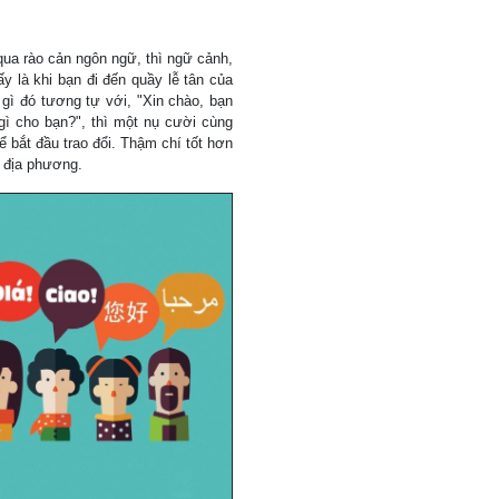
qua rào cản ngôn ngữ, thì ngữ cảnh,
ấy là khi bạn đi đến quầy lễ tân của
gì đó tương tự với, "Xin chào, bạn
gì cho bạn?", thì một nụ cười cùng
ể bắt đầu trao đổi. Thậm chí tốt hơn
ữ địa phương.